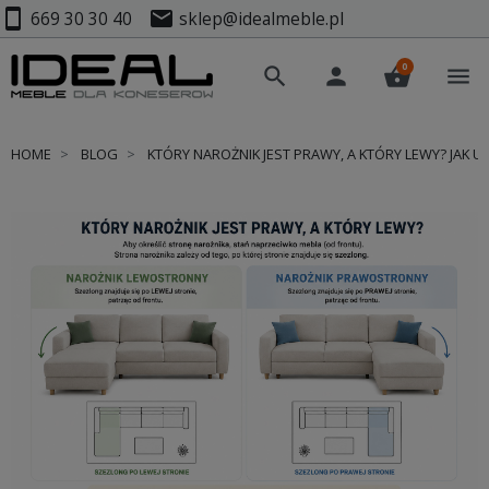
smartphone
mail
669 30 30 40
sklep@idealmeble.pl
0
search
person
shopping_basket
menu
HOME
BLOG
KTÓRY NAROŻNIK JEST PRAWY, A KTÓRY LEWY? JAK 