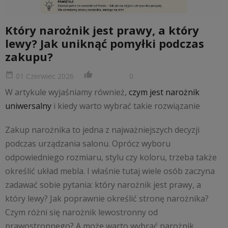
Który narożnik jest prawy, a który
lewy? Jak uniknąć pomyłki podczas
zakupu?
date_range
thumb_up_alt
01 Czerwiec 2026
0
W artykule wyjaśniamy również,
czym jest narożnik
uniwersalny
i kiedy warto wybrać takie rozwiązanie
Zakup narożnika to jedna z najważniejszych decyzji
podczas urządzania salonu. Oprócz wyboru
odpowiedniego rozmiaru, stylu czy koloru, trzeba także
określić układ mebla. I właśnie tutaj wiele osób zaczyna
zadawać sobie pytania: który narożnik jest prawy, a
który lewy? Jak poprawnie określić stronę narożnika?
Czym różni się narożnik lewostronny od
prawostronnego? A może warto wybrać narożnik