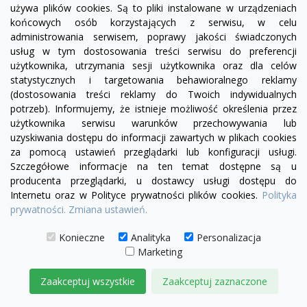
używa plików cookies. Są to pliki instalowane w urządzeniach
końcowych osób korzystających z serwisu, w celu
administrowania serwisem, poprawy jakości świadczonych
usług w tym dostosowania treści serwisu do preferencji
użytkownika, utrzymania sesji użytkownika oraz dla celów
statystycznych i targetowania behawioralnego reklamy
(dostosowania treści reklamy do Twoich indywidualnych
potrzeb). Informujemy, że istnieje możliwość określenia przez
visibility
użytkownika serwisu warunków przechowywania lub
uzyskiwania dostępu do informacji zawartych w plikach cookies
za pomocą ustawień przeglądarki lub konfiguracji usługi.
Szczegółowe informacje na ten temat dostępne są u
producenta przeglądarki, u dostawcy usługi dostępu do
Narożnik Chesterfield Willow 200x220
Internetu oraz w Polityce prywatności plików cookies.
Polityka
7 375,00 zł
prywatności.
Zmiana ustawień.
DODAJ DO KOSZYKA
Konieczne
Analityka
Personalizacja
Marketing
Zaakceptuj wszystkie
Zaakceptuj zaznaczone