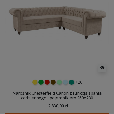
visibility
+26
żółty
zielony
czerwony
czekoladowy
miętowy
błękitny
turkusowy
Narożnik Chesterfield Canon z funkcją spania
codziennego i pojemnikiem 260x230
12 830,00 zł