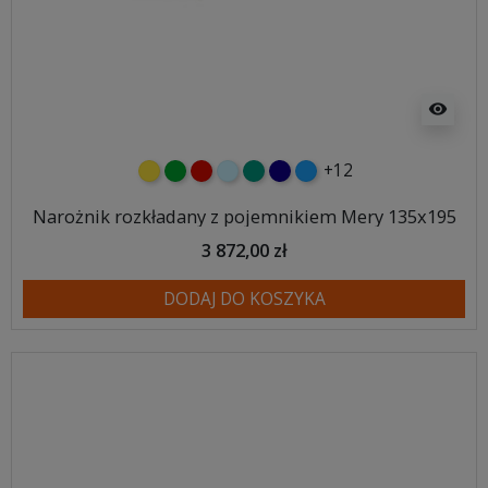
visibility
+12
żółty
zielony
czerwony
błękitny
turkusowy
granatowy
niebieski
Narożnik rozkładany z pojemnikiem Mery 135x195
3 872,00 zł
DODAJ DO KOSZYKA