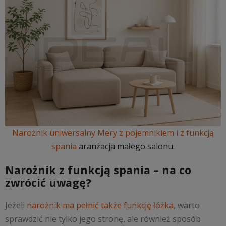
Narożnik uniwersalny Mery z pojemnikiem i z funkcją
spania
aranżacja małego salonu.
Narożnik z funkcją spania – na co
zwrócić uwagę?
Jeżeli
narożnik ma pełnić także funkcję łóżka
, warto
sprawdzić nie tylko jego stronę, ale również sposób