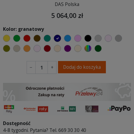
DAS Polska
5 064,00 zł
Kolor: granatowy
żółty
zielony
czerwony
czekoladowy
turkusowy
granatowy
niebieski
różowy
czarny
jasnoszary
jasny róż
szary
oliwkowy
beżowy
pomarańczowy
pastelowy róż
bordowy
ciepły kremowy
fioletowa purpura
ecru beżowy
wybór koloru
ciemno zielony
Dodaj do koszyka
−
+
Dostępność
4-8 tygodni. Pytania? Tel. 669 30 30 40