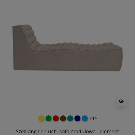
visibility
+15
żółty
zielony
czerwony
czekoladowy
turkusowy
granatowy
niebieski
Szezlong Leniuch|sofa modułowa - element