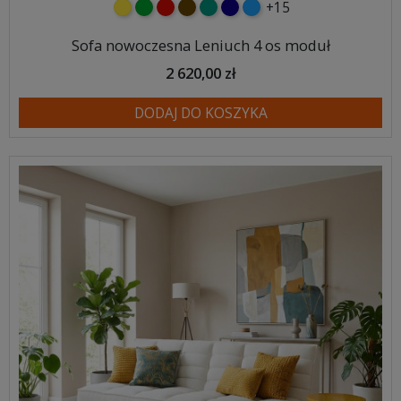
+15
żółty
zielony
czerwony
czekoladowy
turkusowy
granatowy
niebieski
Sofa nowoczesna Leniuch 4 os moduł
2 620,00 zł
DODAJ DO KOSZYKA