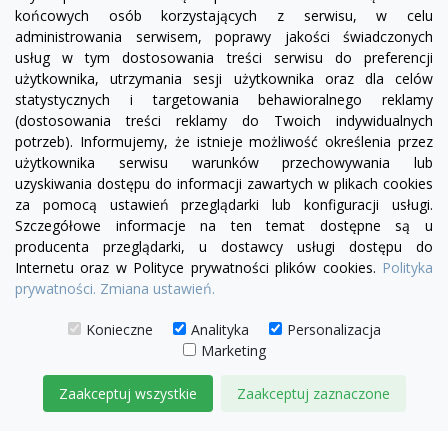
końcowych osób korzystających z serwisu, w celu
administrowania serwisem, poprawy jakości świadczonych
usług w tym dostosowania treści serwisu do preferencji
użytkownika, utrzymania sesji użytkownika oraz dla celów
statystycznych i targetowania behawioralnego reklamy
(dostosowania treści reklamy do Twoich indywidualnych
potrzeb). Informujemy, że istnieje możliwość określenia przez
Facebook
YouTube
Pinterest
Inst
użytkownika serwisu warunków przechowywania lub
uzyskiwania dostępu do informacji zawartych w plikach cookies
za pomocą ustawień przeglądarki lub konfiguracji usługi.
PRODUKTY

Szczegółowe informacje na ten temat dostępne są u
producenta przeglądarki, u dostawcy usługi dostępu do
Internetu oraz w Polityce prywatności plików cookies.
Polityka
INFORMACJE

prywatności.
Zmiana ustawień.
TWOJE KONTO

Konieczne
Analityka
Personalizacja
Marketing
KONTAKT

Zaakceptuj wszystkie
Zaakceptuj zaznaczone
© 2026 IDEAL MEBLE
ZARZĄDZAJ ZGODAMI