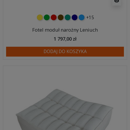
visibility
+15
żółty
zielony
czerwony
czekoladowy
turkusowy
granatowy
niebieski
Fotel moduł narożny Leniuch
1 797,00 zł
DODAJ DO KOSZYKA