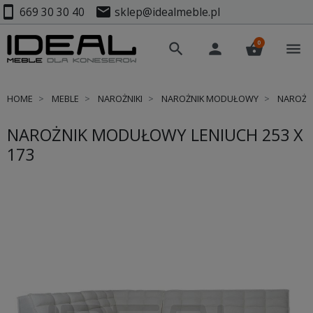
smartphone
mail
669 30 30 40
sklep@idealmeble.pl
0
search
person
shopping_basket
menu
HOME
MEBLE
NAROŻNIKI
NAROŻNIK MODUŁOWY
NAROŻNI
NAROŻNIK MODUŁOWY LENIUCH 253 X
173