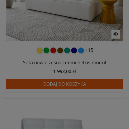
visibility
+15
żółty
zielony
czerwony
czekoladowy
turkusowy
granatowy
niebieski
Sofa nowoczesna Leniuch 3 os moduł
1 993,00 zł
DODAJ DO KOSZYKA