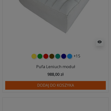
visibility
+15
żółty
zielony
czerwony
czekoladowy
turkusowy
granatowy
niebieski
Pufa Leniuch moduł
988,00 zł
DODAJ DO KOSZYKA