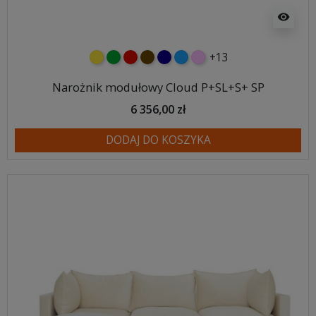
visibility
+13
żółty
zielony
czerwony
czekoladowy
granatowy
niebieski
różowy
Narożnik modułowy Cloud P+SL+S+ SP
6 356,00 zł
DODAJ DO KOSZYKA