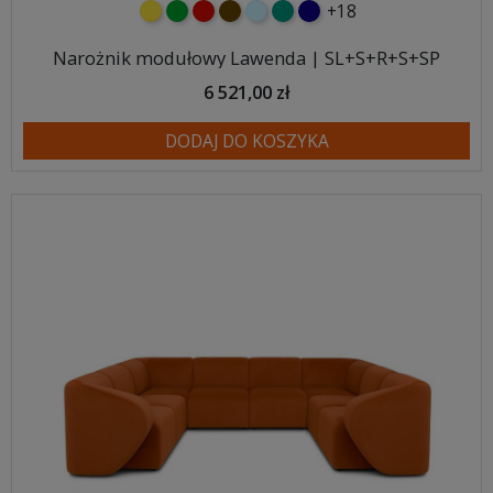
+18
żółty
zielony
czerwony
czekoladowy
błękitny
turkusowy
granatowy
Narożnik modułowy Lawenda | SL+S+R+S+SP
6 521,00 zł
DODAJ DO KOSZYKA