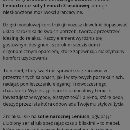
Leniuch
oraz
sofy Leniuch 3-osobowej
, oferuje
nieskończone możliwości aranżacyjne.
Dzięki modułowej konstrukcji możesz dowolnie dopasować
układ narożnika do swoich potrzeb, tworząc przestrzeń
idealną do relaksu. Każdy element wyróżnia się
gustownym designem, szerokim siedziskiem i
ergonomicznym oparciem, które zapewniają maksymalny
komfort użytkowania.
To mebel, który świetnie sprawdzi się zarówno w
przestronnych salonach, jak i w stylowych poczekalniach,
nadając pomieszczeniu elegancji i nowoczesnego
charakteru. Wybierając narożnik modułowy Leniuch,
inwestujesz w wygodę, elastyczność i piękno, które będą
cieszyć przez lata.która odpowiada Twojemu stylowi życia.
Zrelaksuj się na
sofie narożnej Leniuch
, oglądając
ulubiony serial lub spędzając czas z bliskimi – to mebel,
który łączy w sobie wygodę i niepowtarzalny design.