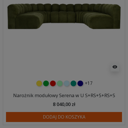
visibility
+17
żółty
zielony
czerwony
miętowy
błękitny
turkusowy
granatowy
Narożnik modułowy Serena w U S+RS+S+RS+S
8 040,00 zł
DODAJ DO KOSZYKA