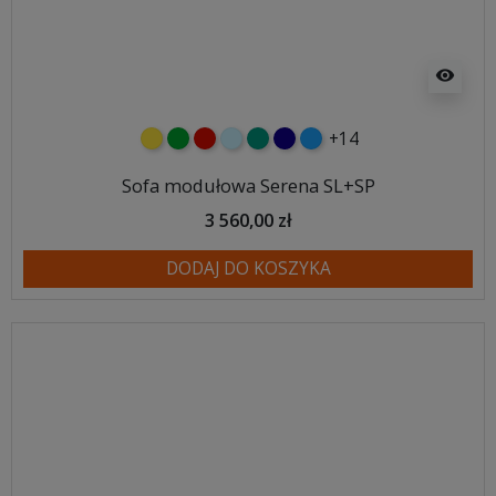
visibility
+14
żółty
zielony
czerwony
błękitny
turkusowy
granatowy
niebieski
Sofa modułowa Serena SL+SP
3 560,00 zł
DODAJ DO KOSZYKA