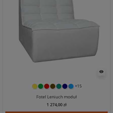
visibility
+15
żółty
zielony
czerwony
czekoladowy
turkusowy
granatowy
niebieski
Fotel Leniuch moduł
1 274,00 zł