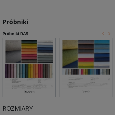
Próbniki
keyboard_arrow_left
keyboard_arrow_right
Próbniki DAS
Poprz
Na
Riviera
Fresh
ROZMIARY