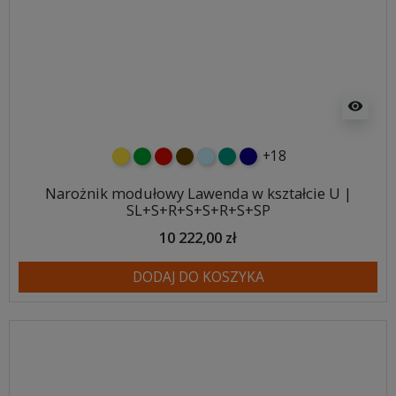
visibility
+18
żółty
zielony
czerwony
czekoladowy
błękitny
turkusowy
granatowy
Narożnik modułowy Lawenda w kształcie U |
SL+S+R+S+S+R+S+SP
10 222,00 zł
DODAJ DO KOSZYKA