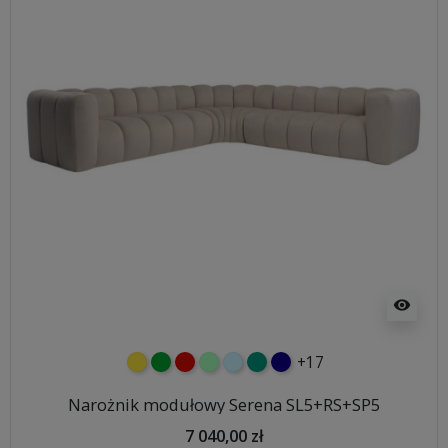
visibility
+17
żółty
zielony
czerwony
miętowy
błękitny
turkusowy
granatowy
Narożnik modułowy Serena SL5+RS+SP5
7 040,00 zł