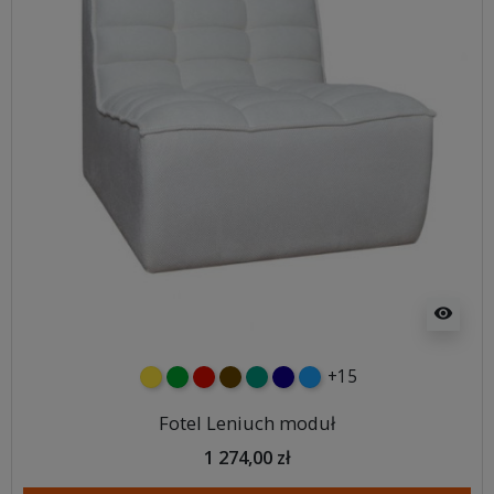
visibility
+15
żółty
zielony
czerwony
czekoladowy
turkusowy
granatowy
niebieski
Fotel Leniuch moduł
1 274,00 zł