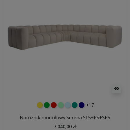
visibility
+17
żółty
zielony
czerwony
miętowy
błękitny
turkusowy
granatowy
Narożnik modułowy Serena SL5+RS+SP5
7 040,00 zł