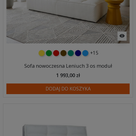
visibility
+15
żółty
zielony
czerwony
czekoladowy
turkusowy
granatowy
niebieski
Sofa nowoczesna Leniuch 3 os moduł
1 993,00 zł
DODAJ DO KOSZYKA