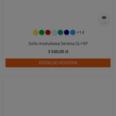
visibility
+14
żółty
zielony
czerwony
błękitny
turkusowy
granatowy
niebieski
Sofa modułowa Serena SL+SP
3 560,00 zł
DODAJ DO KOSZYKA