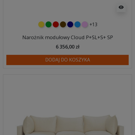
visibility
+13
żółty
zielony
czerwony
czekoladowy
granatowy
niebieski
różowy
Narożnik modułowy Cloud P+SL+S+ SP
6 356,00 zł
DODAJ DO KOSZYKA