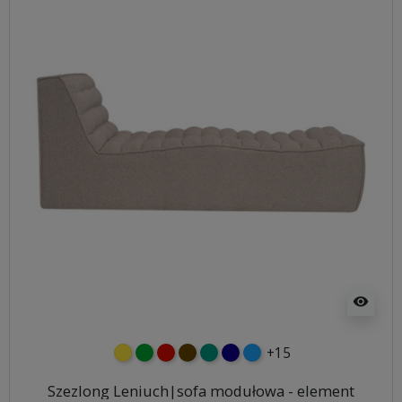
visibility
+15
żółty
zielony
czerwony
czekoladowy
turkusowy
granatowy
niebieski
Szezlong Leniuch|sofa modułowa - element