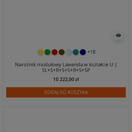
visibility
+18
żółty
zielony
czerwony
czekoladowy
błękitny
turkusowy
granatowy
Narożnik modułowy Lawenda w kształcie U |
SL+S+R+S+S+R+S+SP
10 222,00 zł
DODAJ DO KOSZYKA