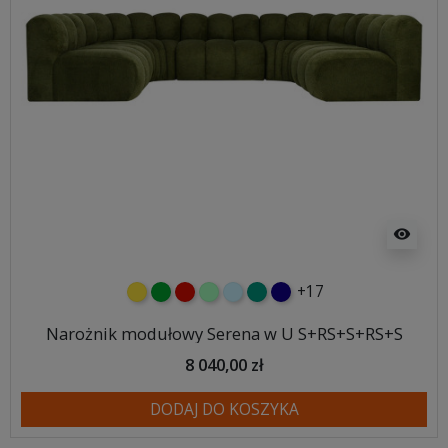
visibility
+17
żółty
zielony
czerwony
miętowy
błękitny
turkusowy
granatowy
Narożnik modułowy Serena w U S+RS+S+RS+S
8 040,00 zł
DODAJ DO KOSZYKA