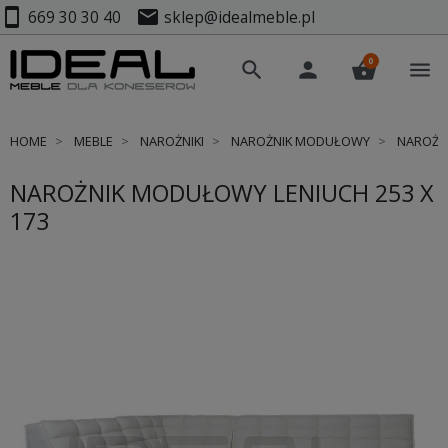
smartphone
mail
669 30 30 40
sklep@idealmeble.pl
0
search
person
shopping_basket
menu
HOME
MEBLE
NAROŻNIKI
NAROŻNIK MODUŁOWY
NAROŻNI
NAROŻNIK MODUŁOWY LENIUCH 253 X
173