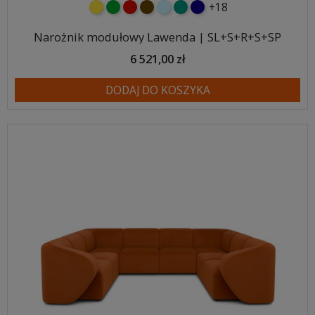
+18
żółty
zielony
czerwony
czekoladowy
błękitny
turkusowy
granatowy
Narożnik modułowy Lawenda | SL+S+R+S+SP
6 521,00 zł
DODAJ DO KOSZYKA