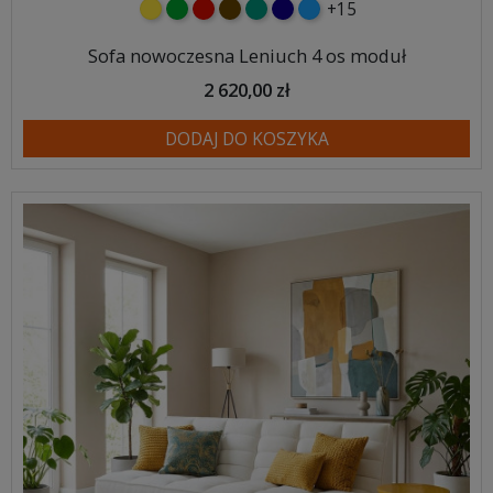
+15
żółty
zielony
czerwony
czekoladowy
turkusowy
granatowy
niebieski
Sofa nowoczesna Leniuch 4 os moduł
2 620,00 zł
DODAJ DO KOSZYKA