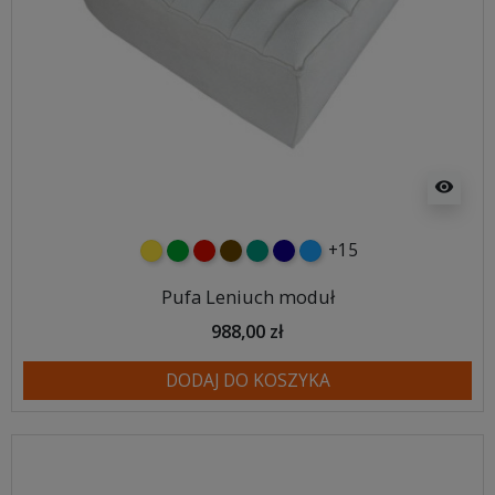
visibility
+15
żółty
zielony
czerwony
czekoladowy
turkusowy
granatowy
niebieski
Pufa Leniuch moduł
988,00 zł
DODAJ DO KOSZYKA