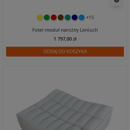
visibility
+15
żółty
zielony
czerwony
czekoladowy
turkusowy
granatowy
niebieski
Fotel moduł narożny Leniuch
1 797,00 zł
DODAJ DO KOSZYKA