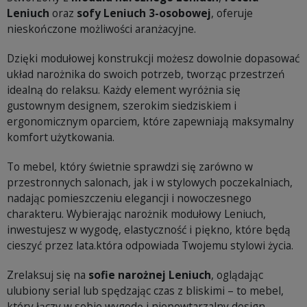
Leniuch
oraz
sofy Leniuch 3-osobowej
, oferuje
nieskończone możliwości aranżacyjne.
Dzięki modułowej konstrukcji możesz dowolnie dopasować
układ narożnika do swoich potrzeb, tworząc przestrzeń
idealną do relaksu. Każdy element wyróżnia się
gustownym designem, szerokim siedziskiem i
ergonomicznym oparciem, które zapewniają maksymalny
komfort użytkowania.
To mebel, który świetnie sprawdzi się zarówno w
przestronnych salonach, jak i w stylowych poczekalniach,
nadając pomieszczeniu elegancji i nowoczesnego
charakteru. Wybierając narożnik modułowy Leniuch,
inwestujesz w wygodę, elastyczność i piękno, które będą
cieszyć przez lata.która odpowiada Twojemu stylowi życia.
Zrelaksuj się na
sofie narożnej Leniuch
, oglądając
ulubiony serial lub spędzając czas z bliskimi – to mebel,
który łączy w sobie wygodę i niepowtarzalny design.