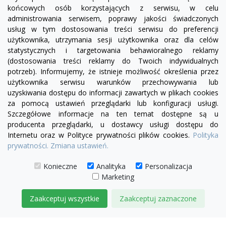
końcowych osób korzystających z serwisu, w celu
administrowania serwisem, poprawy jakości świadczonych
usług w tym dostosowania treści serwisu do preferencji
użytkownika, utrzymania sesji użytkownika oraz dla celów
statystycznych i targetowania behawioralnego reklamy
(dostosowania treści reklamy do Twoich indywidualnych
potrzeb). Informujemy, że istnieje możliwość określenia przez
Facebook
YouTube
Pinterest
Inst
użytkownika serwisu warunków przechowywania lub
uzyskiwania dostępu do informacji zawartych w plikach cookies
za pomocą ustawień przeglądarki lub konfiguracji usługi.
PRODUKTY

Szczegółowe informacje na ten temat dostępne są u
producenta przeglądarki, u dostawcy usługi dostępu do
Internetu oraz w Polityce prywatności plików cookies.
Polityka
INFORMACJE

prywatności.
Zmiana ustawień.
TWOJE KONTO

Konieczne
Analityka
Personalizacja
Marketing
KONTAKT

Zaakceptuj wszystkie
Zaakceptuj zaznaczone
© 2026 IDEAL MEBLE
ZARZĄDZAJ ZGODAMI