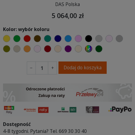
DAS Polska
5 064,00 zł
Kolor: wybór koloru
żółty
zielony
czerwony
czekoladowy
turkusowy
granatowy
niebieski
różowy
czarny
jasnoszary
jasny róż
szary
oliwkowy
beżowy
pomarańczowy
pastelowy róż
bordowy
ciepły kremowy
fioletowa purpura
ecru beżowy
wybór koloru
ciemno zielony
Dodaj do koszyka
−
+
Dostępność
4-8 tygodni. Pytania? Tel. 669 30 30 40