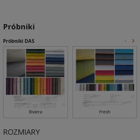
Próbniki
keyboard_arrow_left
keyboard_arrow_right
Próbniki DAS
Poprz
Na
Riviera
Fresh
ROZMIARY