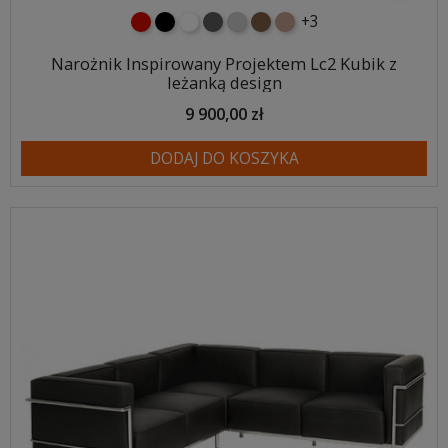
+3
czerwony
czarny
biały
ciemno szary
jasnoszary
brązowy
jasnobrązowy
Narożnik Inspirowany Projektem Lc2 Kubik z
leżanką design
9 900,00 zł
DODAJ DO KOSZYKA