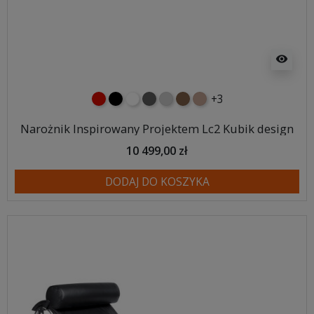
visibility
+3
czerwony
czarny
biały
ciemno szary
jasnoszary
brązowy
jasnobrązowy
Narożnik Inspirowany Projektem Lc2 Kubik design
10 499,00 zł
DODAJ DO KOSZYKA