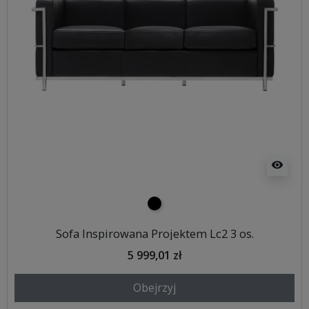
visibility
czarny
Sofa Inspirowana Projektem Lc2 3 os.
5 999,01 zł
Obejrzyj