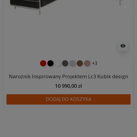
visibility
+3
czerwony
czarny
biały
ciemno szary
jasnoszary
brązowy
jasnobrązowy
Narożnik Inspirowany Projektem Lc3 Kubik design
10 990,00 zł
DODAJ DO KOSZYKA