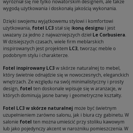
wyróżniał się nie tylko nowatorskim designem, ale także
wygodą użytkowania i doskonałą jakością wykonania.
Dzięki swojemu wyjątkowemu stylowi i komfortowi
użytkowania,
fotel LC3
stał się i
koną designu
i jest
uważany za jedno z najważniejszych dzieł
Le Corbusiera
.
W dzisiejszych czasach, wiele firm meblarskich
inspirowanych jest projektem
LC3
, tworząc meble o
podobnym stylu i charakterze.
Fotel inspirowany LC3
w skórze naturalnej to mebel,
który świetnie odnajdzie się w nowoczesnych, eleganckich
wnętrzach. Ze względu na swój minimalistyczny i prosty
design,
fotel
ten doskonale wpisuje się w aranżacje, w
których dominują jasne barwy i geometryczne kształty.
Fotel LC3 w skórze naturalnej
może być świetnym
uzupełnieniem zarówno salonu, jak i biura czy gabinetu. W
salonie
fotel
ten można umieścić przy stoliku kawowym
lub jako pojedynczy akcent w narożniku pomieszczenia. W