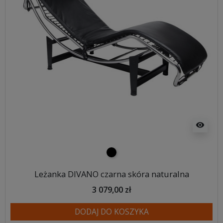
visibility
czarny
Leżanka DIVANO czarna skóra naturalna
3 079,00 zł
DODAJ DO KOSZYKA