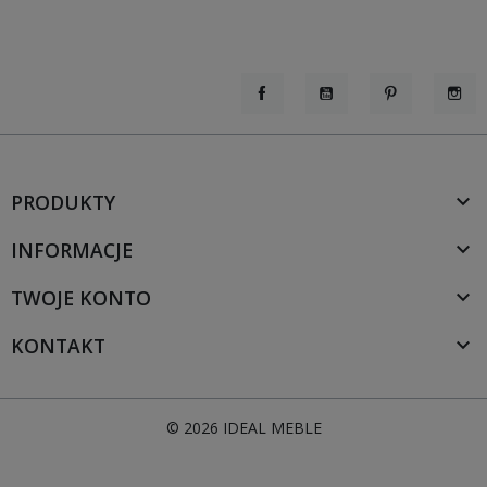
Facebook
YouTube
Pinterest
Inst
PRODUKTY

INFORMACJE

TWOJE KONTO

KONTAKT

© 2026 IDEAL MEBLE