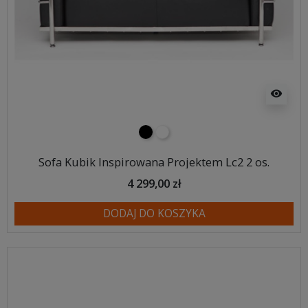
visibility
czarny
biały
Sofa Kubik Inspirowana Projektem Lc2 2 os.
4 299,00 zł
DODAJ DO KOSZYKA