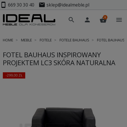
smartphone
mail
669 30 30 40
sklep@idealmeble.pl
0
search
person
shopping_basket
menu
HOME
MEBLE
FOTELE
FOTELE BAUHAUS
FOTEL BAUHAUS 
FOTEL BAUHAUS INSPIROWANY
PROJEKTEM LC3 SKÓRA NATURALNA
-299,00 ZŁ