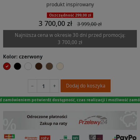
produkt inspirowany
Oszczędność 299,00 zł
3 700,00 zł
3 999,00 zł
Najniższa cena w okresie 30 dni przed promocją:
3 700,00 zł
Kolor: czerwony
czerwony
czarny
biały
ciemno brązowy
brązowy
ecru beżowy
Dodaj do koszyka
−
+
d zamówieniem potwierdź dostępność, czas realizacji i możliwość zamó