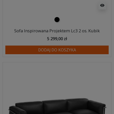
visibility
czarny
Sofa Inspirowana Projektem Lc3 2 os. Kubik
5 299,00 zł
DODAJ DO KOSZYKA