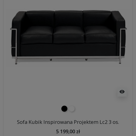
visibility
czarny
biały
Sofa Kubik Inspirowana Projektem Lc2 3 os.
5 199,00 zł