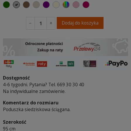
butelkowa zieleń
szary
brązowy
beżowy
fioletowa purpura
ecru beżowy
wybór koloru
brudny róż
burgund
Dodaj do koszyka
−
+
Dostępność
4-6 tygodni. Pytania? Tel. 669 30 30 40
Na indywidualne zamówienie.
Komentarz do rozmiaru
Poduszka siedziskowa ściągana.
Szerokość
95 cm