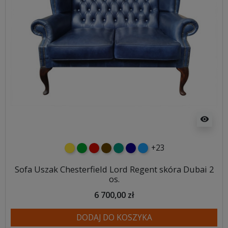
visibility
+23
żółty
zielony
czerwony
czekoladowy
turkusowy
granatowy
niebieski
Sofa Uszak Chesterfield Lord Regent skóra Dubai 2
os.
6 700,00 zł
DODAJ DO KOSZYKA