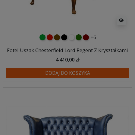
visibility
+6
zielony
czerwony
czekoladowy
czarny
biały
butelkowa zieleń
kasztanowy
Fotel Uszak Chesterfield Lord Regent Z Kryształkami
4 410,00 zł
DODAJ DO KOSZYKA