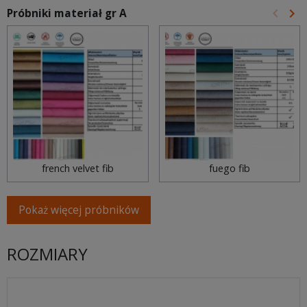
keyboard_arrow_left
keyboard_arrow_right
Próbniki materiał gr A
Poprz
Na
french velvet fib
fuego fib
Pokaż więcej próbników
ROZMIARY