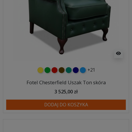
visibility
+21
żółty
zielony
czerwony
czekoladowy
turkusowy
granatowy
niebieski
Fotel Chesterfield Uszak Ton skóra
3 525,00 zł
DODAJ DO KOSZYKA