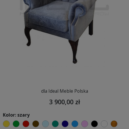
dla Ideal Meble Polska
3 900,00 zł
Kolor: szary
żółty
zielony
czerwony
czekoladowy
błękitny
turkusowy
granatowy
niebieski
różowy
czarny
biały
złoty