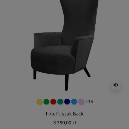
visibility
+19
żółty
zielony
czerwony
turkusowy
granatowy
niebieski
różowy
Fotel Uszak Back
3 390,00 zł