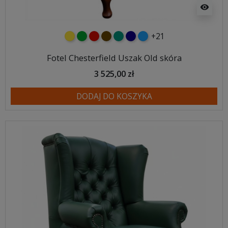
visibility
+21
żółty
zielony
czerwony
czekoladowy
turkusowy
granatowy
niebieski
Fotel Chesterfield Uszak Old skóra
3 525,00 zł
DODAJ DO KOSZYKA