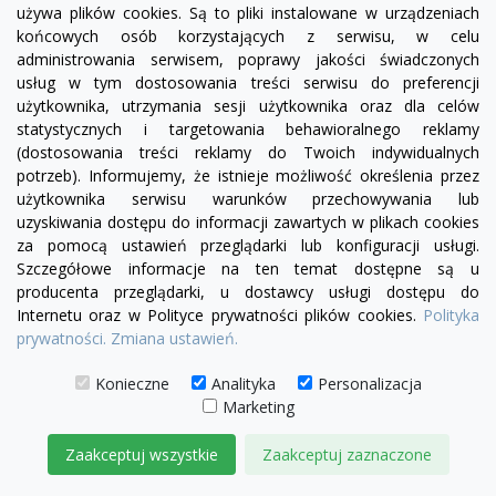
używa plików cookies. Są to pliki instalowane w urządzeniach
końcowych osób korzystających z serwisu, w celu
administrowania serwisem, poprawy jakości świadczonych
usług w tym dostosowania treści serwisu do preferencji
użytkownika, utrzymania sesji użytkownika oraz dla celów
statystycznych i targetowania behawioralnego reklamy
(dostosowania treści reklamy do Twoich indywidualnych
potrzeb). Informujemy, że istnieje możliwość określenia przez
użytkownika serwisu warunków przechowywania lub
uzyskiwania dostępu do informacji zawartych w plikach cookies
za pomocą ustawień przeglądarki lub konfiguracji usługi.
Szczegółowe informacje na ten temat dostępne są u
producenta przeglądarki, u dostawcy usługi dostępu do
visibility
Internetu oraz w Polityce prywatności plików cookies.
Polityka
prywatności.
Zmiana ustawień.
+25
żółty
zielony
czerwony
czekoladowy
miętowy
błękitny
turkusowy
Konieczne
Analityka
Personalizacja
Marketing
Fotel Uszak Chesterfield Lord Regent skóra żakard
4 300,00 zł
Zaakceptuj wszystkie
Zaakceptuj zaznaczone
DODAJ DO KOSZYKA