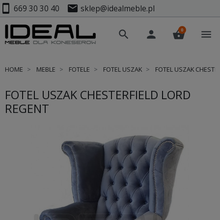
smartphone
mail
669 30 30 40
sklep@idealmeble.pl
0
search
person
shopping_basket
menu
HOME
MEBLE
FOTELE
FOTEL USZAK
FOTEL USZAK CHESTE
FOTEL USZAK CHESTERFIELD LORD
REGENT