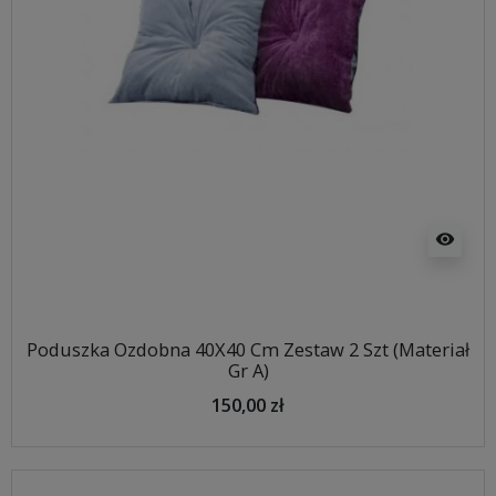
visibility
Poduszka Ozdobna 40X40 Cm Zestaw 2 Szt (Materiał
Gr A)
150,00 zł