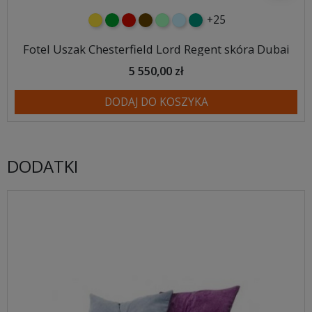
+25
żółty
zielony
czerwony
czekoladowy
miętowy
błękitny
turkusowy
Fotel Uszak Chesterfield Lord Regent skóra Dubai
5 550,00 zł
DODAJ DO KOSZYKA
DODATKI