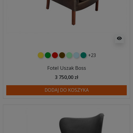
visibility
+23
żółty
zielony
czerwony
czekoladowy
miętowy
błękitny
turkusowy
Fotel Uszak Boss
3 750,00 zł
DODAJ DO KOSZYKA