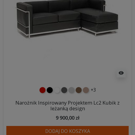
visibility
+3
czerwony
czarny
biały
ciemno szary
jasnoszary
brązowy
jasnobrązowy
Narożnik Inspirowany Projektem Lc2 Kubik z
leżanką design
9 900,00 zł
DODAJ DO KOSZYKA