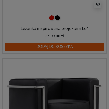
visibility
czerwony
czarny
Leżanka inspirowana projektem Lc4
2 999,00 zł
DODAJ DO KOSZYKA