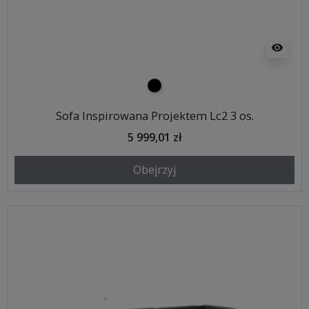
visibility
czarny
Sofa Inspirowana Projektem Lc2 3 os.
5 999,01 zł
Obejrzyj