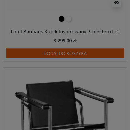
visibility
czarny
biały
Fotel Bauhaus Kubik Inspirowany Projektem Lc2
3 299,00 zł
DODAJ DO KOSZYKA