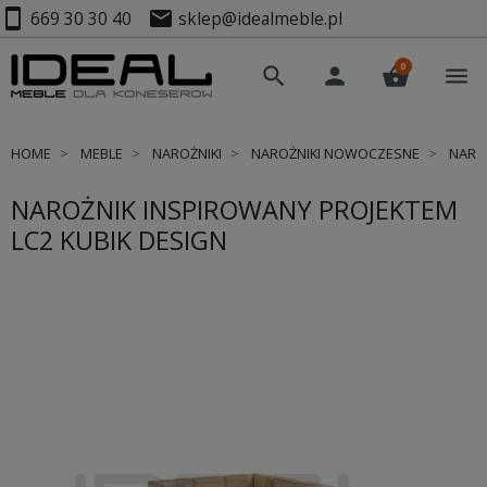
smartphone
mail
669 30 30 40
sklep@idealmeble.pl
0
search
person
shopping_basket
menu
HOME
MEBLE
NAROŻNIKI
NAROŻNIKI NOWOCZESNE
NAROŻ
NAROŻNIK INSPIROWANY PROJEKTEM
LC2 KUBIK DESIGN