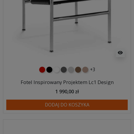
visibility
+3
czerwony
czarny
biały
ciemno szary
jasnoszary
brązowy
jasnobrązowy
Fotel Inspirowany Projektem Lc1 Design
1 990,00 zł
DODAJ DO KOSZYKA