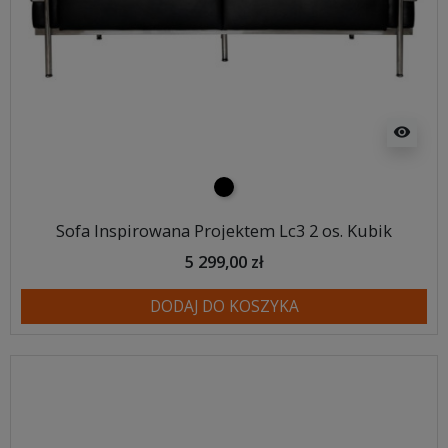
visibility
czarny
Sofa Inspirowana Projektem Lc3 2 os. Kubik
5 299,00 zł
DODAJ DO KOSZYKA