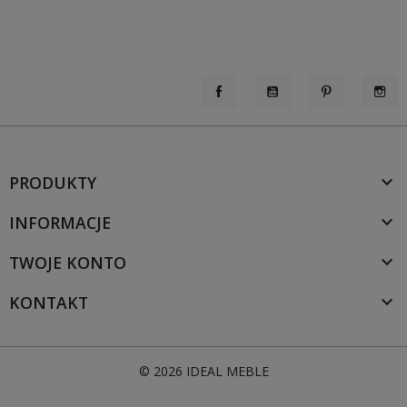
Facebook
YouTube
Pinterest
Inst
PRODUKTY

INFORMACJE

TWOJE KONTO

KONTAKT

© 2026 IDEAL MEBLE