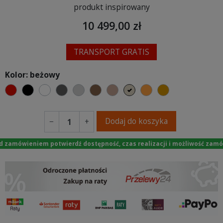
produkt inspirowany
10 499,00 zł
TRANSPORT GRATIS
Kolor: beżowy
czerwony
czarny
biały
ciemno szary
jasnoszary
brązowy
jasnobrązowy
beżowy
pomarańczowy
koniakowy
Dodaj do koszyka
−
+
d zamówieniem potwierdź dostępność, czas realizacji i możliwość zamó