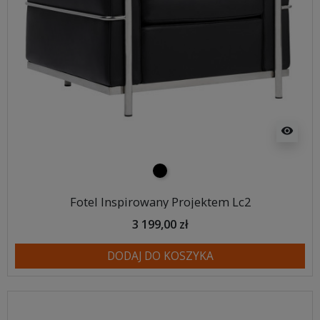
visibility
czarny
Fotel Inspirowany Projektem Lc2
3 199,00 zł
DODAJ DO KOSZYKA