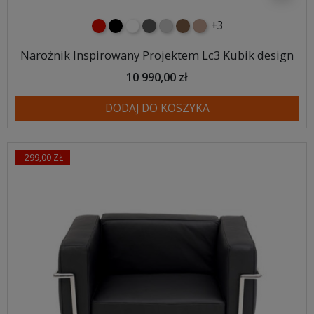
+3
czerwony
czarny
biały
ciemno szary
jasnoszary
brązowy
jasnobrązowy
Narożnik Inspirowany Projektem Lc3 Kubik design
10 990,00 zł
DODAJ DO KOSZYKA
-299,00 ZŁ