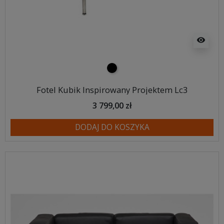
visibility
czarny
Fotel Kubik Inspirowany Projektem Lc3
3 799,00 zł
DODAJ DO KOSZYKA