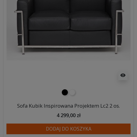
visibility
czarny
biały
Sofa Kubik Inspirowana Projektem Lc2 2 os.
4 299,00 zł
DODAJ DO KOSZYKA