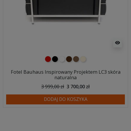
visibility
czerwony
czarny
biały
ciemno brązowy
brązowy
ecru beżowy
Fotel Bauhaus Inspirowany Projektem LC3 skóra
naturalna
3 999,00 zł
3 700,00 zł
DODAJ DO KOSZYKA