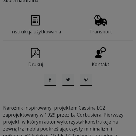
Skóra naturalna
Instrukcja użytkowania
Transport
Drukuj
Kontakt
Udostępnij
Tweetuj
Pinterest
Narożnik inspirowany projektem Cassina LC2
zaprojektowany w 1929 przez La Corbusiera. Pierwszy
projekt, w którym autor wykorzystał konstrukcje na
zewnątrz mebla podkreślając czysty minimalizm i
unikatowość kolekcji. Meble LC2 uchodzą za jedne z