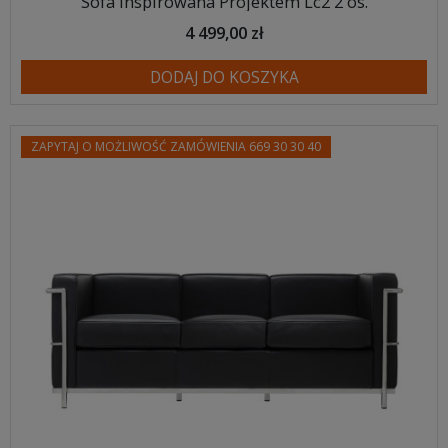
Sofa Inspirowana Projektem Lc2 2 os.
4 499,00 zł
DODAJ DO KOSZYKA
ZAPYTAJ O MOŻLIWOŚĆ ZAMÓWIENIA 669 30 30 40