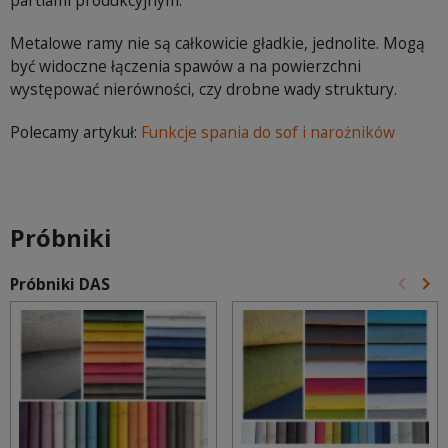
partiami produkcyjnym.
Metalowe ramy nie są całkowicie gładkie, jednolite. Mogą
być widoczne łączenia spawów a na powierzchni
występować nierówności, czy drobne wady struktury.
Polecamy artykuł:
Funkcje spania do sof i narożników
Próbniki
keyboard_arrow_left
keyboard_arrow_right
Próbniki DAS
Poprz
Na