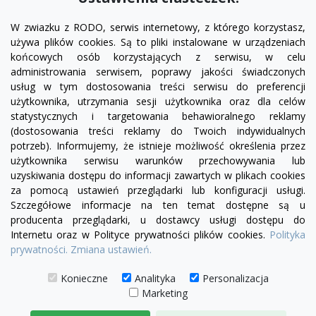
W zwiazku z RODO, serwis internetowy, z którego korzystasz,
używa plików cookies. Są to pliki instalowane w urządzeniach
końcowych osób korzystających z serwisu, w celu
administrowania serwisem, poprawy jakości świadczonych
usług w tym dostosowania treści serwisu do preferencji
użytkownika, utrzymania sesji użytkownika oraz dla celów
statystycznych i targetowania behawioralnego reklamy
(dostosowania treści reklamy do Twoich indywidualnych
potrzeb). Informujemy, że istnieje możliwość określenia przez
Facebook
YouTube
Pinterest
Inst
użytkownika serwisu warunków przechowywania lub
uzyskiwania dostępu do informacji zawartych w plikach cookies
za pomocą ustawień przeglądarki lub konfiguracji usługi.
PRODUKTY

Szczegółowe informacje na ten temat dostępne są u
producenta przeglądarki, u dostawcy usługi dostępu do
Internetu oraz w Polityce prywatności plików cookies.
Polityka
INFORMACJE

prywatności.
Zmiana ustawień.
TWOJE KONTO

Konieczne
Analityka
Personalizacja
Marketing
KONTAKT
