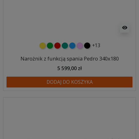
visibility
+13
żółty
zielony
czerwony
turkusowy
niebieski
różowy
czarny
Narożnik z funkcją spania Pedro 340x180
5 599,00 zł
DODAJ DO KOSZYKA