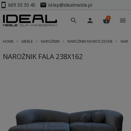
smartphone
mail
669 30 30 40
sklep@idealmeble.pl
0
search
person
shopping_basket
menu
HOME
MEBLE
NAROŻNIKI
NAROŻNIKI NOWOCZESNE
NAROŻ
NAROŻNIK FALA 238X162