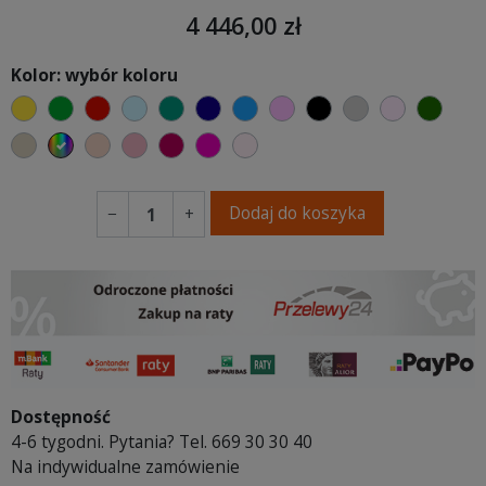
4 446,00 zł
Kolor: wybór koloru
żółty
zielony
czerwony
błękitny
turkusowy
granatowy
niebieski
różowy
czarny
jasnoszary
jasny róż
butel
beżowy
wybór koloru
piaskowy
brudny róż
burgund
fuksja
pudrowy róż
Dodaj do koszyka
−
+
Dostępność
4-6 tygodni. Pytania? Tel. 669 30 30 40
Na indywidualne zamówienie