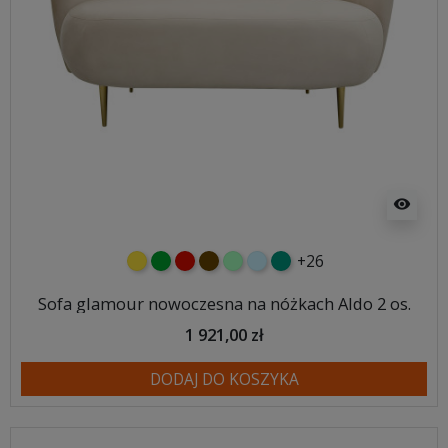
visibility
+26
żółty
zielony
czerwony
czekoladowy
miętowy
błękitny
turkusowy
Sofa glamour nowoczesna na nóżkach Aldo 2 os.
1 921,00 zł
DODAJ DO KOSZYKA