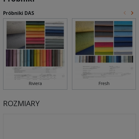
keyboard_arrow_left
keyboard_arrow_right
Próbniki DAS
Poprz
Na
Riviera
Fresh
ROZMIARY