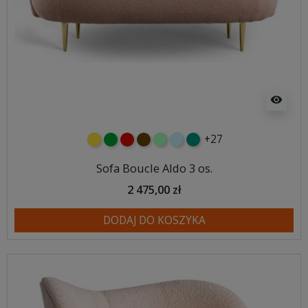
visibility
+27
żółty
zielony
czerwony
czekoladowy
miętowy
błękitny
turkusowy
Sofa Boucle Aldo 3 os.
2 475,00 zł
DODAJ DO KOSZYKA