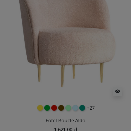
visibility
+27
żółty
zielony
czerwony
czekoladowy
miętowy
błękitny
turkusowy
Fotel Boucle Aldo
1 621,00 zł