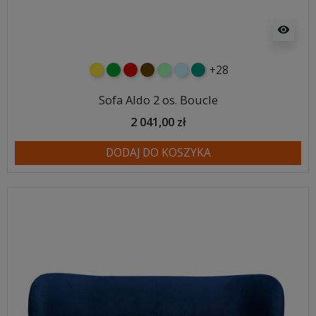
visibility
+28
żółty
zielony
czerwony
czekoladowy
miętowy
błękitny
turkusowy
Sofa Aldo 2 os. Boucle
2 041,00 zł
DODAJ DO KOSZYKA