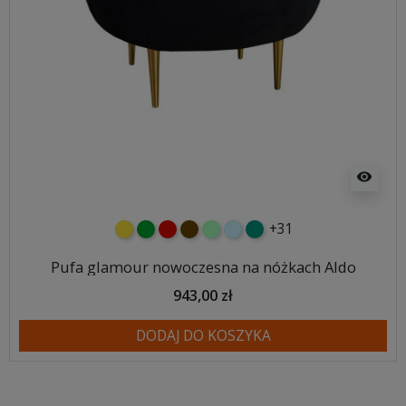
visibility
+31
żółty
zielony
czerwony
czekoladowy
miętowy
błękitny
turkusowy
Pufa glamour nowoczesna na nóżkach Aldo
943,00 zł
DODAJ DO KOSZYKA