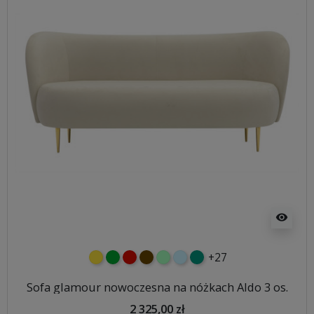
visibility
+27
żółty
zielony
czerwony
czekoladowy
miętowy
błękitny
turkusowy
Sofa glamour nowoczesna na nóżkach Aldo 3 os.
2 325,00 zł