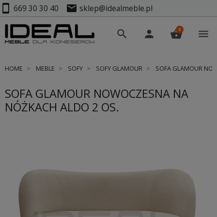
smartphone
mail
669 30 30 40
sklep@idealmeble.pl
0
search
person
shopping_basket
menu
HOME
MEBLE
SOFY
SOFY GLAMOUR
SOFA GLAMOUR NOWO
SOFA GLAMOUR NOWOCZESNA NA
NÓŻKACH ALDO 2 OS.