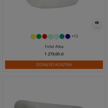
visibility
+13
żółty
zielony
czerwony
miętowy
błękitny
turkusowy
granatowy
Fotel Alba
1 279,00 zł
DODAJ DO KOSZYKA