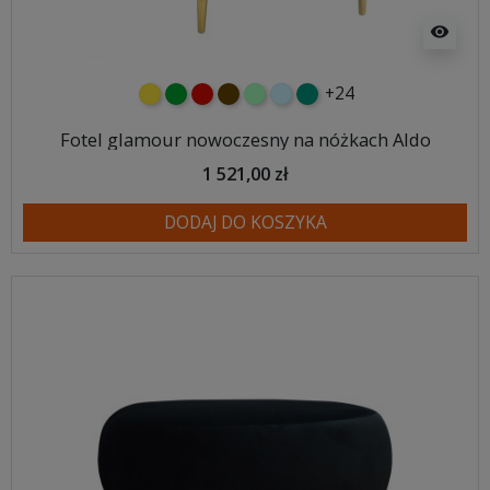
visibility
+24
żółty
zielony
czerwony
czekoladowy
miętowy
błękitny
turkusowy
Fotel glamour nowoczesny na nóżkach Aldo
1 521,00 zł
DODAJ DO KOSZYKA