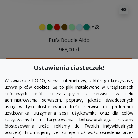
visibility
+28
żółty
zielony
czerwony
czekoladowy
miętowy
błękitny
turkusowy
Pufa Boucle Aldo
968,00 zł
DODAJ DO KOSZYKA
Ustawienia ciasteczek!
W zwiazku z RODO, serwis internetowy, z którego korzystasz,
używa plików cookies. Są to pliki instalowane w urządzeniach
końcowych osób korzystających z serwisu, w celu
administrowania serwisem, poprawy jakości świadczonych
usług w tym dostosowania treści serwisu do preferencji
użytkownika, utrzymania sesji użytkownika oraz dla celów
statystycznych i targetowania behawioralnego reklamy
(dostosowania treści reklamy do Twoich indywidualnych
potrzeb). Informujemy, że istnieje możliwość określenia przez
Facebook
YouTube
Pinterest
Inst