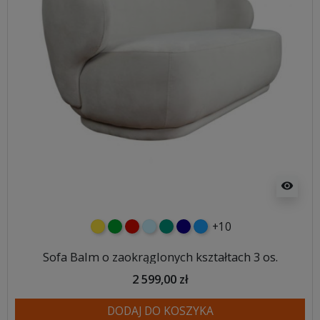
visibility
+10
żółty
zielony
czerwony
błękitny
turkusowy
granatowy
niebieski
Sofa Balm o zaokrąglonych kształtach 3 os.
2 599,00 zł
DODAJ DO KOSZYKA