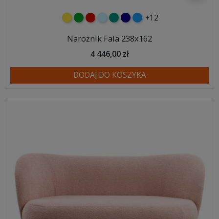
+12
żółty
zielony
czerwony
błękitny
turkusowy
granatowy
niebieski
Narożnik Fala 238x162
4 446,00 zł
DODAJ DO KOSZYKA