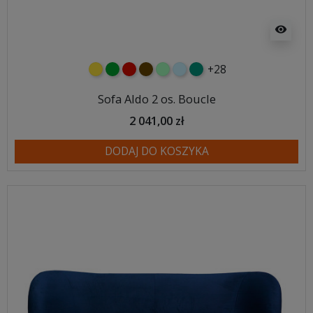
visibility
+28
żółty
zielony
czerwony
czekoladowy
miętowy
błękitny
turkusowy
Sofa Aldo 2 os. Boucle
2 041,00 zł
DODAJ DO KOSZYKA