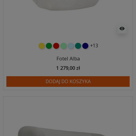
visibility
+13
żółty
zielony
czerwony
miętowy
błękitny
turkusowy
granatowy
Fotel Alba
1 279,00 zł
DODAJ DO KOSZYKA