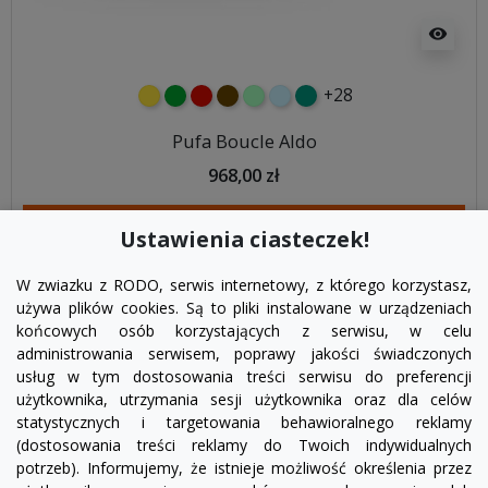
visibility
+28
żółty
zielony
czerwony
czekoladowy
miętowy
błękitny
turkusowy
Pufa Boucle Aldo
968,00 zł
DODAJ DO KOSZYKA
Ustawienia ciasteczek!
W zwiazku z RODO, serwis internetowy, z którego korzystasz,
używa plików cookies. Są to pliki instalowane w urządzeniach
końcowych osób korzystających z serwisu, w celu
administrowania serwisem, poprawy jakości świadczonych
usług w tym dostosowania treści serwisu do preferencji
użytkownika, utrzymania sesji użytkownika oraz dla celów
statystycznych i targetowania behawioralnego reklamy
(dostosowania treści reklamy do Twoich indywidualnych
potrzeb). Informujemy, że istnieje możliwość określenia przez
Facebook
YouTube
Pinterest
Inst