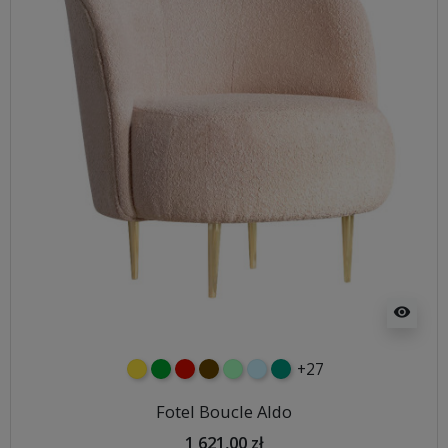
visibility
+27
żółty
zielony
czerwony
czekoladowy
miętowy
błękitny
turkusowy
Fotel Boucle Aldo
1 621,00 zł