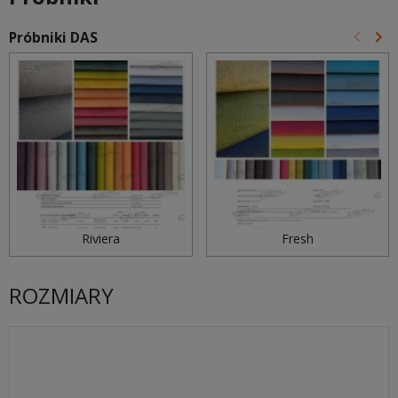
keyboard_arrow_left
keyboard_arrow_right
Próbniki DAS
Poprz
Na
Riviera
Fresh
ROZMIARY