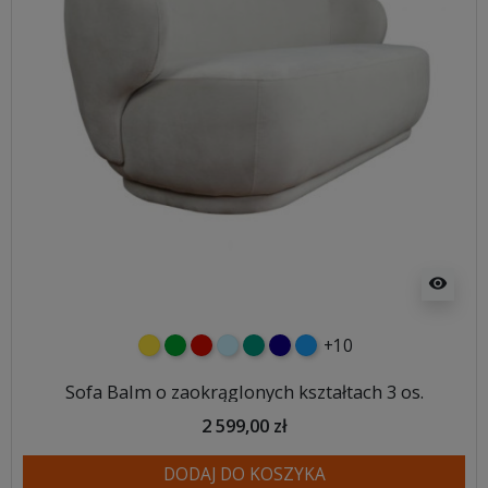
visibility
+10
żółty
zielony
czerwony
błękitny
turkusowy
granatowy
niebieski
Sofa Balm o zaokrąglonych kształtach 3 os.
2 599,00 zł
DODAJ DO KOSZYKA