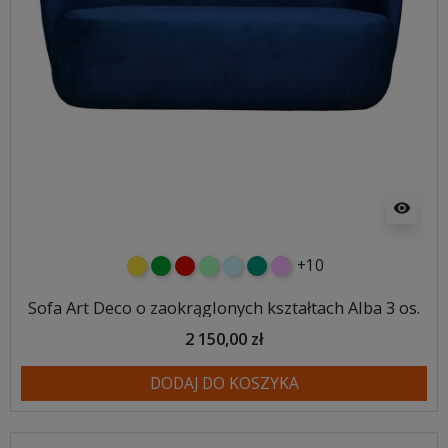
visibility
+10
żółty
zielony
czerwony
miętowy
błękitny
turkusowy
różowy
Sofa Art Deco o zaokrąglonych kształtach Alba 3 os.
2 150,00 zł
DODAJ DO KOSZYKA