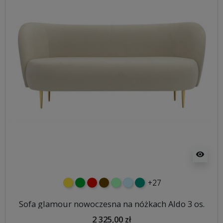
visibility
+27
żółty
zielony
czerwony
czekoladowy
miętowy
błękitny
turkusowy
Sofa glamour nowoczesna na nóżkach Aldo 3 os.
2 325,00 zł