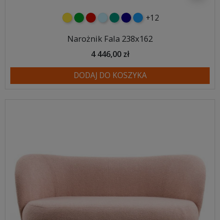
+12
żółty
zielony
czerwony
błękitny
turkusowy
granatowy
niebieski
Narożnik Fala 238x162
4 446,00 zł
DODAJ DO KOSZYKA