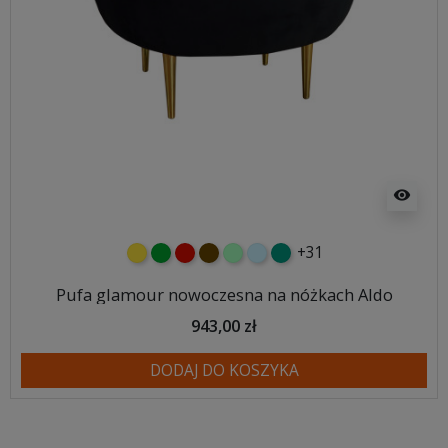
visibility
+31
żółty
zielony
czerwony
czekoladowy
miętowy
błękitny
turkusowy
Pufa glamour nowoczesna na nóżkach Aldo
943,00 zł
DODAJ DO KOSZYKA