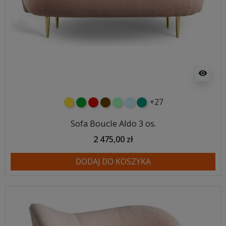
visibility
+27
żółty
zielony
czerwony
czekoladowy
miętowy
błękitny
turkusowy
Sofa Boucle Aldo 3 os.
2 475,00 zł
DODAJ DO KOSZYKA