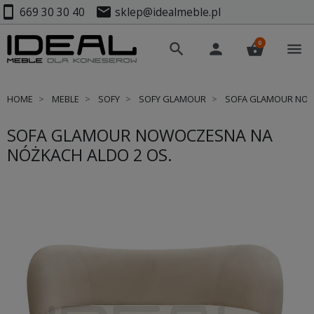
smartphone
mail
669 30 30 40
sklep@idealmeble.pl
0
search
person
shopping_basket
menu
HOME
MEBLE
SOFY
SOFY GLAMOUR
SOFA GLAMOUR NOWO
SOFA GLAMOUR NOWOCZESNA NA
NÓŻKACH ALDO 2 OS.