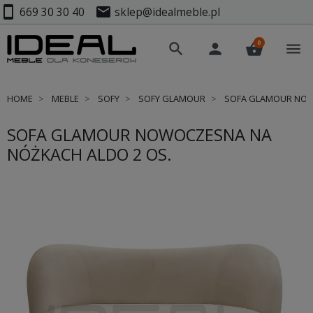
smartphone
mail
669 30 30 40
sklep@idealmeble.pl
0
search
person
shopping_basket
menu
HOME
MEBLE
SOFY
SOFY GLAMOUR
SOFA GLAMOUR NOWO
SOFA GLAMOUR NOWOCZESNA NA
NÓŻKACH ALDO 2 OS.