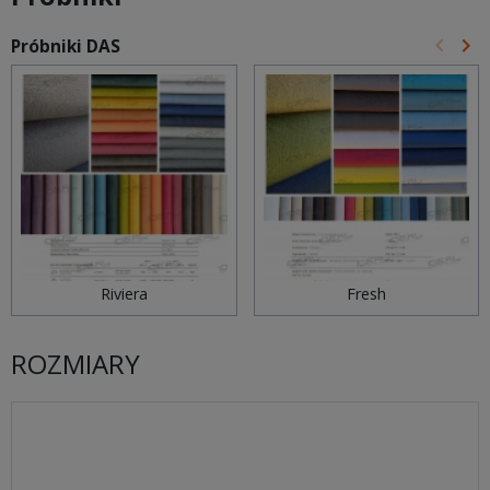
keyboard_arrow_left
keyboard_arrow_right
Próbniki DAS
Poprz
Na
Riviera
Fresh
ROZMIARY