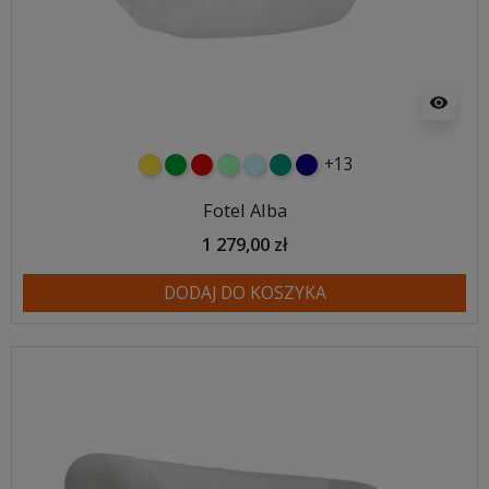
visibility
+13
żółty
zielony
czerwony
miętowy
błękitny
turkusowy
granatowy
Fotel Alba
1 279,00 zł
DODAJ DO KOSZYKA