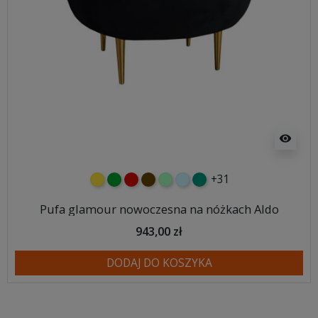
visibility
+31
żółty
zielony
czerwony
czekoladowy
miętowy
błękitny
turkusowy
Pufa glamour nowoczesna na nóżkach Aldo
943,00 zł
DODAJ DO KOSZYKA