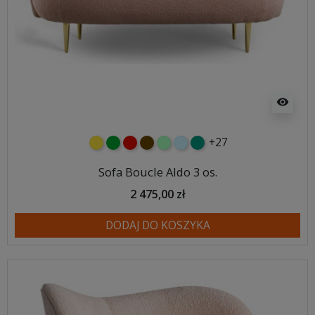
visibility
+27
żółty
zielony
czerwony
czekoladowy
miętowy
błękitny
turkusowy
Sofa Boucle Aldo 3 os.
2 475,00 zł
DODAJ DO KOSZYKA