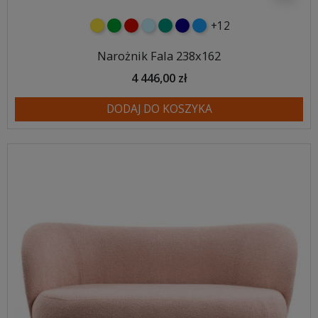
+12
żółty
zielony
czerwony
błękitny
turkusowy
granatowy
niebieski
Narożnik Fala 238x162
4 446,00 zł
DODAJ DO KOSZYKA