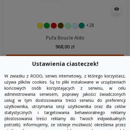
visibility
+28
żółty
zielony
czerwony
czekoladowy
miętowy
błękitny
turkusowy
Pufa Boucle Aldo
968,00 zł
DODAJ DO KOSZYKA
Ustawienia ciasteczek!
W zwiazku z RODO, serwis internetowy, z którego korzystasz,
używa plików cookies. Są to pliki instalowane w urządzeniach
końcowych osób korzystających z serwisu, w celu
administrowania serwisem, poprawy jakości świadczonych
usług w tym dostosowania treści serwisu do preferencji
użytkownika, utrzymania sesji użytkownika oraz dla celów
statystycznych i targetowania behawioralnego reklamy
(dostosowania treści reklamy do Twoich indywidualnych
potrzeb). Informujemy, że istnieje możliwość określenia przez
Facebook
YouTube
Pinterest
Inst