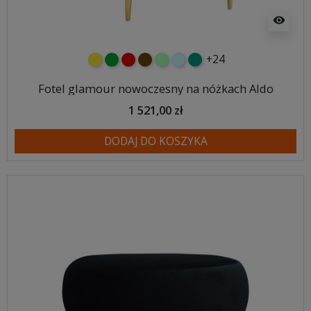
visibility
+24
żółty
zielony
czerwony
czekoladowy
miętowy
błękitny
turkusowy
Fotel glamour nowoczesny na nóżkach Aldo
1 521,00 zł
DODAJ DO KOSZYKA