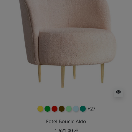
visibility
+27
żółty
zielony
czerwony
czekoladowy
miętowy
błękitny
turkusowy
Fotel Boucle Aldo
1 621,00 zł