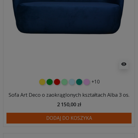
visibility
+10
żółty
zielony
czerwony
miętowy
błękitny
turkusowy
różowy
Sofa Art Deco o zaokrąglonych kształtach Alba 3 os.
2 150,00 zł
DODAJ DO KOSZYKA