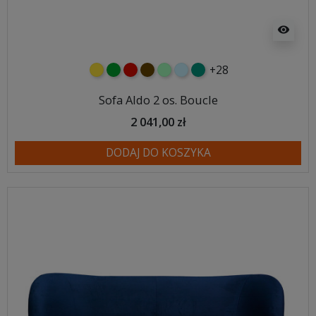
visibility
+28
żółty
zielony
czerwony
czekoladowy
miętowy
błękitny
turkusowy
Sofa Aldo 2 os. Boucle
2 041,00 zł
DODAJ DO KOSZYKA