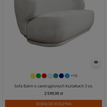
visibility
+10
żółty
zielony
czerwony
błękitny
turkusowy
granatowy
niebieski
Sofa Balm o zaokrąglonych kształtach 3 os.
2 599,00 zł
DODAJ DO KOSZYKA