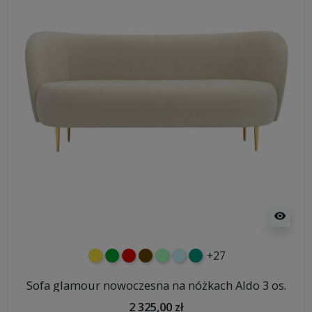
visibility
+27
żółty
zielony
czerwony
czekoladowy
miętowy
błękitny
turkusowy
Sofa glamour nowoczesna na nóżkach Aldo 3 os.
2 325,00 zł