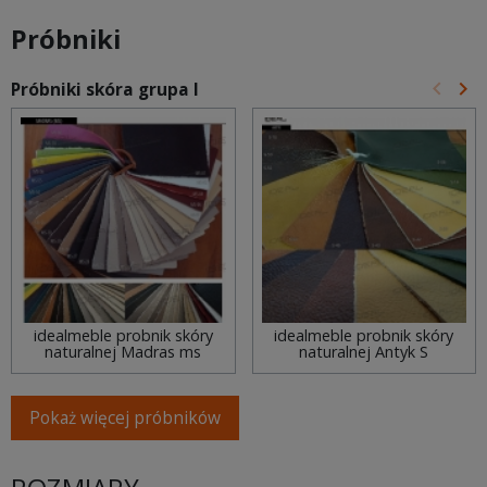
Próbniki
keyboard_arrow_left
keyboard_arrow_right
Próbniki skóra grupa I
Poprz
Na
idealmeble probnik skóry
idealmeble probnik skóry
naturalnej Madras ms
naturalnej Antyk S
Pokaż więcej próbników