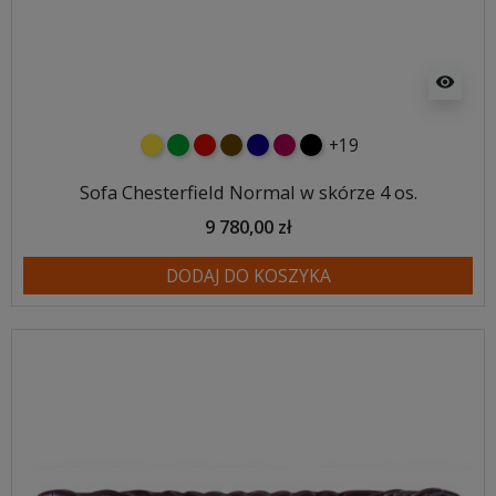
visibility
+19
żółty
zielony
czerwony
czekoladowy
granatowy
malinowy
czarny
Sofa Chesterfield Normal w skórze 4 os.
9 780,00 zł
DODAJ DO KOSZYKA