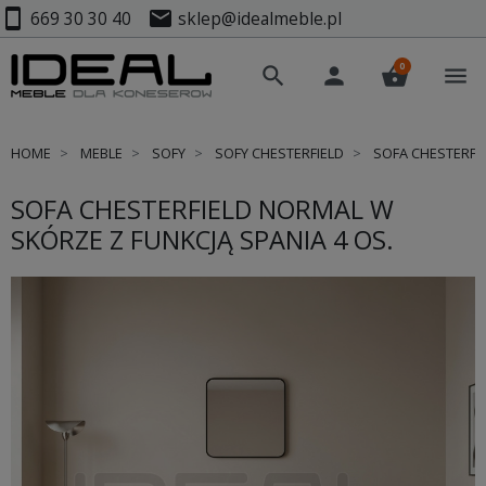
smartphone
mail
669 30 30 40
sklep@idealmeble.pl
0
search
person
shopping_basket
menu
HOME
MEBLE
SOFY
SOFY CHESTERFIELD
SOFA CHESTERFIE
SOFA CHESTERFIELD NORMAL W
SKÓRZE Z FUNKCJĄ SPANIA 4 OS.