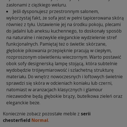
zasłonami z ciężkiego weluru.
Jeśli dysponujesz przestronnym salonem,
wykorzystaj fakt, że sofa jest w pełni tapicerowana skórą
również z tyłu. Ustawienie jej na środku pokoju, plecami
do jadalni lub aneksu kuchennego, to doskonały sposób
na naturalne i niezwykle eleganckie wydzielenie stref
funkcjonalnych. Pamiętaj też o świetle: skórzane,
głębokie pikowania przepięknie pracują w ciepłym,
rozproszonym oświetleniu wieczornym. Warto postawić
obok sofy designerską lampę stojącą, która subtelnie
wydobędzie trójwymiarowość i szlachetną strukturę
materiału. Do wnętrz nowoczesnych i loftowych świetnie
sprawdzi się skóra w odcieniach koniaku lub czerni,
natomiast w aranżacjach klasycznych i glamour
niezawodne będą głębokie brązy, butelkowa zieleń oraz
eleganckie beże.
Koniecznie zobacz pozostałe meble z
serii
chesterfield
Normal
.