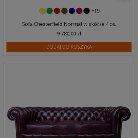
+19
żółty
zielony
czerwony
czekoladowy
granatowy
malinowy
czarny
Sofa Chesterfield Normal w skórze 4 os.
9 780,00 zł
DODAJ DO KOSZYKA