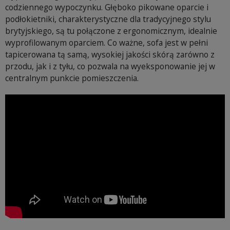
codziennego wypoczynku. Głęboko pikowane oparcie i
podłokietniki, charakterystyczne dla tradycyjnego stylu
brytyjskiego, są tu połączone z ergonomicznym, idealnie
wyprofilowanym oparciem. Co ważne, sofa jest w pełni
tapicerowana tą samą, wysokiej jakości skórą zarówno z
przodu, jak i z tyłu, co pozwala na wyeksponowanie jej w
centralnym punkcie pomieszczenia.