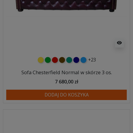
visibility
+23
żółty
zielony
czerwony
czekoladowy
turkusowy
granatowy
niebieski
Sofa Chesterfield Normal w skórze 3 os.
7 680,00 zł
DODAJ DO KOSZYKA