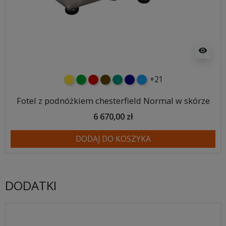
visibility
+21
żółty
zielony
czerwony
czekoladowy
turkusowy
granatowy
niebieski
Fotel z podnóżkiem chesterfield Normal w skórze
6 670,00 zł
DODAJ DO KOSZYKA
DODATKI