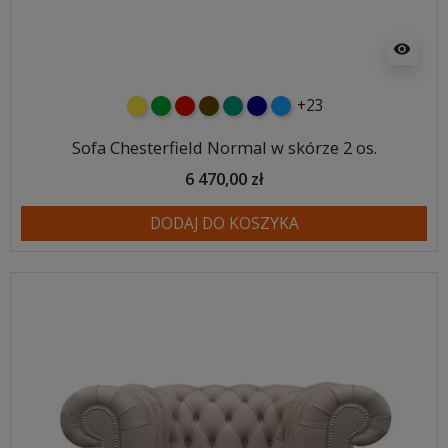
visibility
+23
żółty
zielony
czerwony
czekoladowy
turkusowy
granatowy
niebieski
Sofa Chesterfield Normal w skórze 2 os.
6 470,00 zł
DODAJ DO KOSZYKA