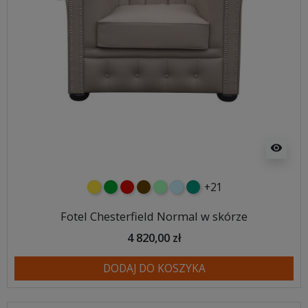
visibility
+21
żółty
zielony
czerwony
czekoladowy
miętowy
błękitny
turkusowy
Fotel Chesterfield Normal w skórze
4 820,00 zł
DODAJ DO KOSZYKA