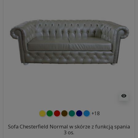
visibility
+18
żółty
zielony
czerwony
czekoladowy
turkusowy
granatowy
niebieski
Sofa Chesterfield Normal w skórze z funkcją spania
3 os.