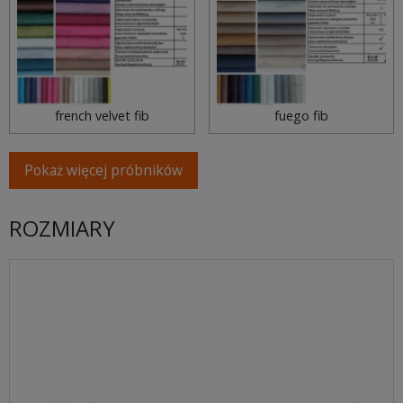
french velvet fib
fuego fib
Pokaż więcej próbników
ROZMIARY