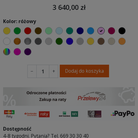
3 640,00 zł
Kolor: różowy
żółty
zielony
czerwony
czekoladowy
miętowy
błękitny
turkusowy
granatowy
niebieski
różowy
malinowy
czarn
biały
złoty
srebrny
ciemno szary
jasnoszary
butelkowa zieleń
ciemno niebieski
szary
musztardowy
brązowy
beżowy
poma
wybór koloru
fuksja
fioletowy
Dodaj do koszyka
−
+
Dostępność
4-8 tygodni. Pytania? Tel. 669 30 30 40