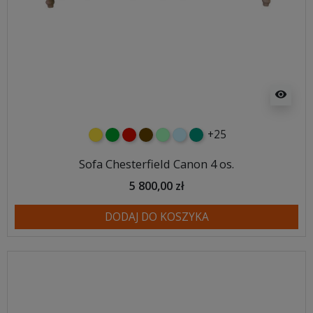
visibility
+25
żółty
zielony
czerwony
czekoladowy
miętowy
błękitny
turkusowy
Sofa Chesterfield Canon 4 os.
5 800,00 zł
DODAJ DO KOSZYKA