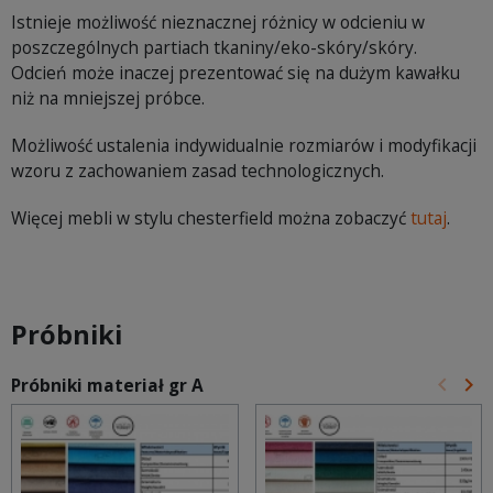
Istnieje możliwość nieznacznej różnicy w odcieniu w
poszczególnych partiach tkaniny/eko-skóry/skóry.
Odcień może inaczej prezentować się na dużym kawałku
niż na mniejszej próbce.
Możliwość ustalenia indywidualnie rozmiarów i modyfikacji
wzoru z zachowaniem zasad technologicznych.
Więcej mebli w stylu chesterfield można zobaczyć
tutaj
.
Próbniki
keyboard_arrow_left
keyboard_arrow_right
Próbniki materiał gr A
Poprz
Na