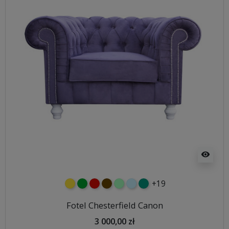
visibility
+19
żółty
zielony
czerwony
czekoladowy
miętowy
błękitny
turkusowy
Fotel Chesterfield Canon
3 000,00 zł