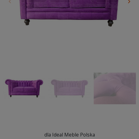
keyboard_arrow_left
keyboard_arrow_right
Poprzedni
Nas
dla Ideal Meble Polska