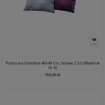
visibility
Poduszka Ozdobna 40X40 Cm Zestaw 2 Szt (Materiał
Gr A)
150,00 zł