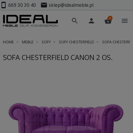
smartphone
mail
669 30 30 40
sklep@idealmeble.pl
0
search
person
shopping_basket
menu
HOME
MEBLE
SOFY
SOFY CHESTERFIELD
SOFA CHESTERFIE
SOFA CHESTERFIELD CANON 2 OS.