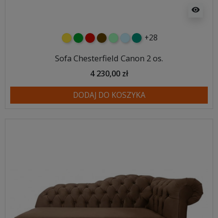
visibility
+28
żółty
zielony
czerwony
czekoladowy
miętowy
błękitny
turkusowy
Sofa Chesterfield Canon 2 os.
4 230,00 zł
DODAJ DO KOSZYKA