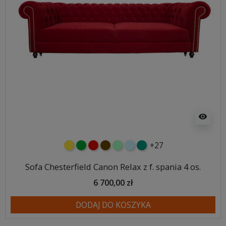
visibility
+27
żółty
zielony
czerwony
czekoladowy
miętowy
błękitny
turkusowy
Sofa Chesterfield Canon Relax z f. spania 4 os.
6 700,00 zł
DODAJ DO KOSZYKA