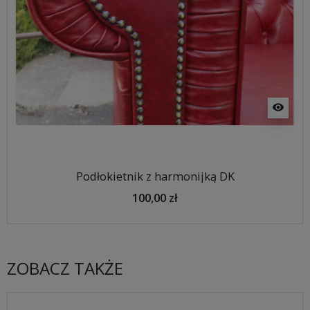
visibility
Podłokietnik z harmonijką DK
100,00 zł
ZOBACZ TAKŻE