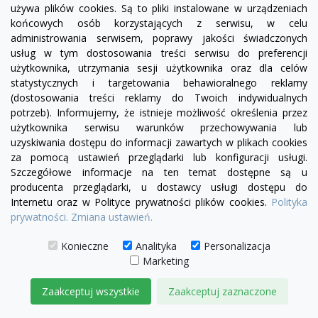
używa plików cookies. Są to pliki instalowane w urządzeniach
końcowych osób korzystających z serwisu, w celu
administrowania serwisem, poprawy jakości świadczonych
usług w tym dostosowania treści serwisu do preferencji
użytkownika, utrzymania sesji użytkownika oraz dla celów
statystycznych i targetowania behawioralnego reklamy
(dostosowania treści reklamy do Twoich indywidualnych
potrzeb). Informujemy, że istnieje możliwość określenia przez
użytkownika serwisu warunków przechowywania lub
uzyskiwania dostępu do informacji zawartych w plikach cookies
za pomocą ustawień przeglądarki lub konfiguracji usługi.
Szczegółowe informacje na ten temat dostępne są u
producenta przeglądarki, u dostawcy usługi dostępu do
Internetu oraz w Polityce prywatności plików cookies.
Polityka
prywatności.
Zmiana ustawień.
visibility
Konieczne
Analityka
Personalizacja
Marketing
+20
żółty
zielony
czerwony
czekoladowy
miętowy
błękitny
turkusowy
Zaakceptuj wszystkie
Zaakceptuj zaznaczone
Sofa rozkładana chesterfield Canon z funkcją spania
codziennie 4 os.