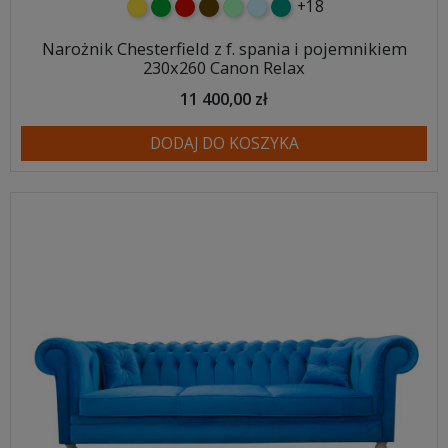
+18
żółty
zielony
czerwony
czekoladowy
miętowy
błękitny
turkusowy
Narożnik Chesterfield z f. spania i pojemnikiem
230x260 Canon Relax
11 400,00 zł
DODAJ DO KOSZYKA