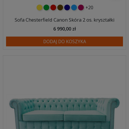
+20
żółty
zielony
czerwony
czekoladowy
granatowy
niebieski
malinowy
Sofa Chesterfield Canon Skóra 2 os. kryształki
6 990,00 zł
DODAJ DO KOSZYKA