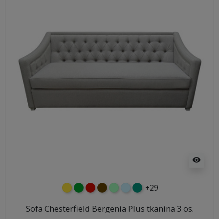
visibility
+29
żółty
zielony
czerwony
czekoladowy
miętowy
błękitny
turkusowy
Sofa Chesterfield Bergenia Plus tkanina 3 os.