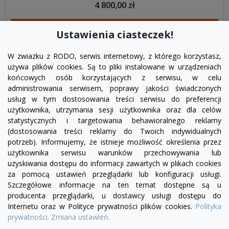
4 800,00 zł
DODAJ DO KOSZYKA
Ustawienia ciasteczek!
W zwiazku z RODO, serwis internetowy, z którego korzystasz,
używa plików cookies. Są to pliki instalowane w urządzeniach
końcowych osób korzystających z serwisu, w celu
administrowania serwisem, poprawy jakości świadczonych
usług w tym dostosowania treści serwisu do preferencji
użytkownika, utrzymania sesji użytkownika oraz dla celów
statystycznych i targetowania behawioralnego reklamy
(dostosowania treści reklamy do Twoich indywidualnych
potrzeb). Informujemy, że istnieje możliwość określenia przez
Facebook
YouTube
Pinterest
Inst
użytkownika serwisu warunków przechowywania lub
uzyskiwania dostępu do informacji zawartych w plikach cookies
za pomocą ustawień przeglądarki lub konfiguracji usługi.
PRODUKTY

Szczegółowe informacje na ten temat dostępne są u
producenta przeglądarki, u dostawcy usługi dostępu do
Internetu oraz w Polityce prywatności plików cookies.
Polityka
INFORMACJE

prywatności.
Zmiana ustawień.