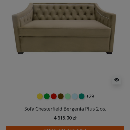
visibility
+29
żółty
zielony
czerwony
czekoladowy
miętowy
błękitny
turkusowy
Sofa Chesterfield Bergenia Plus 2 os.
4 615,00 zł