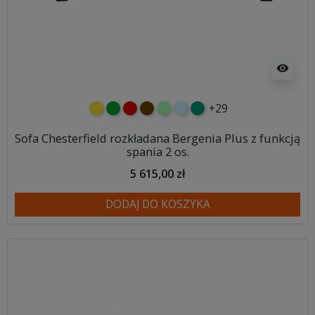
visibility
+29
żółty
zielony
czerwony
czekoladowy
miętowy
błękitny
turkusowy
Sofa Chesterfield rozkładana Bergenia Plus z funkcją
spania 2 os.
5 615,00 zł
DODAJ DO KOSZYKA