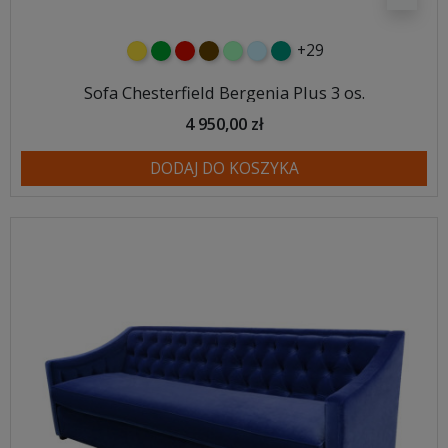
+29
żółty
zielony
czerwony
czekoladowy
miętowy
błękitny
turkusowy
Sofa Chesterfield Bergenia Plus 3 os.
4 950,00 zł
DODAJ DO KOSZYKA