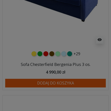
visibility
+29
żółty
zielony
czerwony
czekoladowy
miętowy
błękitny
turkusowy
Sofa Chesterfield Bergenia Plus 3 os.
4 990,00 zł
DODAJ DO KOSZYKA