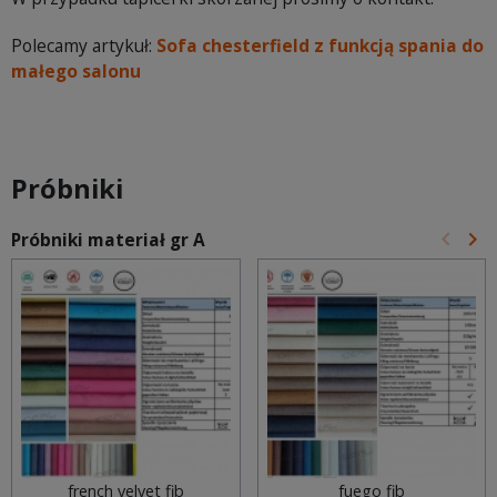
Polecamy artykuł:
Sofa chesterfield z funkcją spania do
małego salonu
Próbniki
keyboard_arrow_left
keyboard_arrow_right
Próbniki materiał gr A
Poprz
Na
french velvet fib
fuego fib