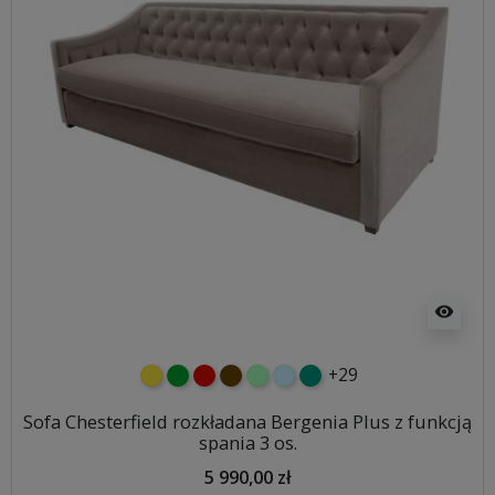
visibility
+29
żółty
zielony
czerwony
czekoladowy
miętowy
błękitny
turkusowy
Sofa Chesterfield rozkładana Bergenia Plus z funkcją
spania 3 os.
5 990,00 zł