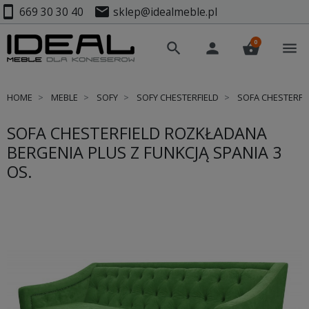
smartphone
mail
669 30 30 40
sklep@idealmeble.pl
0
search
person
shopping_basket
menu
HOME
MEBLE
SOFY
SOFY CHESTERFIELD
SOFA CHESTERFIE
SOFA CHESTERFIELD ROZKŁADANA
BERGENIA PLUS Z FUNKCJĄ SPANIA 3
OS.