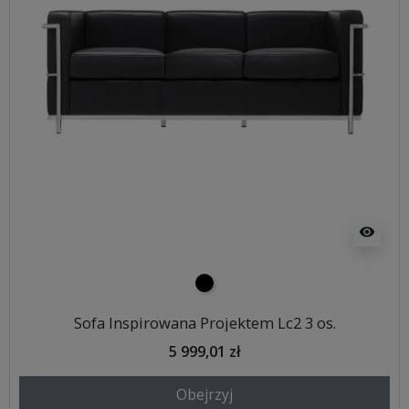
visibility
czarny
Sofa Inspirowana Projektem Lc2 3 os.
5 999,01 zł
Obejrzyj