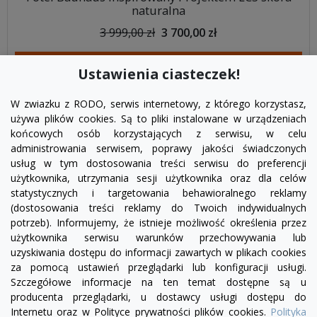
naturalna
3 999,00 zł
3 700,00 zł
DODAJ DO KOSZYKA
Ustawienia ciasteczek!
W zwiazku z RODO, serwis internetowy, z którego korzystasz,
używa plików cookies. Są to pliki instalowane w urządzeniach
końcowych osób korzystających z serwisu, w celu
administrowania serwisem, poprawy jakości świadczonych
usług w tym dostosowania treści serwisu do preferencji
użytkownika, utrzymania sesji użytkownika oraz dla celów
statystycznych i targetowania behawioralnego reklamy
(dostosowania treści reklamy do Twoich indywidualnych
potrzeb). Informujemy, że istnieje możliwość określenia przez
Facebook
YouTube
Pinterest
Inst
użytkownika serwisu warunków przechowywania lub
uzyskiwania dostępu do informacji zawartych w plikach cookies
za pomocą ustawień przeglądarki lub konfiguracji usługi.
PRODUKTY

Szczegółowe informacje na ten temat dostępne są u
producenta przeglądarki, u dostawcy usługi dostępu do
Internetu oraz w Polityce prywatności plików cookies.
Polityka
INFORMACJE
