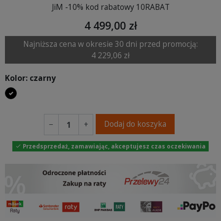
JiM -10% kod rabatowy 10RABAT
4 499,00 zł
Najniższa cena w okresie 30 dni przed promocją:
4 229,06 zł
Kolor: czarny
czarny
Dodaj do koszyka
−
+
Przedsprzedaż, zamawiając, akceptujesz czas oczekiwania
