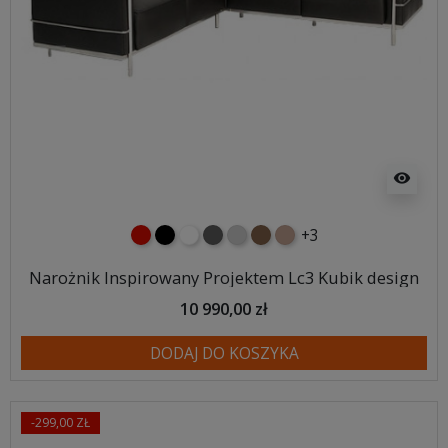
visibility
+3
czerwony
czarny
biały
ciemno szary
jasnoszary
brązowy
jasnobrązowy
Narożnik Inspirowany Projektem Lc3 Kubik design
10 990,00 zł
DODAJ DO KOSZYKA
-299,00 ZŁ