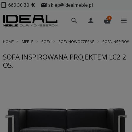
smartphone
mail
669 30 30 40
sklep@idealmeble.pl
0
search
person
shopping_basket
menu
HOME
MEBLE
SOFY
SOFY NOWOCZESNE
SOFA INSPIROWA
SOFA INSPIROWANA PROJEKTEM LC2 2
OS.