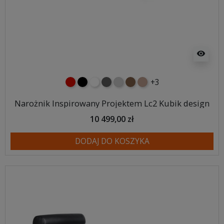
visibility
+3
czerwony
czarny
biały
ciemno szary
jasnoszary
brązowy
jasnobrązowy
Narożnik Inspirowany Projektem Lc2 Kubik design
10 499,00 zł
DODAJ DO KOSZYKA