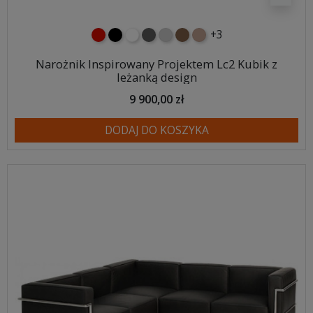
+3
czerwony
czarny
biały
ciemno szary
jasnoszary
brązowy
jasnobrązowy
Narożnik Inspirowany Projektem Lc2 Kubik z
leżanką design
9 900,00 zł
DODAJ DO KOSZYKA