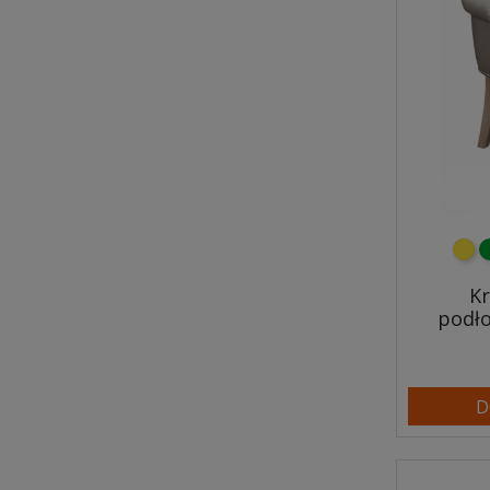
żółt
z
Kr
podł
D