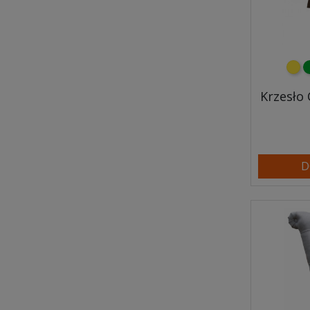
żółt
z
Krzesło 
D