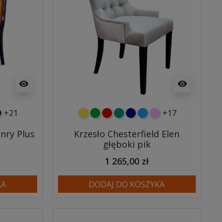
visibility
visibility
+21
+17
i
wy
arny
żółty
zielony
czerwony
turkusowy
granatowy
niebieski
różowy
enry Plus
Krzesło Chesterfield Elen
głęboki pik
1 265,00 zł
KA
DODAJ DO KOSZYKA