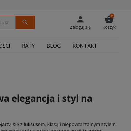
0
person
shopping_basket
search
Zaloguj się
Koszyk
ŚCI
RATY
BLOG
KONTAKT
a elegancja i styl na
jarzą się z luksusem, klasą i niepowtarzalnym stylem.