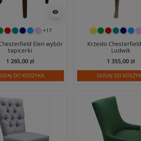
visibility
+17
y
ielony
czerwony
turkusowy
granatowy
niebieski
różowy
żółty
zielony
czerwony
turkusowy
granato
niebi
r
Chesterfield Elen wybór
Krzesło Chesterfield
tapicerki
Ludwik
1 265,00 zł
1 355,00 zł
ODAJ DO KOSZYKA
DODAJ DO KOSZY