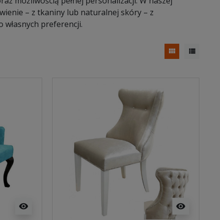
az możliwością pełnej personalizacji. W naszej
ienie – z tkaniny lub naturalnej skóry – z
 własnych preferencji.
view_module
view_list
visibility
visibility