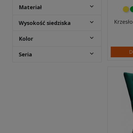

Materiał
żółt
z
Krzesło

Wysokość siedziska

Kolor
D

Seria