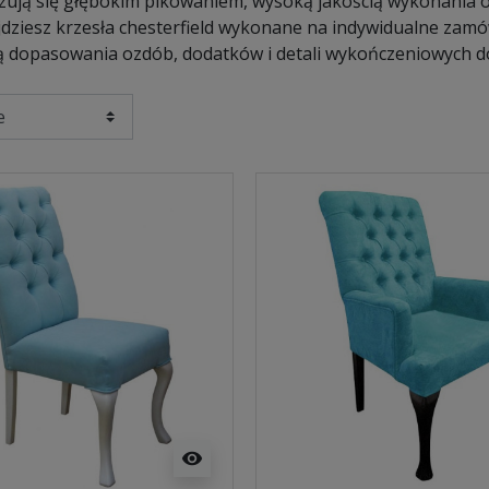
ują się głębokim pikowaniem, wysoką jakością wykonania or
jdziesz krzesła chesterfield wykonane na indywidualne zamów
ą dopasowania ozdób, dodatków i detali wykończeniowych do
visibility