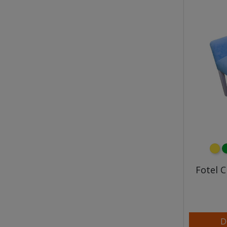
żółt
z
Fotel 
D