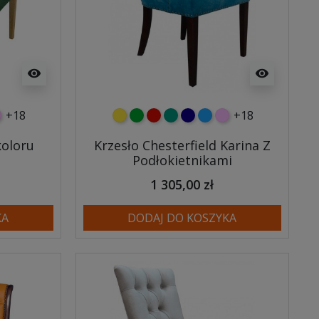
visibility
visibility
+18
+18
wy
eski
óżowy
żółty
zielony
czerwony
turkusowy
granatowy
niebieski
różowy
koloru
Krzesło Chesterfield Karina Z
Podłokietnikami
1 305,00 zł
KA
DODAJ DO KOSZYKA