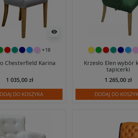
visibility
+18
y
ielony
czerwony
turkusowy
granatowy
niebieski
różowy
żółty
zielony
czerwony
turkusowy
granato
niebi
r
o Chesterfield Karina
Krzesło Elen wybór 
tapicerki
1 035,00 zł
1 265,00 zł
ODAJ DO KOSZYKA
DODAJ DO KOSZY