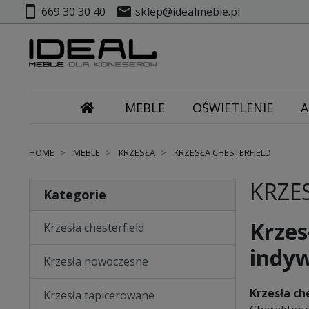
smartphone
mail
669 30 30 40
sklep@idealmeble.pl
MEBLE
OŚWIETLENIE
A
HOME
MEBLE
KRZESŁA
KRZESŁA CHESTERFIELD
KRZE
Kategorie
Krzes
Krzesła chesterfield
indy
Krzesła nowoczesne
Krzesła ch
Krzesła tapicerowane