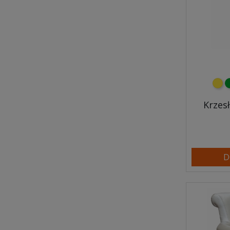
żółt
z
Krzesł
D