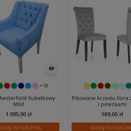
visibility
+18
y
ielony
czerwony
turkusowy
granatowy
niebieski
różowy
żółty
zielony
czerwony
czekoladow
miętowy
błęki
tu
Chesterfield Kubełkowy
Pikowane krzesło Kora 
Mild
i pinezkami
1 095,00 zł
589,00 zł
ODAJ DO KOSZYKA
DODAJ DO KOSZY