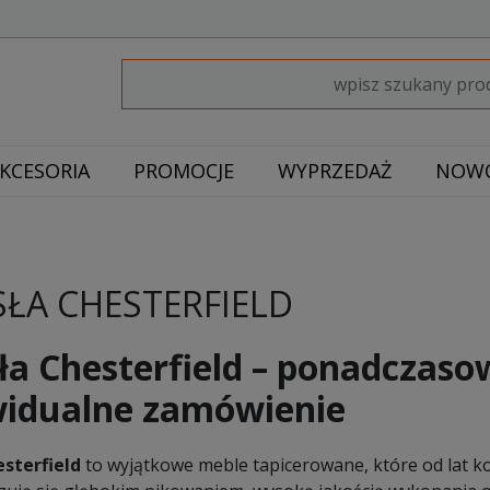
KCESORIA
PROMOCJE
WYPRZEDAŻ
NOWO
SŁA CHESTERFIELD
ła Chesterfield – ponadczasow
widualne zamówienie
esterfield
to wyjątkowe meble tapicerowane, które od lat ko