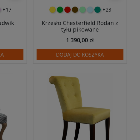
+17
+23
wy
eski
óżowy
żółty
zielony
czerwony
czekoladowy
miętowy
błękitny
turkusowy
Ludwik
Krzesło Chesterfield Rodan z
tyłu pikowane
1 390,00 zł
KA
DODAJ DO KOSZYKA