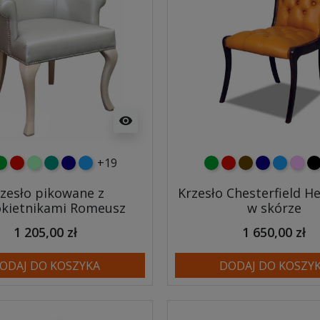
visibility
+19
y
ielony
czerwony
miętowy
turkusowy
granatowy
niebieski
zielony
czerwony
czekoladowy
granatowy
niebiesk
różo
cz
zesło pikowane z
Krzesło Chesterfield H
okietnikami Romeusz
w skórze
1 205,00 zł
1 650,00 zł
ODAJ DO KOSZYKA
DODAJ DO KOSZY