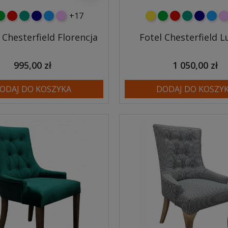
+17
y
ielony
czerwony
turkusowy
granatowy
niebieski
różowy
żółty
zielony
czerwony
turkusowy
granato
niebi
r
 Chesterfield Florencja
Fotel Chesterfield 
995,00 zł
1 050,00 zł
ODAJ DO KOSZYKA
DODAJ DO KOSZY