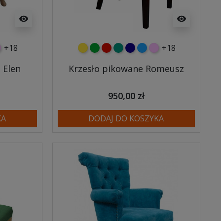
visibility
visibility
+18
+18
wy
eski
óżowy
żółty
zielony
czerwony
turkusowy
granatowy
niebieski
różowy
 Elen
Krzesło pikowane Romeusz
950,00 zł
KA
DODAJ DO KOSZYKA