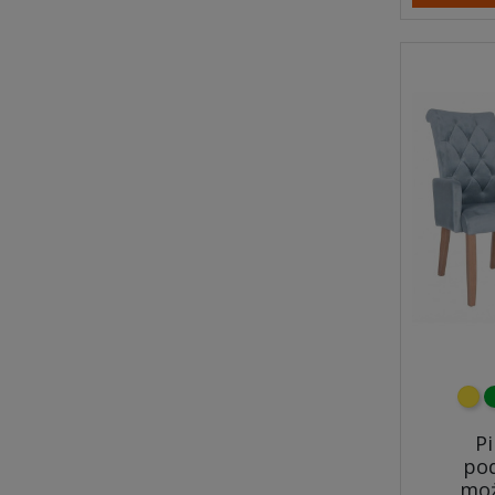
żółt
z
P
pod
moż