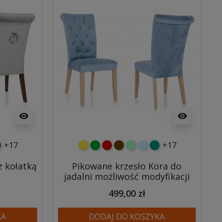
visibility
visibility
+17
+17
y
tny
rkusowy
żółty
zielony
czerwony
czekoladowy
miętowy
błękitny
turkusowy
z kołatką
Pikowane krzesło Kora do
jadalni możliwość modyfikacji
499,00 zł
KA
DODAJ DO KOSZYKA