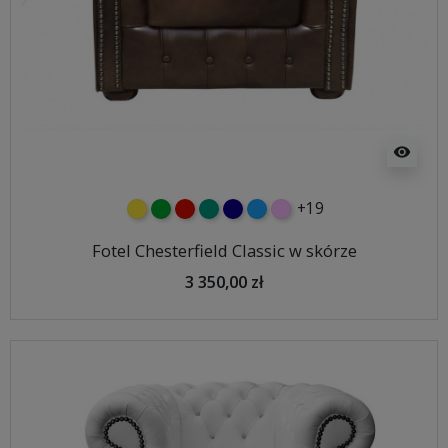
visibility
+19
żółty
zielony
czerwony
turkusowy
granatowy
niebieski
różowy
Fotel Chesterfield Classic w skórze
3 350,00 zł