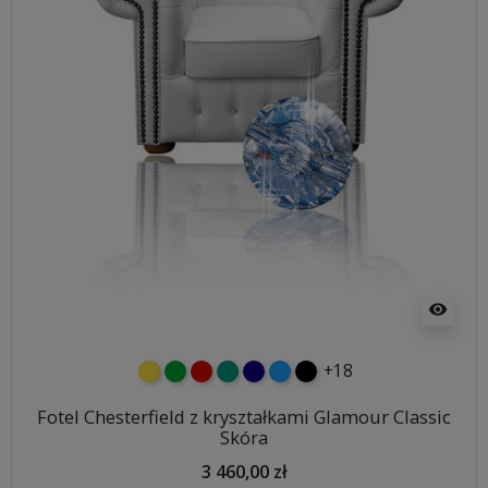
visibility
+18
żółty
zielony
czerwony
turkusowy
granatowy
niebieski
czarny
Fotel Chesterfield z kryształkami Glamour Classic
Skóra
3 460,00 zł