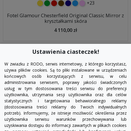
+23
żółty
zielony
czerwony
czekoladowy
granatowy
niebieski
różowy
Fotel Glamour Chesterfield Original Classic Mirror z
kryształkami skóra
4 110,00 zł
Ustawienia ciasteczek!
W zwiazku z RODO, serwis internetowy, z którego korzystasz,
używa plików cookies. Są to pliki instalowane w urządzeniach
końcowych osób korzystających z serwisu, w celu
administrowania serwisem, poprawy jakości świadczonych
usług w tym dostosowania treści serwisu do preferencji
użytkownika, utrzymania sesji użytkownika oraz dla celów
statystycznych i targetowania behawioralnego reklamy
(dostosowania treści reklamy do Twoich indywidualnych
potrzeb). Informujemy, że istnieje możliwość określenia przez
Facebook
YouTube
Pinterest
Inst
użytkownika serwisu warunków przechowywania lub
uzyskiwania dostępu do informacji zawartych w plikach cookies