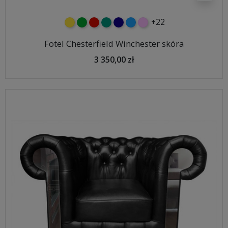
+22
żółty
zielony
czerwony
turkusowy
granatowy
niebieski
różowy
Fotel Chesterfield Winchester skóra
3 350,00 zł