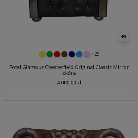
visibility
+23
żółty
zielony
czerwony
czekoladowy
granatowy
niebieski
różowy
Fotel Glamour Chesterfield Original Classic Mirror
skóra
4 000,00 zł