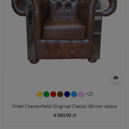
visibility
+23
żółty
zielony
czerwony
czekoladowy
granatowy
niebieski
różowy
Fotel Chesterfield Original Classic Mirror skóra
4 000,00 zł