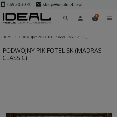
smartphone
mail
669 30 30 40
sklep@idealmeble.pl
0
search
person
shopping_basket
menu
HOME
PODWÓJNY PIK FOTEL SK (MADRAS CLASSIC)
PODWÓJNY PIK FOTEL SK (MADRAS
CLASSIC)