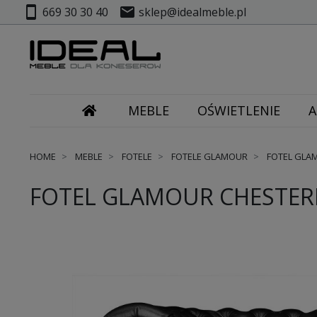
smartphone
mail
669 30 30 40
sklep@idealmeble.pl
MEBLE
OŚWIETLENIE
A
HOME
MEBLE
FOTELE
FOTELE GLAMOUR
FOTEL GLAM
FOTEL GLAMOUR CHESTERF