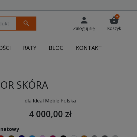
0
person
shopping_basket
search
Zaloguj się
Koszyk
ŚCI
RATY
BLOG
KONTAKT
ROR SKÓRA
dla Ideal Meble Polska
4 000,00 zł
ranatowy