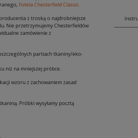
eranego,
Fotela Chesterfield Classic.
 producenta z troską o najdrobniejsze
Instr
lu. Nie przetrzymujemy Chesterfieldów
widualne zamówienie z
poszczególnych partiach tkaniny/eko-
u niż na mniejszej próbce.
ikacji wzoru z zachowaniem zasad
tkaniną. Próbki wysyłamy pocztą