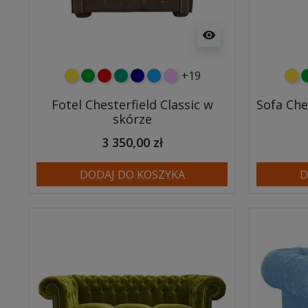
visibility
+19
żółty
zielony
czerwony
turkusowy
granatowy
niebieski
różowy
żółt
z
Fotel Chesterfield Classic w
Sofa Che
skórze
3 350,00 zł
DODAJ DO KOSZYKA
D