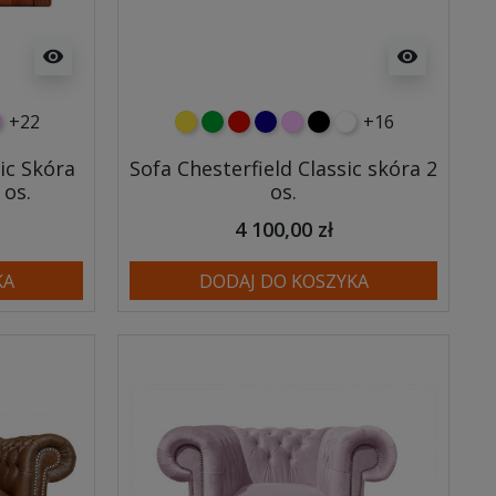
visibility
visibility
+22
+16
wy
eski
óżowy
żółty
zielony
czerwony
granatowy
różowy
czarny
biały
ic Skóra
Sofa Chesterfield Classic skóra 2
 os.
os.
4 100,00 zł
KA
DODAJ DO KOSZYKA