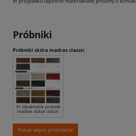
W przypadku tapicerki materiałowej prosimy o kontak
Próbniki
Próbniki skóra madras classic
01 idealmeble probnik
madras dubai classic
Pokaż więcej próbników