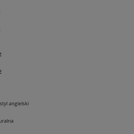
ć
ć
ć
ć
styl angielski
uralna