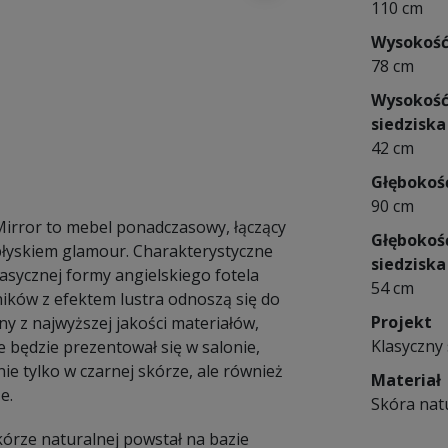
110 cm
Wysokoś
78 cm
Wysokoś
siedziska
42 cm
Głębokoś
90 cm
 Mirror to mebel ponadczasowy, łączący
Głębokoś
z błyskiem glamour. Charakterystyczne
siedziska
asycznej formy angielskiego fotela
54 cm
tników z efektem lustra odnoszą się do
Projekt
ny z najwyższej jakości materiałów,
Klasyczny 
e będzie prezentował się w salonie,
ie tylko w czarnej skórze, ale również
Materiał
e.
Skóra nat
skórze naturalnej powstał na bazie