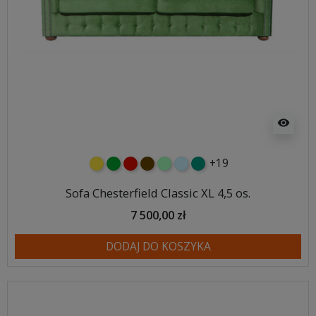
visibility
+19
żółty
zielony
czerwony
czekoladowy
miętowy
błękitny
turkusowy
Sofa Chesterfield Classic XL 4,5 os.
7 500,00 zł
DODAJ DO KOSZYKA