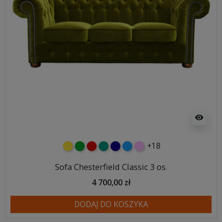
visibility
+18
żółty
zielony
czerwony
turkusowy
granatowy
niebieski
różowy
Sofa Chesterfield Classic 3 os.
4 700,00 zł
DODAJ DO KOSZYKA