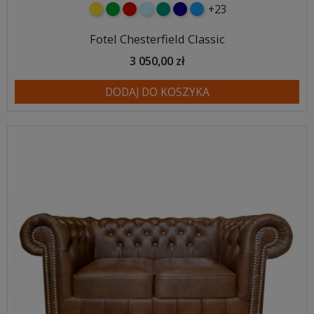
+23
żółty
zielony
czerwony
błękitny
turkusowy
granatowy
niebieski
Fotel Chesterfield Classic
3 050,00 zł
DODAJ DO KOSZYKA