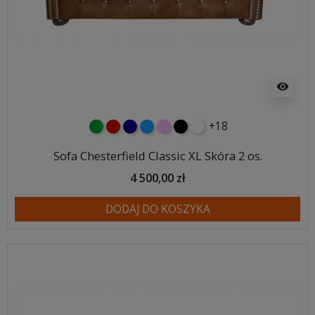
visibility
+18
zielony
czerwony
granatowy
niebieski
różowy
czarny
biały
Sofa Chesterfield Classic XL Skóra 2 os.
4 500,00 zł
DODAJ DO KOSZYKA