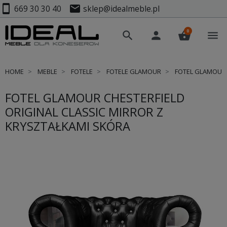
smartphone
mail
669 30 30 40
sklep@idealmeble.pl
0
search
person
shopping_basket
menu
HOME
MEBLE
FOTELE
FOTELE GLAMOUR
FOTEL GLAMOUR 
FOTEL GLAMOUR CHESTERFIELD
ORIGINAL CLASSIC MIRROR Z
KRYSZTAŁKAMI SKÓRA