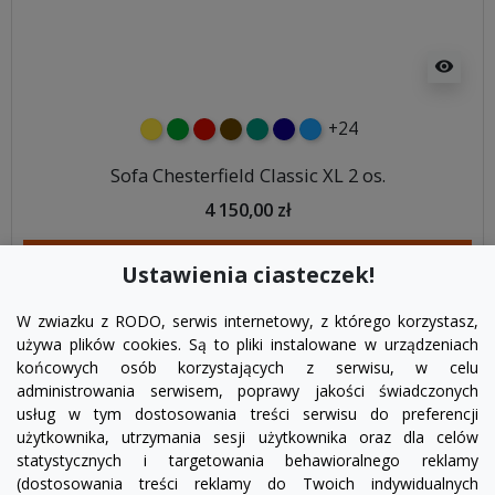
visibility
+24
żółty
zielony
czerwony
czekoladowy
turkusowy
granatowy
niebieski
Sofa Chesterfield Classic XL 2 os.
4 150,00 zł
DODAJ DO KOSZYKA
Ustawienia ciasteczek!
W zwiazku z RODO, serwis internetowy, z którego korzystasz,
używa plików cookies. Są to pliki instalowane w urządzeniach
końcowych osób korzystających z serwisu, w celu
administrowania serwisem, poprawy jakości świadczonych
usług w tym dostosowania treści serwisu do preferencji
użytkownika, utrzymania sesji użytkownika oraz dla celów
statystycznych i targetowania behawioralnego reklamy
(dostosowania treści reklamy do Twoich indywidualnych