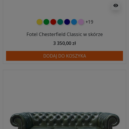
visibility
+19
żółty
zielony
czerwony
turkusowy
granatowy
niebieski
różowy
Fotel Chesterfield Classic w skórze
3 350,00 zł
DODAJ DO KOSZYKA