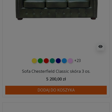
visibility
+23
żółty
zielony
czerwony
turkusowy
granatowy
niebieski
różowy
Sofa Chesterfield Classic skóra 3 os.
5 200,00 zł
DODAJ DO KOSZYKA