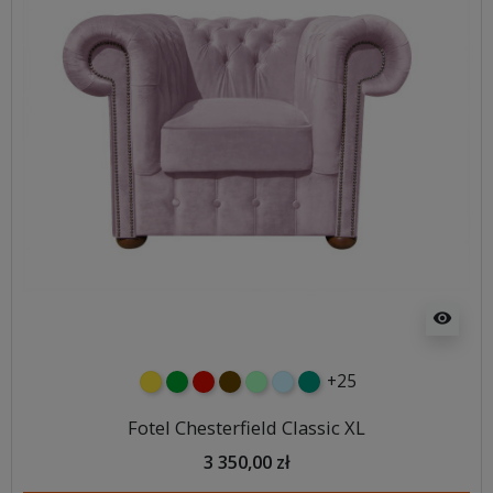
visibility
+25
żółty
zielony
czerwony
czekoladowy
miętowy
błękitny
turkusowy
Fotel Chesterfield Classic XL
3 350,00 zł