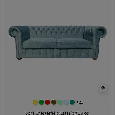
visibility
+22
żółty
zielony
czerwony
czekoladowy
miętowy
błękitny
turkusowy
Sofa Chesterfield Classic XL 3 os.