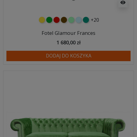
visibility
+20
żółty
zielony
czerwony
czekoladowy
miętowy
błękitny
turkusowy
Fotel Glamour Frances
1 680,00 zł
DODAJ DO KOSZYKA