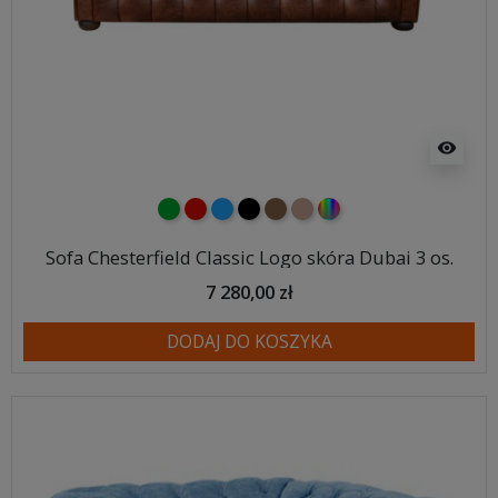
visibility
zielony
czerwony
niebieski
czarny
brązowy
jasnobrązowy
wybór koloru
Sofa Chesterfield Classic Logo skóra Dubai 3 os.
7 280,00 zł
DODAJ DO KOSZYKA