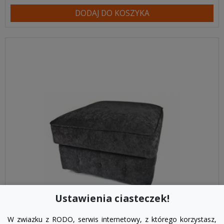
DODAJ DO KOSZYKA
Ustawienia ciasteczek!
W zwiazku z RODO, serwis internetowy, z którego korzystasz,