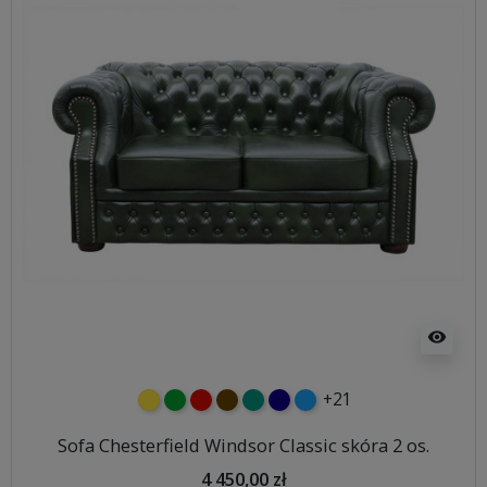
visibility
+21
żółty
zielony
czerwony
czekoladowy
turkusowy
granatowy
niebieski
Sofa Chesterfield Windsor Classic skóra 2 os.
4 450,00 zł