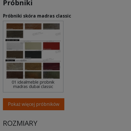
Próbniki
Próbniki skóra madras classic
01 idealmeble probnik
madras dubai classic
Pokaż więcej próbników
ROZMIARY