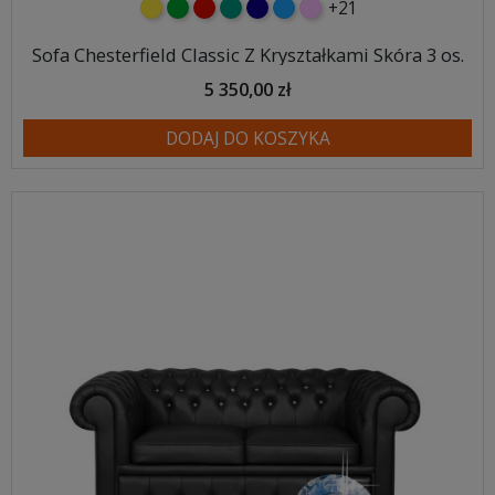
+21
żółty
zielony
czerwony
turkusowy
granatowy
niebieski
różowy
Sofa Chesterfield Classic Z Kryształkami Skóra 3 os.
5 350,00 zł
DODAJ DO KOSZYKA