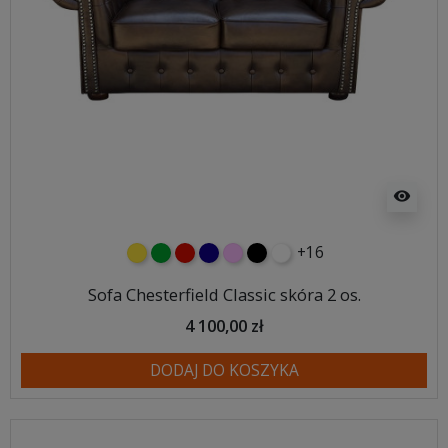
visibility
+16
żółty
zielony
czerwony
granatowy
różowy
czarny
biały
Sofa Chesterfield Classic skóra 2 os.
4 100,00 zł
DODAJ DO KOSZYKA