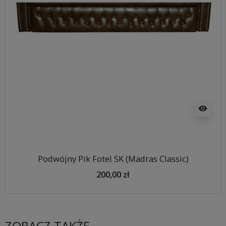
visibility
Podwójny Pik Fotel SK (Madras Classic)
200,00 zł
ZOBACZ TAKŻE