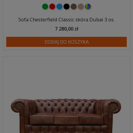
zielony
czerwony
niebieski
czarny
brązowy
jasnobrązowy
wybór koloru
Sofa Chesterfield Classic skóra Dubai 3 os.
7 280,00 zł
DODAJ DO KOSZYKA