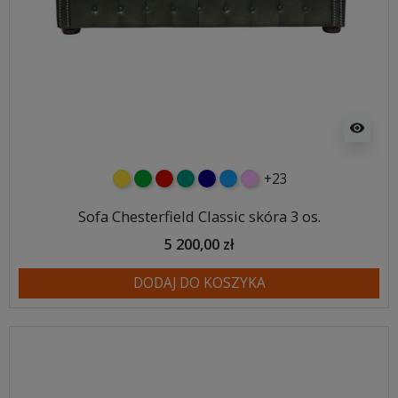
visibility
+23
żółty
zielony
czerwony
turkusowy
granatowy
niebieski
różowy
Sofa Chesterfield Classic skóra 3 os.
5 200,00 zł
DODAJ DO KOSZYKA