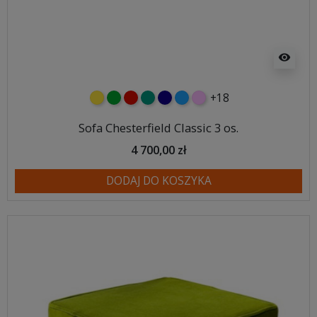
visibility
+18
żółty
zielony
czerwony
turkusowy
granatowy
niebieski
różowy
Sofa Chesterfield Classic 3 os.
4 700,00 zł
DODAJ DO KOSZYKA