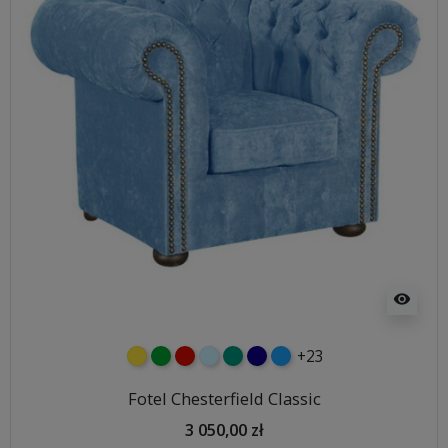
visibility
+23
żółty
zielony
czerwony
błękitny
turkusowy
granatowy
niebieski
Fotel Chesterfield Classic
3 050,00 zł