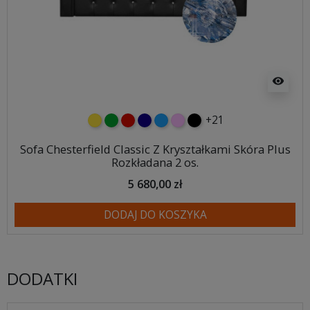
visibility
+21
żółty
zielony
czerwony
granatowy
niebieski
różowy
czarny
Sofa Chesterfield Classic Z Kryształkami Skóra Plus
Rozkładana 2 os.
5 680,00 zł
DODAJ DO KOSZYKA
DODATKI