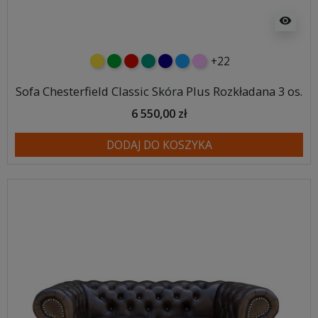
visibility
+22
żółty
zielony
czerwony
turkusowy
granatowy
niebieski
różowy
Sofa Chesterfield Classic Skóra Plus Rozkładana 3 os.
6 550,00 zł
DODAJ DO KOSZYKA