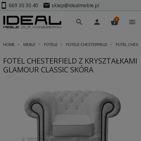
smartphone
mail
669 30 30 40
sklep@idealmeble.pl
0
search
person
shopping_basket
menu
HOME
MEBLE
FOTELE
FOTELE CHESTERFIELD
FOTEL CHEST
FOTEL CHESTERFIELD Z KRYSZTAŁKAMI
GLAMOUR CLASSIC SKÓRA