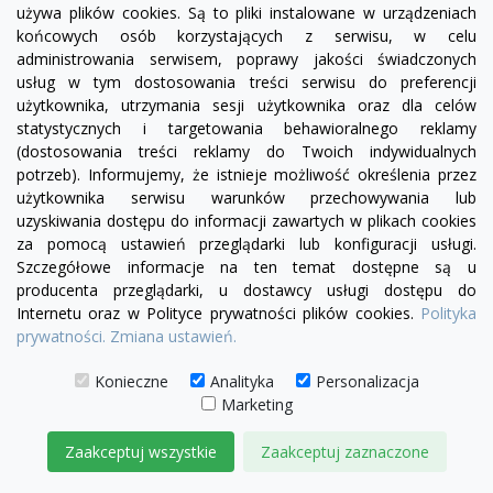
używa plików cookies. Są to pliki instalowane w urządzeniach
visibility
końcowych osób korzystających z serwisu, w celu
administrowania serwisem, poprawy jakości świadczonych
+22
usług w tym dostosowania treści serwisu do preferencji
żółty
zielony
czerwony
czekoladowy
miętowy
błękitny
turkusowy
użytkownika, utrzymania sesji użytkownika oraz dla celów
Pufa Chesterfield Classic
statystycznych i targetowania behawioralnego reklamy
(dostosowania treści reklamy do Twoich indywidualnych
1 250,00 zł
potrzeb). Informujemy, że istnieje możliwość określenia przez
użytkownika serwisu warunków przechowywania lub
DODAJ DO KOSZYKA
uzyskiwania dostępu do informacji zawartych w plikach cookies
za pomocą ustawień przeglądarki lub konfiguracji usługi.
Szczegółowe informacje na ten temat dostępne są u
producenta przeglądarki, u dostawcy usługi dostępu do
Internetu oraz w Polityce prywatności plików cookies.
Polityka
prywatności.
Zmiana ustawień.
Konieczne
Analityka
Personalizacja
Marketing
Zaakceptuj wszystkie
Zaakceptuj zaznaczone