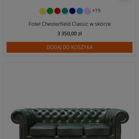
+19
żółty
zielony
czerwony
turkusowy
granatowy
niebieski
różowy
Fotel Chesterfield Classic w skórze
3 350,00 zł
DODAJ DO KOSZYKA