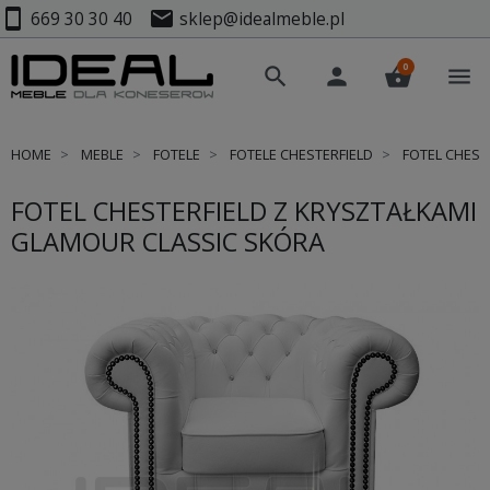
smartphone
mail
669 30 30 40
sklep@idealmeble.pl
0
search
person
shopping_basket
menu
HOME
MEBLE
FOTELE
FOTELE CHESTERFIELD
FOTEL CHEST
FOTEL CHESTERFIELD Z KRYSZTAŁKAMI
GLAMOUR CLASSIC SKÓRA