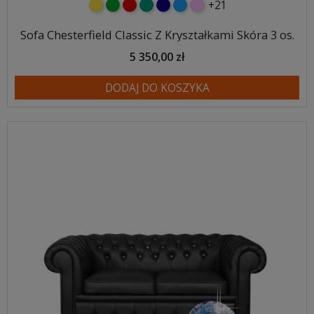
+21
żółty
zielony
czerwony
turkusowy
granatowy
niebieski
różowy
Sofa Chesterfield Classic Z Kryształkami Skóra 3 os.
5 350,00 zł
DODAJ DO KOSZYKA