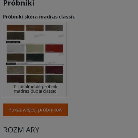
Próbniki
Próbniki skóra madras classic
01 idealmeble probnik
madras dubai classic
Pokaż więcej próbników
ROZMIARY