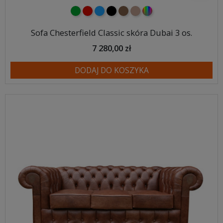
zielony
czerwony
niebieski
czarny
brązowy
jasnobrązowy
wybór koloru
Sofa Chesterfield Classic skóra Dubai 3 os.
7 280,00 zł
DODAJ DO KOSZYKA