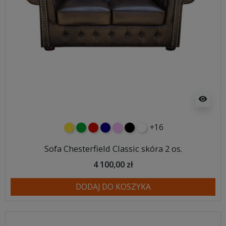
visibility
+16
żółty
zielony
czerwony
granatowy
różowy
czarny
biały
Sofa Chesterfield Classic skóra 2 os.
4 100,00 zł
DODAJ DO KOSZYKA