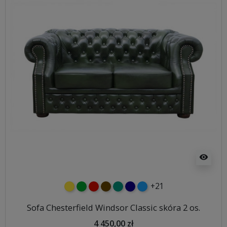
visibility
+21
żółty
zielony
czerwony
czekoladowy
turkusowy
granatowy
niebieski
Sofa Chesterfield Windsor Classic skóra 2 os.
4 450,00 zł