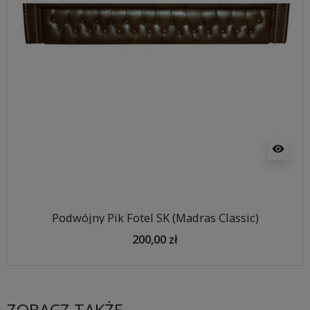
visibility
Podwójny Pik Fotel SK (Madras Classic)
200,00 zł
ZOBACZ TAKŻE