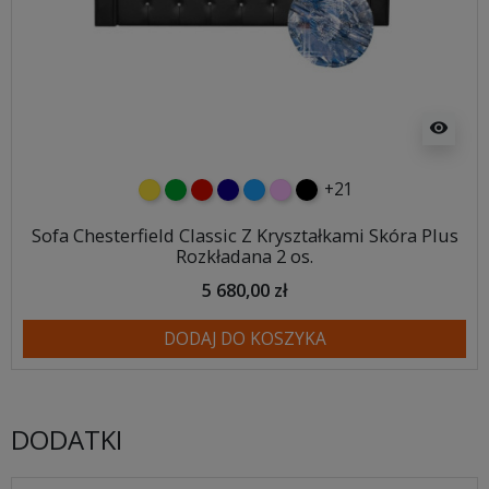
visibility
+21
żółty
zielony
czerwony
granatowy
niebieski
różowy
czarny
Sofa Chesterfield Classic Z Kryształkami Skóra Plus
Rozkładana 2 os.
5 680,00 zł
DODAJ DO KOSZYKA
DODATKI