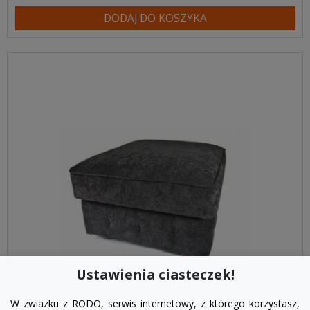
DODAJ DO KOSZYKA
Ustawienia ciasteczek!
W zwiazku z RODO, serwis internetowy, z którego korzystasz,