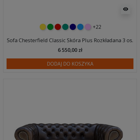
visibility
+22
żółty
zielony
czerwony
turkusowy
granatowy
niebieski
różowy
Sofa Chesterfield Classic Skóra Plus Rozkładana 3 os.
6 550,00 zł
DODAJ DO KOSZYKA