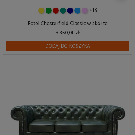
+19
żółty
zielony
czerwony
turkusowy
granatowy
niebieski
różowy
Fotel Chesterfield Classic w skórze
3 350,00 zł
DODAJ DO KOSZYKA