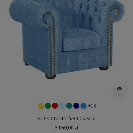
visibility
+23
żółty
zielony
czerwony
błękitny
turkusowy
granatowy
niebieski
Fotel Chesterfield Classic
3 050,00 zł