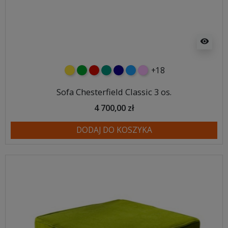
visibility
+18
żółty
zielony
czerwony
turkusowy
granatowy
niebieski
różowy
Sofa Chesterfield Classic 3 os.
4 700,00 zł
DODAJ DO KOSZYKA