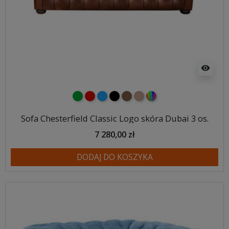
visibility
zielony
czerwony
niebieski
czarny
brązowy
jasnobrązowy
wybór koloru
Sofa Chesterfield Classic Logo skóra Dubai 3 os.
7 280,00 zł
DODAJ DO KOSZYKA