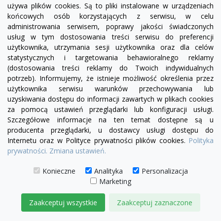
używa plików cookies. Są to pliki instalowane w urządzeniach
visibility
końcowych osób korzystających z serwisu, w celu
administrowania serwisem, poprawy jakości świadczonych
+22
usług w tym dostosowania treści serwisu do preferencji
żółty
zielony
czerwony
czekoladowy
miętowy
błękitny
turkusowy
użytkownika, utrzymania sesji użytkownika oraz dla celów
Pufa Chesterfield Classic
statystycznych i targetowania behawioralnego reklamy
(dostosowania treści reklamy do Twoich indywidualnych
1 250,00 zł
potrzeb). Informujemy, że istnieje możliwość określenia przez
użytkownika serwisu warunków przechowywania lub
DODAJ DO KOSZYKA
uzyskiwania dostępu do informacji zawartych w plikach cookies
za pomocą ustawień przeglądarki lub konfiguracji usługi.
Szczegółowe informacje na ten temat dostępne są u
producenta przeglądarki, u dostawcy usługi dostępu do
Internetu oraz w Polityce prywatności plików cookies.
Polityka
prywatności.
Zmiana ustawień.
Konieczne
Analityka
Personalizacja
Marketing
Zaakceptuj wszystkie
Zaakceptuj zaznaczone