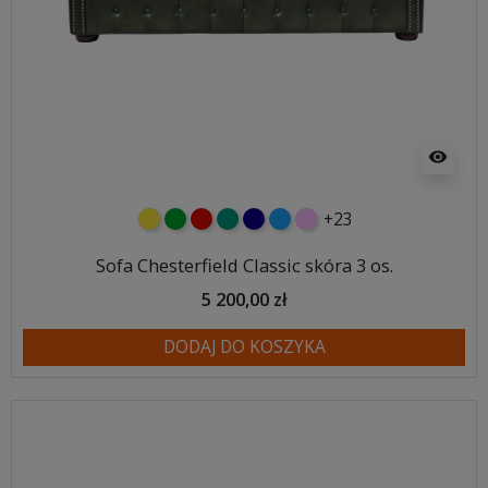
visibility
+23
żółty
zielony
czerwony
turkusowy
granatowy
niebieski
różowy
Sofa Chesterfield Classic skóra 3 os.
5 200,00 zł
DODAJ DO KOSZYKA