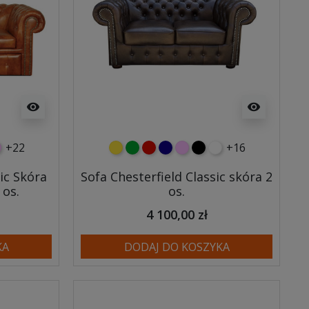
visibility
visibility
+22
+16
wy
eski
óżowy
żółty
zielony
czerwony
granatowy
różowy
czarny
biały
ic Skóra
Sofa Chesterfield Classic skóra 2
 os.
os.
4 100,00 zł
KA
DODAJ DO KOSZYKA