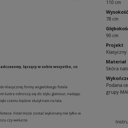
110 cm
Wysokoś
78 cm
Głębokoś
90 cm
Projekt
Klasyczny 
Materiał
onadczasowy, łączący w sobie wszystko, co
Skóra nat
Wykończ
Podana ce
do klasycznej formy angielskiego fotela
grupy MA
tem lustra odnoszą się do stylu glamour, nadając
ięki czemu będzie służył nam na lata.
liotece. Fotel może zostać wykonany nie tylko w
uszu czy welurze.
Instr