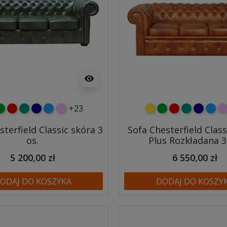
visibility
+23
y
ielony
czerwony
turkusowy
granatowy
niebieski
różowy
żółty
zielony
czerwony
turkusowy
granato
niebi
r
sterfield Classic skóra 3
Sofa Chesterfield Class
os.
Plus Rozkładana 3
5 200,00 zł
6 550,00 zł
ODAJ DO KOSZYKA
DODAJ DO KOSZY