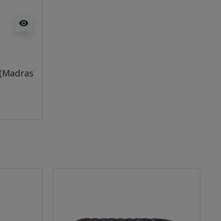
visibility
 (Madras