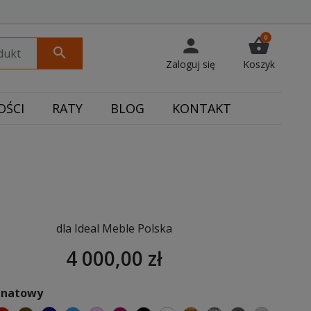
0
person
shopping_basket
search
Zaloguj się
Koszyk
ŚCI
RATY
BLOG
KONTAKT
dla Ideal Meble Polska
4 000,00 zł
ranatowy