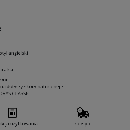
ć
ć
styl angielski
uralna
enie
na dotyczy skóry naturalnej z
DRAS CLASSIC
ukcja użytkowania
Transport