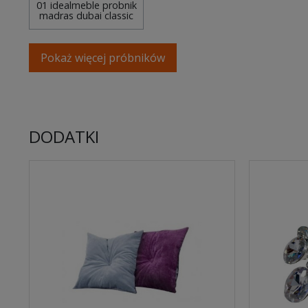
01 idealmeble probnik
madras dubai classic
Pokaż więcej próbników
DODATKI