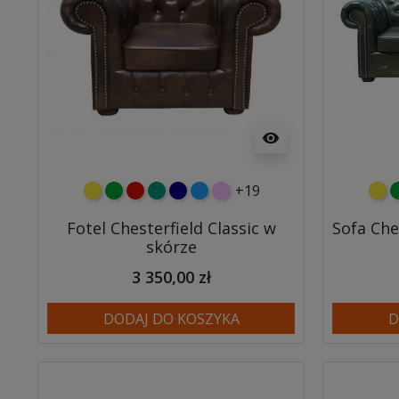
visibility
+19
żółty
zielony
czerwony
turkusowy
granatowy
niebieski
różowy
żółt
z
Fotel Chesterfield Classic w
Sofa Che
skórze
3 350,00 zł
DODAJ DO KOSZYKA
D