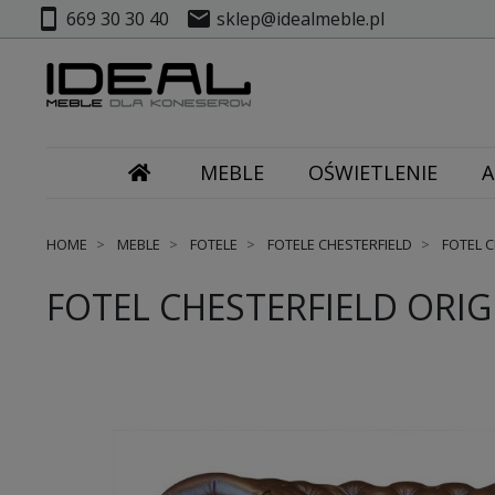
smartphone
mail
669 30 30 40
sklep@idealmeble.pl
MEBLE
OŚWIETLENIE
A
HOME
MEBLE
FOTELE
FOTELE CHESTERFIELD
FOTEL C
FOTEL CHESTERFIELD ORIG