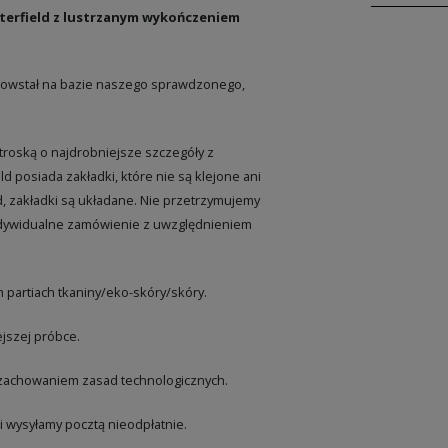
esterfield z lustrzanym wykończeniem
powstał na bazie naszego sprawdzonego,
 troską o najdrobniejsze szczegóły z
d posiada zakładki, które nie są klejone ani
d, zakładki są układane. Nie przetrzymujemy
ndywidualne zamówienie z uwzględnieniem
 partiach tkaniny/eko-skóry/skóry.
jszej próbce.
z zachowaniem zasad technologicznych.
i wysyłamy pocztą nieodpłatnie.