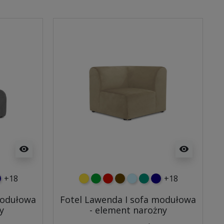
visibility
visibility
+18
+18
y
usowy
anatowy
żółty
zielony
czerwony
czekoladowy
błękitny
turkusowy
granatowy
modułowa
Fotel Lawenda I sofa modułowa
y
- element narożny