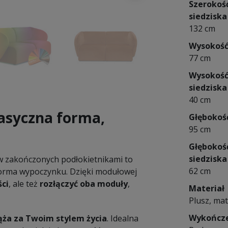
Szerokoś
siedziska
132 cm
Wysokoś
77 cm
Wysokoś
siedziska
40 cm
asyczna forma,
Głębokoś
95 cm
Głębokoś
siedziska
 zakończonych podłokietnikami to
62 cm
forma wypoczynku. Dzięki modułowej
ści
, ale też
rozłączyć oba moduły
,
Materiał
Plusz, mat
Wykończ
ża za Twoim stylem życia
. Idealna