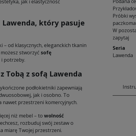
Podana cen
stetyka, jak i elastyczność
Przykłado
Próbki wy
 Lawenda, który pasuje
paczkomat
W pozosta
zapytaj
i – od klasycznych, eleganckich tkanin
Seria
u możesz stworzyć
sofę
Lawenda
 i potrzeby.
 z Tobą z sofą Lawenda
Instr
e wykończone podłokietniki zapewniają
dwuosobowej, jak i osobno. To
a nawet przestrzeni komercyjnych.
ęcej niż mebel – to
wolność
 zechcesz, rozbuduj swój zestaw o
a miarę Twojej przestrzeni.