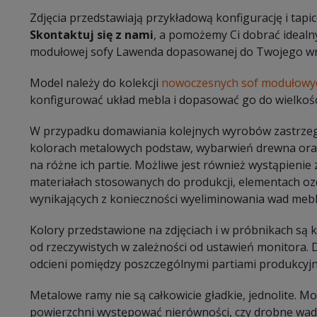
Zdjęcia przedstawiają przykładową konfigurację i tapic
Skontaktuj się z nami
, a pomożemy Ci dobrać idealn
modułowej sofy Lawenda dopasowanej do Twojego wn
Model należy do kolekcji
nowoczesnych sof modułowy
konfigurować układ mebla i dopasować go do wielkośc
W przypadku domawiania kolejnych wyrobów zastrzeg
kolorach metalowych podstaw, wybarwień drewna oraz
na różne ich partie. Możliwe jest również wystąpieni
materiałach stosowanych do produkcji, elementach oz
wynikających z konieczności wyeliminowania wad mebl
Kolory przedstawione na zdjęciach i w próbnikach są
od rzeczywistych w zależności od ustawień monitora.
odcieni pomiędzy poszczególnymi partiami produkcyj
Metalowe ramy nie są całkowicie gładkie, jednolite. 
powierzchni występować nierówności, czy drobne wady