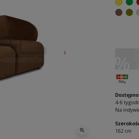
żółty
zi
brązo
ol
keyboard_arrow_right
Następny
Dostępno
4-6 tygodn
Na indywi
Szerokoś
zoom_in
162 cm