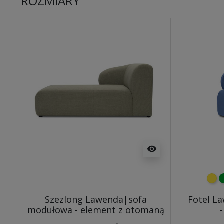
ROZMIARY
visibility
żółt
z
Szezlong Lawenda|sofa
Fotel L
modułowa - element z otomaną