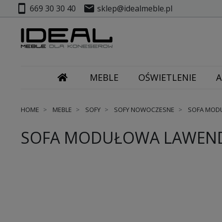
smartphone
mail
669 30 30 40
sklep@idealmeble.pl
MEBLE
OŚWIETLENIE
A
HOME
MEBLE
SOFY
SOFY NOWOCZESNE
SOFA MODU
SOFA MODUŁOWA LAWEND