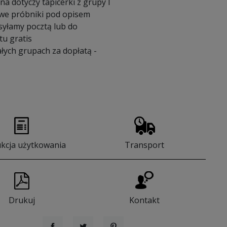
a dotyczy tapicerki z grupy I
we próbniki pod opisem
syłamy pocztą lub do
u gratis
łych grupach za dopłatą -
ukcja użytkowania
Transport
Drukuj
Kontakt