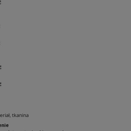
ć
ć
ć
ć
ć
eriał, tkanina
enie