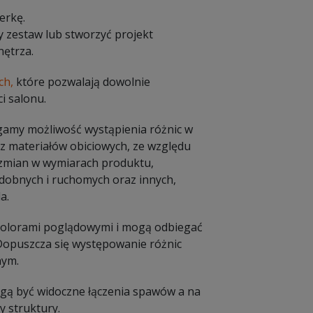
erkę.
y zestaw lub stworzyć projekt
ętrza.
ch,
które pozwalają dowolnie
i salonu.
amy możliwość wystąpienia różnic w
 materiałów obiciowych, ze względu
e zmian w wymiarach produktu,
dobnych i ruchomych oraz innych,
a.
 kolorami poglądowymi i mogą odbiegać
 Dopuszcza się występowanie różnic
nym.
Mogą być widoczne łączenia spawów a na
 struktury.