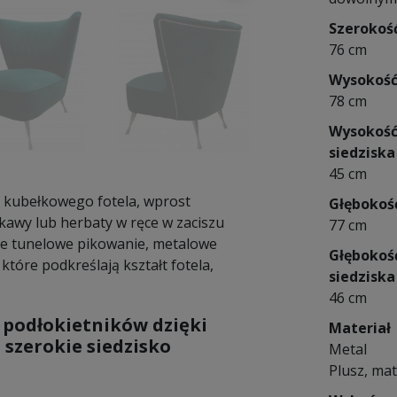
Szerokoś
76 cm
Wysokoś
78 cm
Wysokoś
siedziska
45 cm
o kubełkowego fotela, wprost
Głębokoś
awy lub herbaty w ręce w zaciszu
77 cm
ce tunelowe pikowanie, metalowe
Głębokoś
które podkreślają kształt fotela,
siedziska
46 cm
 podłokietników dzięki
Materiał
 szerokie siedzisko
Metal
Plusz, mat