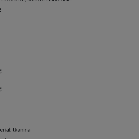
ć
ć
ć
ć
ć
eriał, tkanina