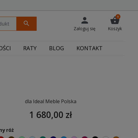
0
person
shopping_basket
search
Zaloguj się
Koszyk
ŚCI
RATY
BLOG
KONTAKT
dla Ideal Meble Polska
1 680,00 zł
ny róż