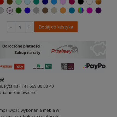
elony
czerwony
czekoladowy
miętowy
błękitny
turkusowy
granatowy
niebieski
różowy
malinowy
czarny
biały
złoty
y
emno szary
jasnoszary
jasny róż
butelkowa zieleń
ciemno niebieski
szary
brązowy
beżowy
pomarańczowy
morski
wybór koloru
fuksja
fioleto
Dodaj do koszyka
−
+
ść
i. Pytania? Tel. 669 30 30 40
dualne zamówienie.
 możliwość wykonania mebla w
ozmiarze, kolorze i materiale.