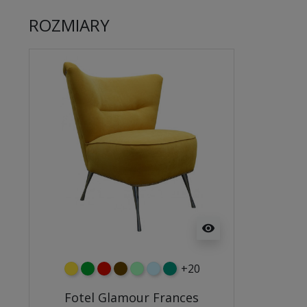
ROZMIARY
visibility
+20
żółty
zielony
czerwony
czekoladowy
miętowy
błękitny
turkusowy
Fotel Glamour Frances