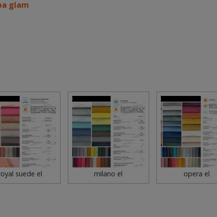
pa glam
royal suede el
milano el
opera el