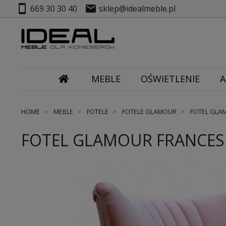
smartphone
mail
669 30 30 40
sklep@idealmeble.pl
MEBLE
OŚWIETLENIE
A
HOME
MEBLE
FOTELE
FOTELE GLAMOUR
FOTEL GLA
FOTEL GLAMOUR FRANCES