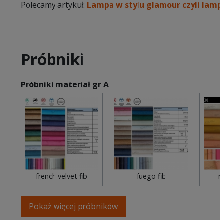
Polecamy artykuł:
Lampa w stylu glamour czyli lam
Próbniki
Próbniki materiał gr A
french velvet fib
fuego fib
Pokaż więcej próbników