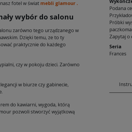
Wykończ
nasz fotel w świat
mebli glamour .
Podana cen
nały wybór do salonu
Przykłado
Próbki wy
paczkomat
salonu zarówno tego urządzanego w
Zapytaj o
awskim. Dzięki temu, ze to ty
asować praktycznie do każdego
Seria
Frances
pialni, czy w pokoju dzieci. Zarówno
Instr
legancji w biurze czy gabinecie,
e.
em do kawiarni, wygoda, którą
lamour pozwoli stworzyć wyjątkową