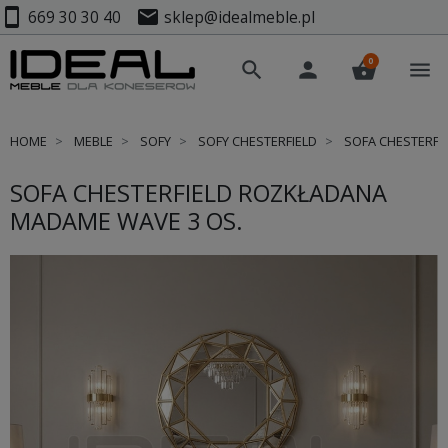
smartphone
mail
669 30 30 40
sklep@idealmeble.pl
0
search
person
shopping_basket
menu
HOME
MEBLE
SOFY
SOFY CHESTERFIELD
SOFA CHESTERFI
SOFA CHESTERFIELD ROZKŁADANA
MADAME WAVE 3 OS.