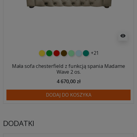
visibility
+21
żółty
zielony
czerwony
czekoladowy
miętowy
błękitny
turkusowy
Mała sofa chesterfield z funkcją spania Madame
Wave 2 os.
4 670,00 zł
DODAJ DO KOSZYKA
DODATKI