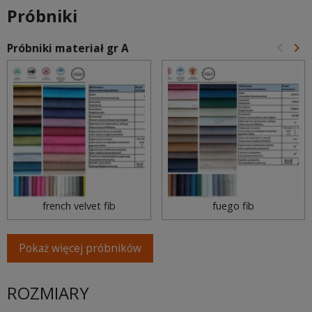
Próbniki
keyboard_arrow_left
keyboard_arrow_right
Próbniki materiał gr A
Poprz
Na
french velvet fib
fuego fib
Pokaż więcej próbników
ROZMIARY