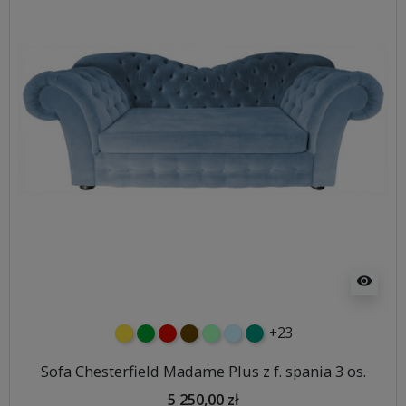
visibility
+23
żółty
zielony
czerwony
czekoladowy
miętowy
błękitny
turkusowy
Sofa Chesterfield Madame Plus z f. spania 3 os.
5 250,00 zł