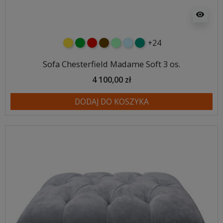
visibility
+24
żółty
zielony
czerwony
czekoladowy
miętowy
błękitny
turkusowy
Sofa Chesterfield Madame Soft 3 os.
4 100,00 zł
DODAJ DO KOSZYKA