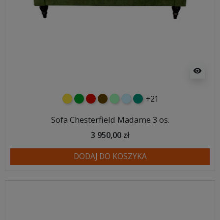
visibility
+21
żółty
zielony
czerwony
czekoladowy
miętowy
błękitny
turkusowy
Sofa Chesterfield Madame 3 os.
3 950,00 zł
DODAJ DO KOSZYKA