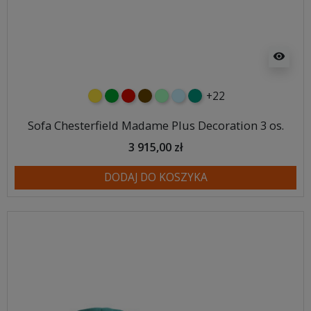
visibility
+22
żółty
zielony
czerwony
czekoladowy
miętowy
błękitny
turkusowy
Sofa Chesterfield Madame Plus Decoration 3 os.
3 915,00 zł
DODAJ DO KOSZYKA