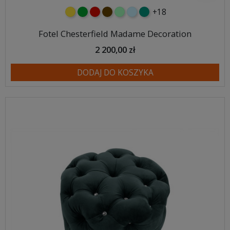
+18
żółty
zielony
czerwony
czekoladowy
miętowy
błękitny
turkusowy
Fotel Chesterfield Madame Decoration
2 200,00 zł
DODAJ DO KOSZYKA