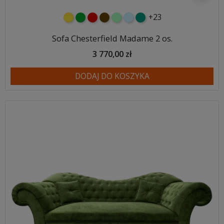
+23
żółty
zielony
czerwony
czekoladowy
miętowy
błękitny
turkusowy
Sofa Chesterfield Madame 2 os.
3 770,00 zł
DODAJ DO KOSZYKA