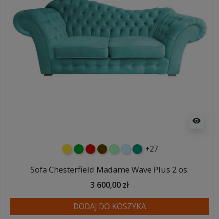
visibility
+27
żółty
zielony
czerwony
czekoladowy
miętowy
błękitny
turkusowy
Sofa Chesterfield Madame Wave Plus 2 os.
3 600,00 zł
DODAJ DO KOSZYKA