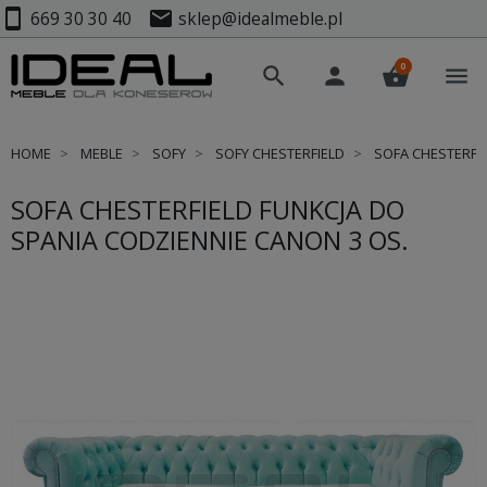
smartphone
mail
669 30 30 40
sklep@idealmeble.pl
0
search
person
shopping_basket
menu
HOME
MEBLE
SOFY
SOFY CHESTERFIELD
SOFA CHESTERFI
SOFA CHESTERFIELD FUNKCJA DO
SPANIA CODZIENNIE CANON 3 OS.