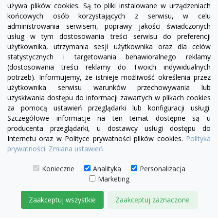
używa plików cookies. Są to pliki instalowane w urządzeniach
końcowych osób korzystających z serwisu, w celu
administrowania serwisem, poprawy jakości świadczonych
usług w tym dostosowania treści serwisu do preferencji
użytkownika, utrzymania sesji użytkownika oraz dla celów
visibility
statystycznych i targetowania behawioralnego reklamy
(dostosowania treści reklamy do Twoich indywidualnych
potrzeb). Informujemy, że istnieje możliwość określenia przez
+22
żółty
zielony
czerwony
czekoladowy
turkusowy
granatowy
niebieski
użytkownika serwisu warunków przechowywania lub
uzyskiwania dostępu do informacji zawartych w plikach cookies
Narożnik Chesterfield Fine Ludwik 260x230 z
za pomocą ustawień przeglądarki lub konfiguracji usługi.
funkcją spania codziennego
Szczegółowe informacje na ten temat dostępne są u
16 850,00 zł
producenta przeglądarki, u dostawcy usługi dostępu do
Internetu oraz w Polityce prywatności plików cookies.
Polityka
DODAJ DO KOSZYKA
prywatności.
Zmiana ustawień.
Konieczne
Analityka
Personalizacja
Marketing
Zaakceptuj wszystkie
Zaakceptuj zaznaczone