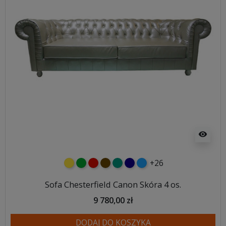
visibility
+26
żółty
zielony
czerwony
czekoladowy
turkusowy
granatowy
niebieski
Sofa Chesterfield Canon Skóra 4 os.
9 780,00 zł
DODAJ DO KOSZYKA