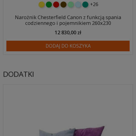
+26
żółty
zielony
czerwony
czekoladowy
miętowy
błękitny
turkusowy
Narożnik Chesterfield Canon z funkcją spania
codziennego i pojemnikiem 260x230
12 830,00 zł
DODAJ DO KOSZYKA
DODATKI