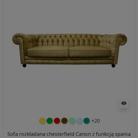
visibility
+20
żółty
zielony
czerwony
czekoladowy
miętowy
błękitny
turkusowy
Sofa rozkładana chesterfield Canon z funkcją spania