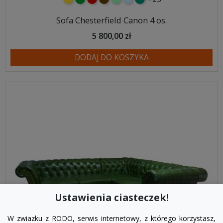
Sofa Chesterfield Canon 4 os.
5 800,00 zł
DODAJ DO KOSZYKA
Ustawienia ciasteczek!
W zwiazku z RODO, serwis internetowy, z którego korzystasz,