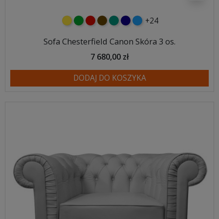
+24
żółty
zielony
czerwony
czekoladowy
turkusowy
granatowy
niebieski
Sofa Chesterfield Canon Skóra 3 os.
7 680,00 zł
DODAJ DO KOSZYKA