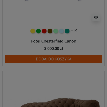
visibility
+19
żółty
zielony
czerwony
czekoladowy
miętowy
błękitny
turkusowy
Fotel Chesterfield Canon
3 000,00 zł
DODAJ DO KOSZYKA