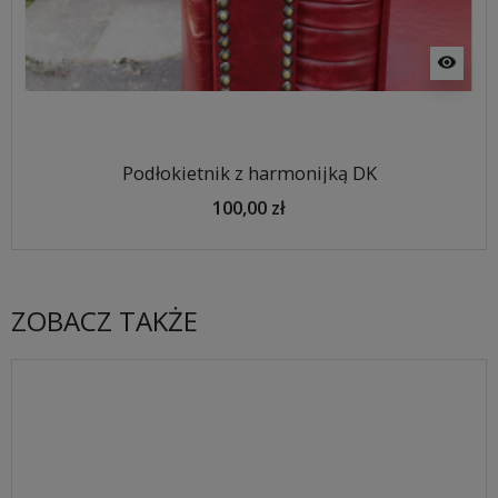
visibility
Podłokietnik z harmonijką DK
100,00 zł
ZOBACZ TAKŻE