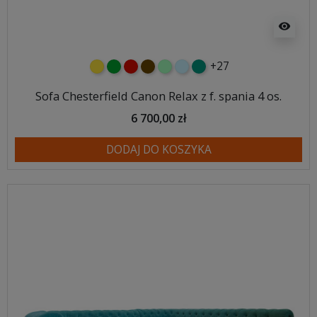
visibility
+27
żółty
zielony
czerwony
czekoladowy
miętowy
błękitny
turkusowy
Sofa Chesterfield Canon Relax z f. spania 4 os.
6 700,00 zł
DODAJ DO KOSZYKA