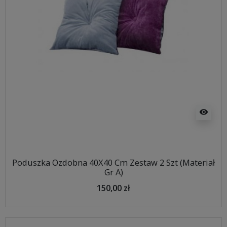
visibility
Poduszka Ozdobna 40X40 Cm Zestaw 2 Szt (Materiał
Gr A)
150,00 zł