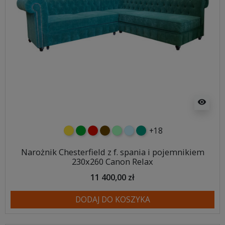
visibility
+18
żółty
zielony
czerwony
czekoladowy
miętowy
błękitny
turkusowy
Narożnik Chesterfield z f. spania i pojemnikiem
230x260 Canon Relax
11 400,00 zł
DODAJ DO KOSZYKA