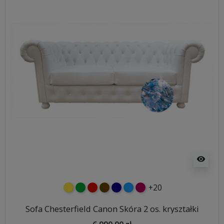
visibility
+20
żółty
zielony
czerwony
czekoladowy
granatowy
niebieski
malinowy
Sofa Chesterfield Canon Skóra 2 os. kryształki