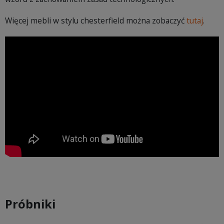
Więcej mebli w stylu chesterfield można zobaczyć
tutaj
.
Próbniki