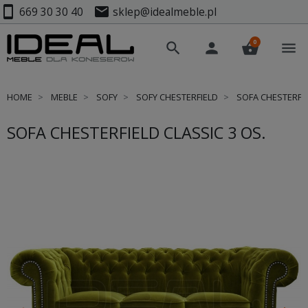
smartphone
mail
669 30 30 40
sklep@idealmeble.pl
0
search
person
shopping_basket
menu
HOME
MEBLE
SOFY
SOFY CHESTERFIELD
SOFA CHESTERFIE
SOFA CHESTERFIELD CLASSIC 3 OS.