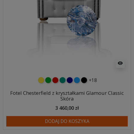
visibility
+18
żółty
zielony
czerwony
turkusowy
granatowy
niebieski
czarny
Fotel Chesterfield z kryształkami Glamour Classic
Skóra
3 460,00 zł
DODAJ DO KOSZYKA