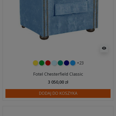
visibility
+23
żółty
zielony
czerwony
błękitny
turkusowy
granatowy
niebieski
Fotel Chesterfield Classic
3 050,00 zł
DODAJ DO KOSZYKA