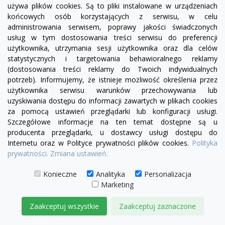
używa plików cookies. Są to pliki instalowane w urządzeniach
końcowych osób korzystających z serwisu, w celu
administrowania serwisem, poprawy jakości świadczonych
usług w tym dostosowania treści serwisu do preferencji
visibility
użytkownika, utrzymania sesji użytkownika oraz dla celów
statystycznych i targetowania behawioralnego reklamy
(dostosowania treści reklamy do Twoich indywidualnych
+22
żółty
zielony
czerwony
czekoladowy
miętowy
błękitny
turkusowy
potrzeb). Informujemy, że istnieje możliwość określenia przez
użytkownika serwisu warunków przechowywania lub
Pufa Chesterfield Classic
uzyskiwania dostępu do informacji zawartych w plikach cookies
1 250,00 zł
za pomocą ustawień przeglądarki lub konfiguracji usługi.
Szczegółowe informacje na ten temat dostępne są u
DODAJ DO KOSZYKA
producenta przeglądarki, u dostawcy usługi dostępu do
Internetu oraz w Polityce prywatności plików cookies.
Polityka
prywatności.
Zmiana ustawień.
Konieczne
Analityka
Personalizacja
Marketing
Zaakceptuj wszystkie
Zaakceptuj zaznaczone