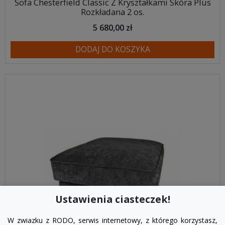
Sofa Chesterfield Classic Z Kryształkami Skóra Plus
Rozkładana 2 os.
5 680,00 zł
DODAJ DO KOSZYKA
Ustawienia ciasteczek!
W zwiazku z RODO, serwis internetowy, z którego korzystasz,