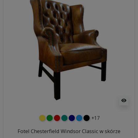
visibility
+17
żółty
zielony
czerwony
turkusowy
granatowy
niebieski
czarny
Fotel Chesterfield Windsor Classic w skórze