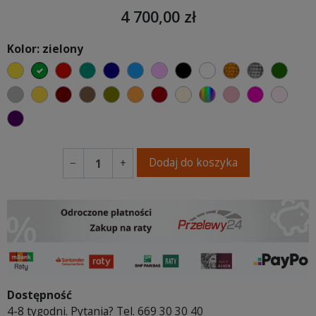
4 700,00 zł
Kolor: zielony
żółty
zielony
czerwony
turkusowy
granatowy
niebieski
różowy
czarny
biały
złoty
srebrny
butel
szary
musztardowy
kasztanowy
brązowy
oliwkowy
pomarańczowy
bordowy
ecru beżowy
wybór koloru
brudny róż
fuksja
pudr
fioletowy
Dodaj do koszyka
−
+
Dostępność
4-8 tygodni. Pytania? Tel. 669 30 30 40