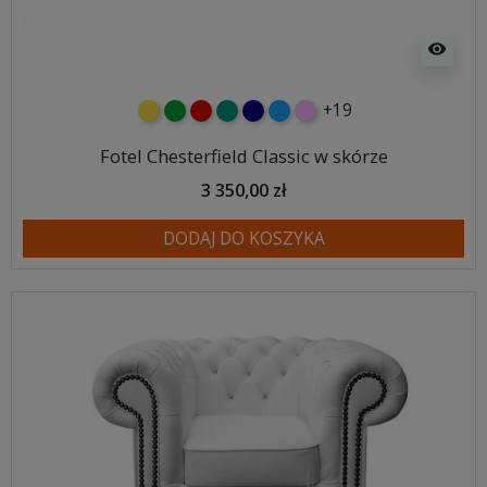
visibility
+19
żółty
zielony
czerwony
turkusowy
granatowy
niebieski
różowy
Fotel Chesterfield Classic w skórze
3 350,00 zł
DODAJ DO KOSZYKA