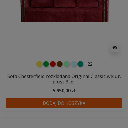
visibility
+22
żółty
zielony
czerwony
czekoladowy
miętowy
błękitny
turkusowy
Sofa Chesterfield rozkładana Original Classic welur,
plusz 3 os.
5 950,00 zł
DODAJ DO KOSZYKA