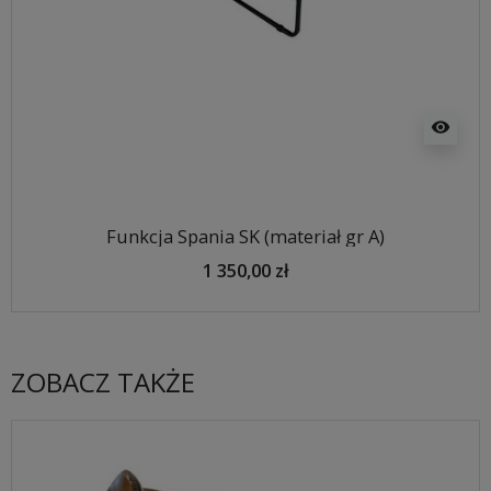
visibility
Funkcja Spania SK (materiał gr A)
1 350,00 zł
ZOBACZ TAKŻE