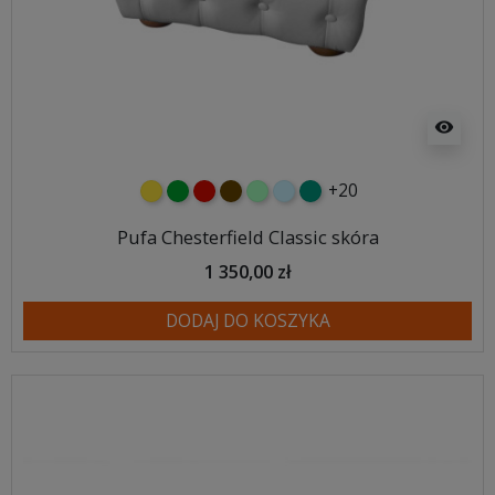
visibility
+20
żółty
zielony
czerwony
czekoladowy
miętowy
błękitny
turkusowy
Pufa Chesterfield Classic skóra
1 350,00 zł
DODAJ DO KOSZYKA