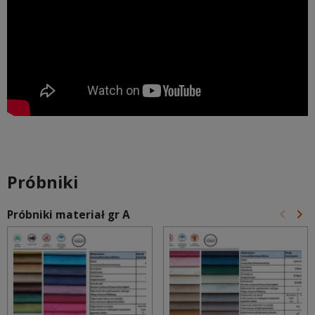
Próbniki
keyboard_arrow_left
keyboard_arrow_right
Próbniki materiał gr A
Poprz
Na