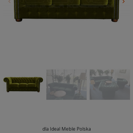
keyboard_arrow_left
keyboard_arrow_right
Poprzedni
Nas
dla Ideal Meble Polska