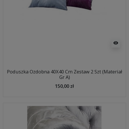
visibility
Poduszka Ozdobna 40X40 Cm Zestaw 2 Szt (Materiał
Gr A)
150,00 zł