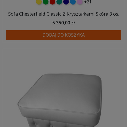
+21
żółty
zielony
czerwony
turkusowy
granatowy
niebieski
różowy
Sofa Chesterfield Classic Z Kryształkami Skóra 3 os.
5 350,00 zł
DODAJ DO KOSZYKA