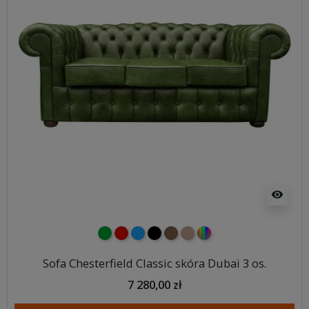
visibility
zielony
czerwony
niebieski
czarny
brązowy
jasnobrązowy
wybór koloru
Sofa Chesterfield Classic skóra Dubai 3 os.
7 280,00 zł