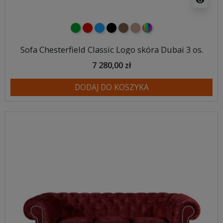
visibility
zielony
czerwony
niebieski
czarny
brązowy
jasnobrązowy
wybór koloru
Sofa Chesterfield Classic Logo skóra Dubai 3 os.
7 280,00 zł
DODAJ DO KOSZYKA