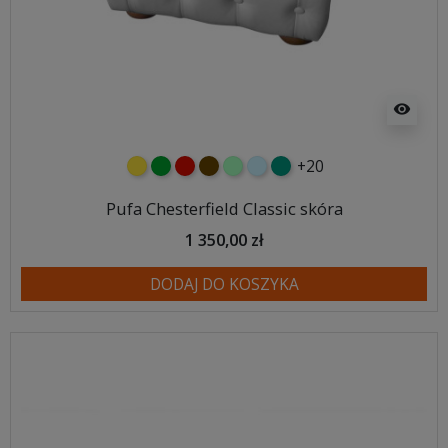
visibility
+20
żółty
zielony
czerwony
czekoladowy
miętowy
błękitny
turkusowy
Pufa Chesterfield Classic skóra
1 350,00 zł
DODAJ DO KOSZYKA