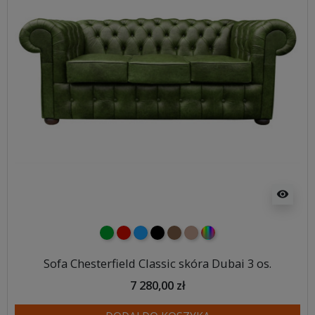
visibility
zielony
czerwony
niebieski
czarny
brązowy
jasnobrązowy
wybór koloru
Sofa Chesterfield Classic skóra Dubai 3 os.
7 280,00 zł