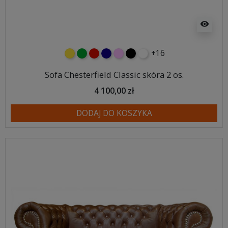
visibility
+16
żółty
zielony
czerwony
granatowy
różowy
czarny
biały
Sofa Chesterfield Classic skóra 2 os.
4 100,00 zł
DODAJ DO KOSZYKA