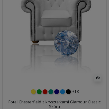
visibility
+18
żółty
zielony
czerwony
turkusowy
granatowy
niebieski
czarny
Fotel Chesterfield z kryształkami Glamour Classic
Skóra