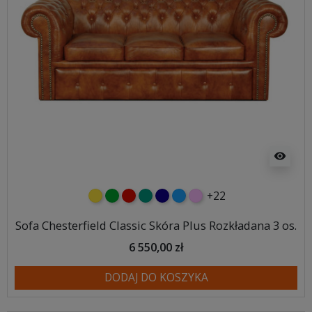
visibility
+22
żółty
zielony
czerwony
turkusowy
granatowy
niebieski
różowy
Sofa Chesterfield Classic Skóra Plus Rozkładana 3 os.
6 550,00 zł
DODAJ DO KOSZYKA