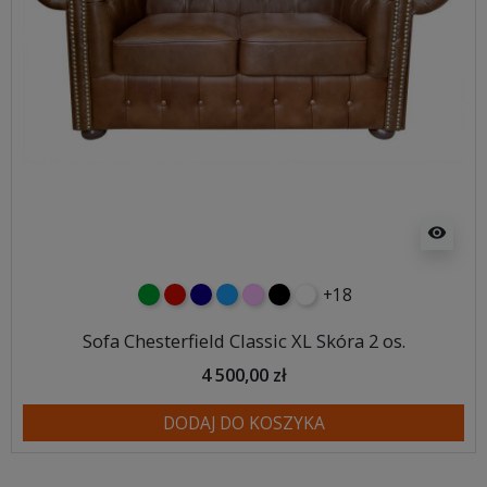
visibility
+18
zielony
czerwony
granatowy
niebieski
różowy
czarny
biały
Sofa Chesterfield Classic XL Skóra 2 os.
4 500,00 zł
DODAJ DO KOSZYKA