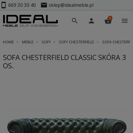
smartphone
mail
669 30 30 40
sklep@idealmeble.pl
0
search
person
shopping_basket
menu
HOME
MEBLE
SOFY
SOFY CHESTERFIELD
SOFA CHESTERFIE
SOFA CHESTERFIELD CLASSIC SKÓRA 3
OS.