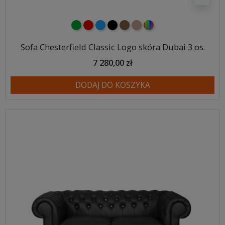
zielony
czerwony
niebieski
czarny
brązowy
jasnobrązowy
wybór koloru
Sofa Chesterfield Classic Logo skóra Dubai 3 os.
7 280,00 zł
DODAJ DO KOSZYKA