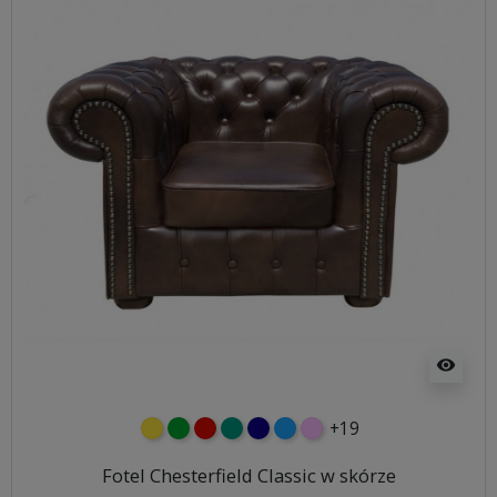
visibility
+19
żółty
zielony
czerwony
turkusowy
granatowy
niebieski
różowy
Fotel Chesterfield Classic w skórze