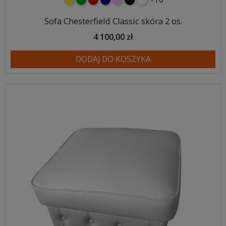
żółty
zielony
czerwony
granatowy
różowy
czarny
biały
Sofa Chesterfield Classic skóra 2 os.
4 100,00 zł
DODAJ DO KOSZYKA