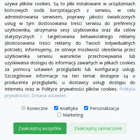
używa plików cookies. Są to pliki instalowane w urządzeniach
końcowych osób korzystających z serwisu, w celu
administrowania serwisem, poprawy jakości świadczonych
usług w tym dostosowania treści serwisu do preferencji
użytkownika, utrzymania sesji użytkownika oraz dla celów
statystycznych i targetowania behawioralnego reklamy
(dostosowania treści reklamy do Twoich indywidualnych
potrzeb). Informujemy, że istnieje możliwość określenia przez
użytkownika serwisu warunków przechowywania lub
uzyskiwania dostępu do informacji zawartych w plikach cookies
za pomocą ustawień przeglądarki lub konfiguracji usługi.
Szczegółowe informacje na ten temat dostępne są u
producenta przeglądarki, u dostawcy usługi dostępu do
Internetu oraz w Polityce prywatności plików cookies.
Polityka
prywatności.
Zmiana ustawień.
Konieczne
Analityka
Personalizacja
visibility
Marketing
zielony
czerwony
niebieski
ciemno brązowy
brązowy
jasnobrązowy
wybór koloru
Zaakceptuj wszystkie
Zaakceptuj zaznaczone
Sofa Chesterfield Classic Skóra Dubai Plus