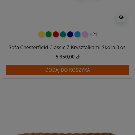
visibility
+21
żółty
zielony
czerwony
turkusowy
granatowy
niebieski
różowy
Sofa Chesterfield Classic Z Kryształkami Skóra 3 os.
5 350,00 zł
DODAJ DO KOSZYKA