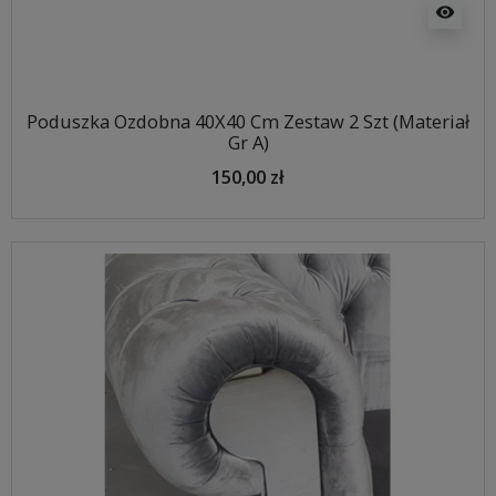
visibility
Poduszka Ozdobna 40X40 Cm Zestaw 2 Szt (Materiał
Gr A)
150,00 zł