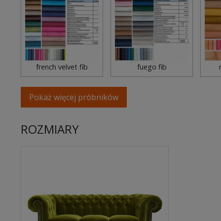
french velvet fib
fuego fib
Pokaż więcej próbników
ROZMIARY