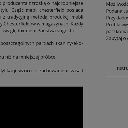
o producenta z troską o najdrobniejsze
Możliwość
ylu. Część mebli chesterfield posiada
Podana cen
e z tradycyjną metodą produkcji mebli
Przykłado
emy Chesterfieldów w magazynach. Każdy
Próbki wy
 uwzględnieniem Państwa sugestii.
paczkomat
Zapytaj o
 poszczególnych partiach tkaniny/eko-
u niż na mniejszej próbce.
Instr
dyfikacji wzoru z zachowaniem zasad