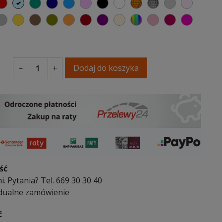
elony
czerwony
błękitny
turkusowy
granatowy
niebieski
różowy
czarny
biały
złoty
srebrny
jasnoszary
jasny r
owa zieleń
emno niebieski
szary
musztardowy
brązowy
oliwkowy
pomarańczowy
bordowy
fioletowa purpura
ecru beżowy
wybór koloru
brudny róż
burgund
fuksja
y róż
śniowy
Dodaj do koszyka
−
+
ść
i. Pytania? Tel. 669 30 30 40
dualne zamówienie
ć