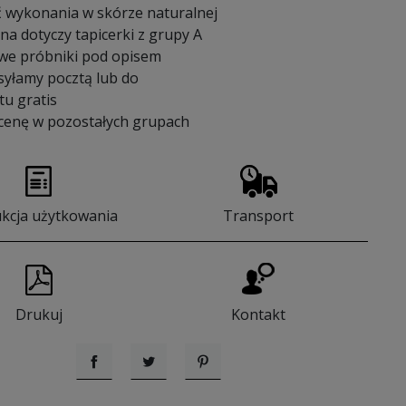
 wykonania w skórze naturalnej
a dotyczy tapicerki z grupy A
we próbniki pod opisem
syłamy pocztą lub do
u gratis
 cenę w pozostałych grupach
ukcja użytkowania
Transport
Drukuj
Kontakt
Udostępnij
Tweetuj
Pinterest