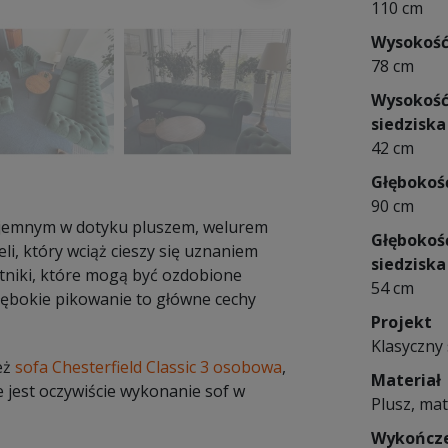
110 cm
Wysokoś
78 cm
Wysokoś
siedziska
42 cm
Głębokoś
90 cm
zyjemnym w dotyku pluszem, welurem
Głębokoś
li, który wciąż cieszy się uznaniem
siedziska
tniki, które mogą być ozdobione
54 cm
łębokie pikowanie to główne cechy
Projekt
Klasyczny 
ież
sofa Chesterfield Classic 3 osobowa
,
Materiał
 jest oczywiście wykonanie sof w
Plusz, mat
Wykończ