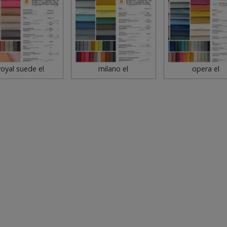
royal suede el
milano el
opera el