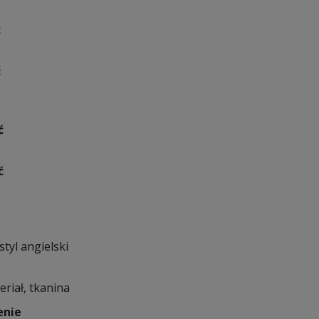
ć
ć
ć
ć
styl angielski
eriał, tkanina
enie