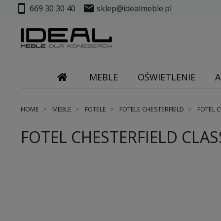
smartphone
mail
669 30 30 40
sklep@idealmeble.pl
MEBLE
OŚWIETLENIE
A
HOME
MEBLE
FOTELE
FOTELE CHESTERFIELD
FOTEL C
FOTEL CHESTERFIELD CLAS