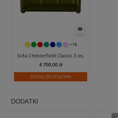
visibility
+18
żółty
zielony
czerwony
turkusowy
granatowy
niebieski
różowy
Sofa Chesterfield Classic 3 os.
4 700,00 zł
DODAJ DO KOSZYKA
DODATKI