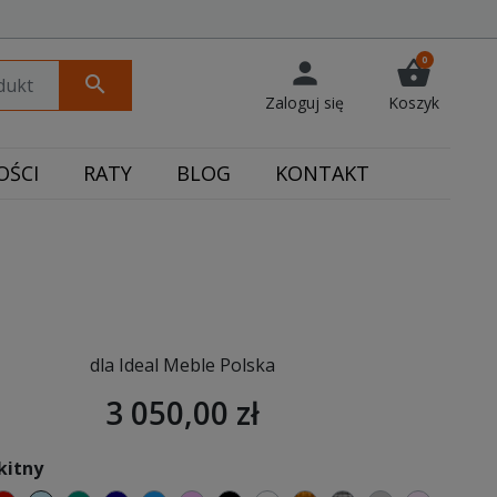
0
person
shopping_basket
search
Zaloguj się
Koszyk
ŚCI
RATY
BLOG
KONTAKT
dla Ideal Meble Polska
3 050,00 zł
kitny