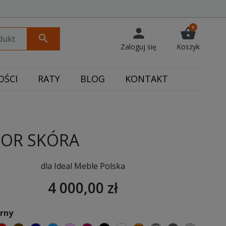
0
person
shopping_basket
search
Zaloguj się
Koszyk
ŚCI
RATY
BLOG
KONTAKT
ROR SKÓRA
dla Ideal Meble Polska
4 000,00 zł
arny