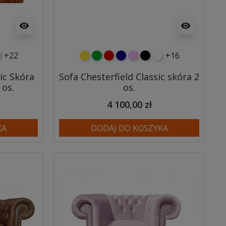
visibility
visibility
+22
+16
wy
eski
óżowy
żółty
zielony
czerwony
granatowy
różowy
czarny
biały
ic Skóra
Sofa Chesterfield Classic skóra 2
 os.
os.
4 100,00 zł
KA
DODAJ DO KOSZYKA