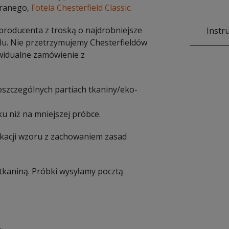
eranego,
Fotela Chesterfield Classic.
 producenta z troską o najdrobniejsze
Instr
lu. Nie przetrzymujemy Chesterfieldów
widualne zamówienie z
poszczególnych partiach tkaniny/eko-
u niż na mniejszej próbce.
ikacji wzoru z zachowaniem zasad
tkaniną. Próbki wysyłamy pocztą