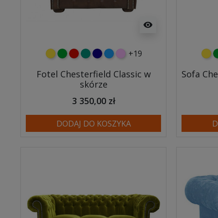
visibility
+19
żółty
zielony
czerwony
turkusowy
granatowy
niebieski
różowy
żółt
z
Fotel Chesterfield Classic w
Sofa Che
skórze
3 350,00 zł
DODAJ DO KOSZYKA
D