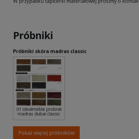
W przypadku tapicerki materiałowej prosimy o kontak
Próbniki
Próbniki skóra madras classic
01 idealmeble probnik
madras dubai classic
Pokaż więcej próbników