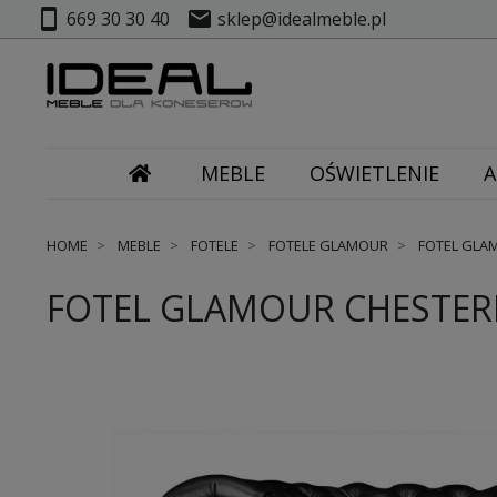
smartphone
mail
669 30 30 40
sklep@idealmeble.pl
MEBLE
OŚWIETLENIE
A
HOME
MEBLE
FOTELE
FOTELE GLAMOUR
FOTEL GLAM
FOTEL GLAMOUR CHESTERF