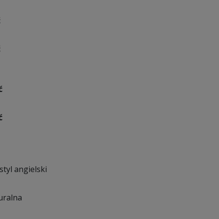
ć
ć
ć
ć
styl angielski
uralna