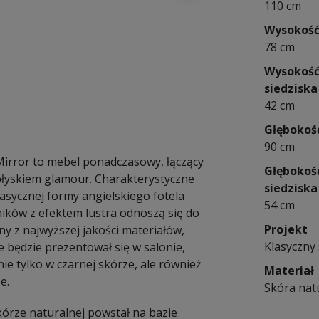
110 cm
Wysokoś
78 cm
Wysokoś
siedziska
42 cm
Głębokoś
90 cm
 Mirror to mebel ponadczasowy, łączący
Głębokoś
z błyskiem glamour. Charakterystyczne
siedziska
asycznej formy angielskiego fotela
54 cm
tników z efektem lustra odnoszą się do
Projekt
ny z najwyższej jakości materiałów,
Klasyczny 
e będzie prezentował się w salonie,
ie tylko w czarnej skórze, ale również
Materiał
e.
Skóra nat
skórze naturalnej powstał na bazie