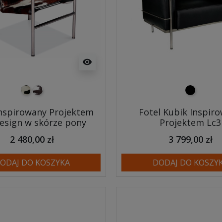
visibility
pony biało-czarne
pony biało-brązowe
czarny
Inspirowany Projektem
Fotel Kubik Inspir
esign w skórze pony
Projektem Lc3
2 480,00 zł
3 799,00 zł
ODAJ DO KOSZYKA
DODAJ DO KOSZY