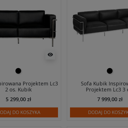
visibility
czarny
czarny
pirowana Projektem Lc3
Sofa Kubik Inspir
2 os. Kubik
Projektem Lc3 3 
5 299,00 zł
7 999,00 zł
ODAJ DO KOSZYKA
DODAJ DO KOSZY