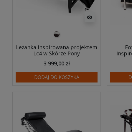
visibility
pony
Leżanka inspirowana projektem
Fo
Lc4 w Skórze Pony
Inspi
3 999,00 zł
DODAJ DO KOSZYKA
D