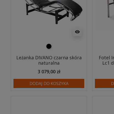
visibility
czarny
Leżanka DIVANO czarna skóra
Fotel 
naturalna
Lc1 d
3 079,00 zł
DODAJ DO KOSZYKA
D