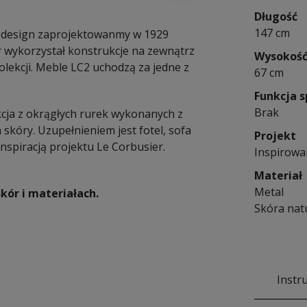
Długość
147 cm
 design
zaprojektowanmy w 1929
r wykorzystał konstrukcje na zewnątrz
Wysokoś
olekcji. Meble LC2 uchodzą za jedne z
67 cm
Funkcja s
Brak
cja z okrągłych rurek wykonanych z
skóry. Uzupełnieniem jest fotel, sofa
Projekt
nspiracją projektu Le Corbusier.
Inspirowa
Materiał
Metal
kór i materiałach.
Skóra nat
Instr