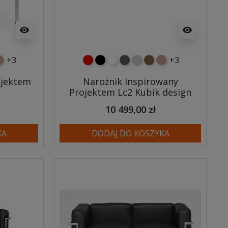
visibility
visibility
+3
+3
ry
ary
owy
asnobrązowy
czerwony
czarny
biały
ciemno szary
jasnoszary
brązowy
jasnobrązowy
ojektem
Narożnik Inspirowany
Projektem Lc2 Kubik design
10 499,00 zł
KA
DODAJ DO KOSZYKA