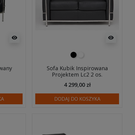
visibility
visibility
czarny
biały
owany
Sofa Kubik Inspirowana
Projektem Lc2 2 os.
4 299,00 zł
KA
DODAJ DO KOSZYKA