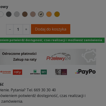
żowy
ny
arny
biały
ciemno szary
jasnoszary
brązowy
jasnobrązowy
beżowy
pomarańczowy
koniakowy
Dodaj do koszyka
−
+
iem potwierdź dostępność, czas realizacji i możliwość zamówienia.
ść
nie. Pytania? Tel. 669 30 30 40
wieniem potwierdź dostępność, czas realizacji i
 zamówienia.