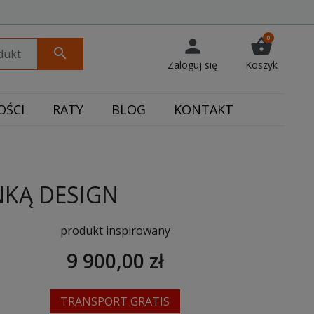
0
person
shopping_basket
search
Zaloguj się
Koszyk
ŚCI
RATY
BLOG
KONTAKT
NKĄ DESIGN
produkt inspirowany
9 900,00 zł
TRANSPORT GRATIS