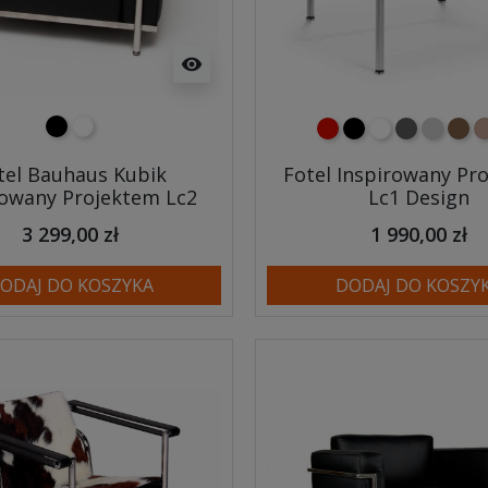
visibility
czarny
biały
czerwony
czarny
biały
ciemno sza
jasnosz
brąz
j
tel Bauhaus Kubik
Fotel Inspirowany Pr
rowany Projektem Lc2
Lc1 Design
3 299,00 zł
1 990,00 zł
ODAJ DO KOSZYKA
DODAJ DO KOSZY