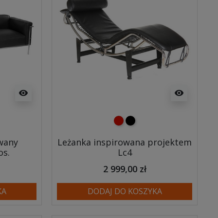
visibility
visibility
czerwony
czarny
owany
Leżanka inspirowana projektem
os.
Lc4
2 999,00 zł
KA
DODAJ DO KOSZYKA