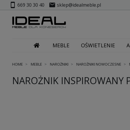
smartphone
mail
669 30 30 40
sklep@idealmeble.pl
MEBLE
OŚWIETLENIE
A
HOME
MEBLE
NAROŻNIKI
NAROŻNIKI NOWOCZESNE
NAROŻNIK INSPIROWANY P