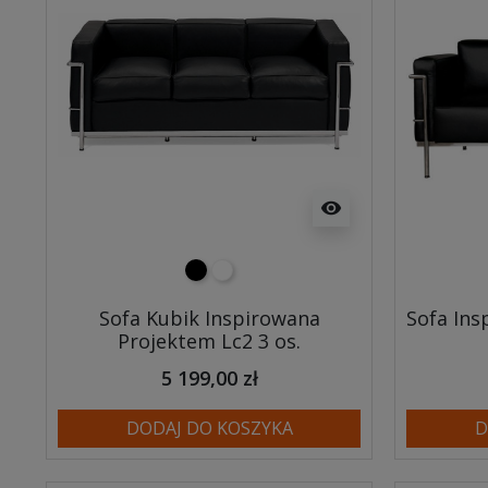
visibility
czarny
biały
Sofa Kubik Inspirowana
Sofa Ins
Projektem Lc2 3 os.
5 199,00 zł
DODAJ DO KOSZYKA
D