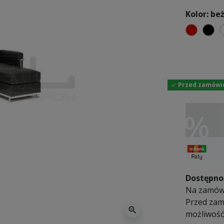
Kolor: be
czerwo
cz
Przed zamówien

Dostępno
Na zamówie
Przed zamó
zoom_in
możliwość