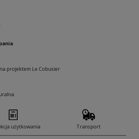
ć
pania
na projektem Le Cobusier
uralna
ukcja użytkowania
Transport