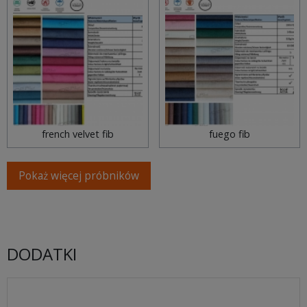
french velvet fib
fuego fib
Pokaż więcej próbników
DODATKI