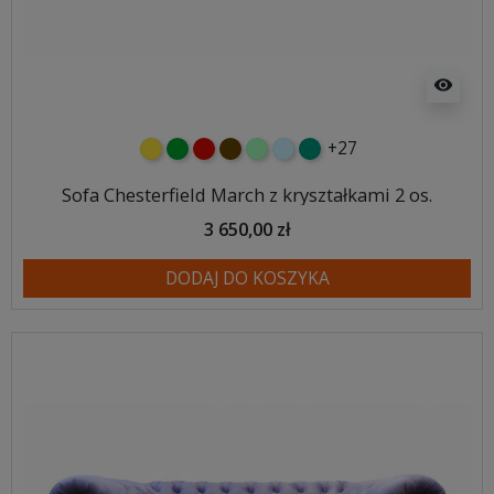
visibility
+27
żółty
zielony
czerwony
czekoladowy
miętowy
błękitny
turkusowy
Sofa Chesterfield March z kryształkami 2 os.
3 650,00 zł
DODAJ DO KOSZYKA