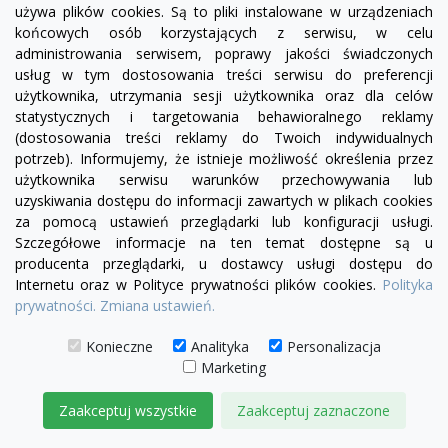
używa plików cookies. Są to pliki instalowane w urządzeniach
visibility
końcowych osób korzystających z serwisu, w celu
administrowania serwisem, poprawy jakości świadczonych
+28
żółty
zielony
czerwony
czekoladowy
miętowy
błękitny
turkusowy
usług w tym dostosowania treści serwisu do preferencji
użytkownika, utrzymania sesji użytkownika oraz dla celów
Sofa Chesterfield March z funkcją spania 3 os.
statystycznych i targetowania behawioralnego reklamy
(dostosowania treści reklamy do Twoich indywidualnych
5 060,00 zł
potrzeb). Informujemy, że istnieje możliwość określenia przez
użytkownika serwisu warunków przechowywania lub
DODAJ DO KOSZYKA
uzyskiwania dostępu do informacji zawartych w plikach cookies
za pomocą ustawień przeglądarki lub konfiguracji usługi.
Szczegółowe informacje na ten temat dostępne są u
producenta przeglądarki, u dostawcy usługi dostępu do
Internetu oraz w Polityce prywatności plików cookies.
Polityka
prywatności.
Zmiana ustawień.
Konieczne
Analityka
Personalizacja
Marketing
Zaakceptuj wszystkie
Zaakceptuj zaznaczone