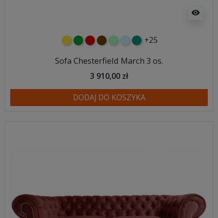
visibility
+25
żółty
zielony
czerwony
czekoladowy
miętowy
błękitny
turkusowy
Sofa Chesterfield March 3 os.
3 910,00 zł
DODAJ DO KOSZYKA