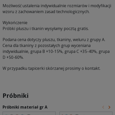
Możliwość ustalenia indywidualnie rozmiarów i modyfikacji
wzoru z zachowaniem zasad technologicznych.
Wykończenie
Próbki pluszu i tkanin wysyłamy pocztą gratis.
Podana cena dotyczy pluszu, tkaniny, weluru z grupy A.
Cena dla tkaniny z pozostałych grup wyceniana
indywidualnie, grupa B +10-15%, grupa C +35-40%, grupa
D +50-60%.
W przypadku tapicerki skórzanej prosimy o kontakt.
Próbniki
keyboard_arrow_left
keyboard_arrow_right
Próbniki materiał gr A
Poprz
Na