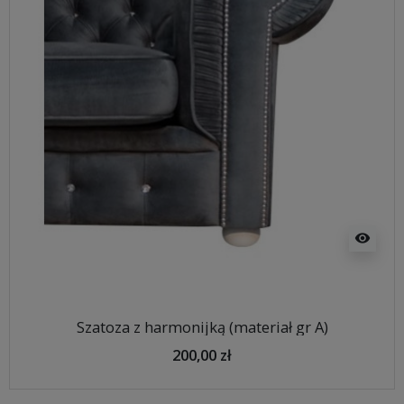
visibility
Szatoza z harmonijką (materiał gr A)
200,00 zł