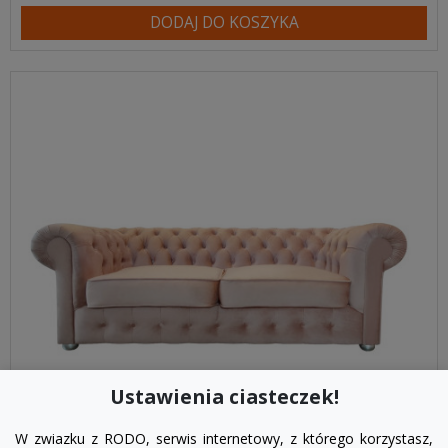
DODAJ DO KOSZYKA
Ustawienia ciasteczek!
W zwiazku z RODO, serwis internetowy, z którego korzystasz,