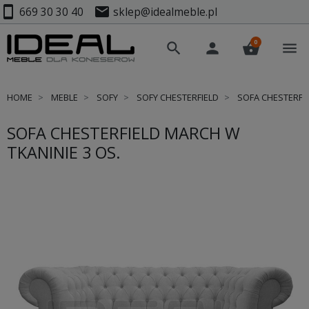
smartphone
mail
669 30 30 40
sklep@idealmeble.pl
0
search
person
shopping_basket
menu
HOME
MEBLE
SOFY
SOFY CHESTERFIELD
SOFA CHESTERFIE
SOFA CHESTERFIELD MARCH W
TKANINIE 3 OS.