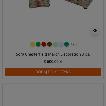
visibility
+29
żółty
zielony
czerwony
czekoladowy
miętowy
błękitny
turkusowy
Sofa Chesterfield March Decoration 3 os.
3 600,00 zł
DODAJ DO KOSZYKA