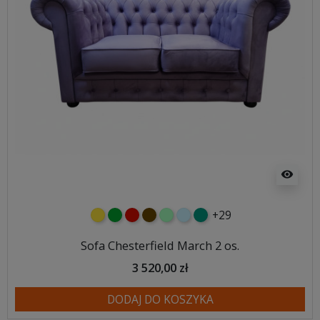
visibility
+29
żółty
zielony
czerwony
czekoladowy
miętowy
błękitny
turkusowy
Sofa Chesterfield March 2 os.
3 520,00 zł
DODAJ DO KOSZYKA