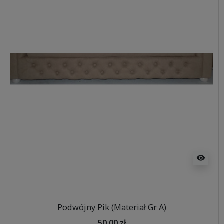
visibility
Podwójny Pik (Materiał Gr A)
50,00 zł