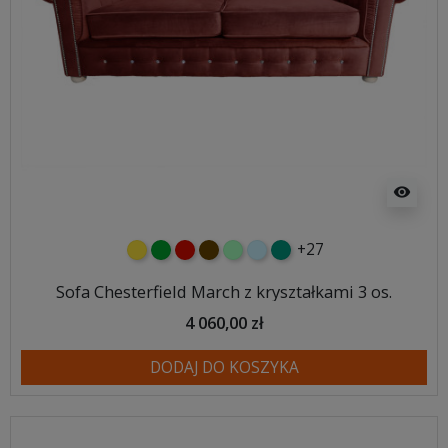
visibility
+27
żółty
zielony
czerwony
czekoladowy
miętowy
błękitny
turkusowy
Sofa Chesterfield March z kryształkami 3 os.
4 060,00 zł
DODAJ DO KOSZYKA