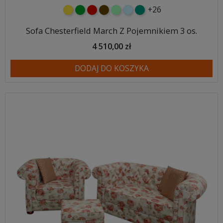
+26
żółty
zielony
czerwony
czekoladowy
miętowy
błękitny
turkusowy
Sofa Chesterfield March Z Pojemnikiem 3 os.
4 510,00 zł
DODAJ DO KOSZYKA