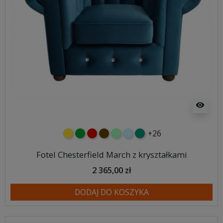
visibility
+26
żółty
zielony
czerwony
czekoladowy
miętowy
błękitny
turkusowy
Fotel Chesterfield March z kryształkami
2 365,00 zł
DODAJ DO KOSZYKA