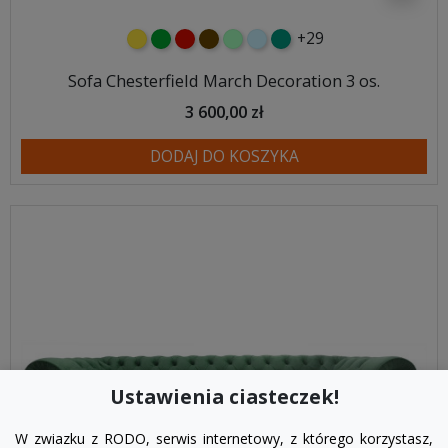
+29
żółty
zielony
czerwony
czekoladowy
miętowy
błękitny
turkusowy
Sofa Chesterfield March Decoration 3 os.
3 600,00 zł
DODAJ DO KOSZYKA
Ustawienia ciasteczek!
W zwiazku z RODO, serwis internetowy, z którego korzystasz,