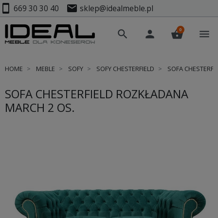
smartphone
mail
669 30 30 40
sklep@idealmeble.pl
0
search
person
shopping_basket
menu
HOME
MEBLE
SOFY
SOFY CHESTERFIELD
SOFA CHESTERFIE
SOFA CHESTERFIELD ROZKŁADANA
MARCH 2 OS.