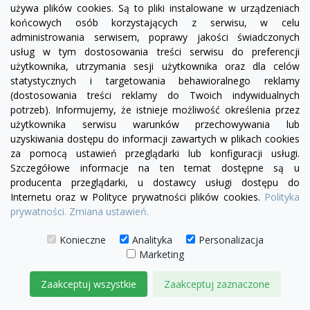
używa plików cookies. Są to pliki instalowane w urządzeniach
końcowych osób korzystających z serwisu, w celu
administrowania serwisem, poprawy jakości świadczonych
usług w tym dostosowania treści serwisu do preferencji
użytkownika, utrzymania sesji użytkownika oraz dla celów
statystycznych i targetowania behawioralnego reklamy
(dostosowania treści reklamy do Twoich indywidualnych
visibility
potrzeb). Informujemy, że istnieje możliwość określenia przez
użytkownika serwisu warunków przechowywania lub
uzyskiwania dostępu do informacji zawartych w plikach cookies
+28
żółty
zielony
czerwony
czekoladowy
miętowy
błękitny
turkusowy
za pomocą ustawień przeglądarki lub konfiguracji usługi.
Szczegółowe informacje na ten temat dostępne są u
Sofa Chesterfield March 4 os.
producenta przeglądarki, u dostawcy usługi dostępu do
4 370,00 zł
Internetu oraz w Polityce prywatności plików cookies.
Polityka
prywatności.
Zmiana ustawień.
DODAJ DO KOSZYKA
Konieczne
Analityka
Personalizacja
Marketing
Zaakceptuj wszystkie
Zaakceptuj zaznaczone