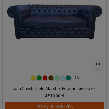
visibility
+26
żółty
zielony
czerwony
czekoladowy
miętowy
błękitny
turkusowy
Sofa Chesterfield March Z Pojemnikiem 3 os.
4 510,00 zł
DODAJ DO KOSZYKA