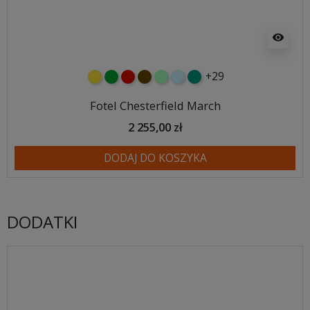
visibility
+29
żółty
zielony
czerwony
czekoladowy
miętowy
błękitny
turkusowy
Fotel Chesterfield March
2 255,00 zł
DODAJ DO KOSZYKA
DODATKI