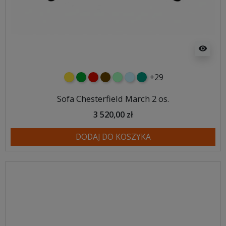
visibility
+29
żółty
zielony
czerwony
czekoladowy
miętowy
błękitny
turkusowy
Sofa Chesterfield March 2 os.
3 520,00 zł
DODAJ DO KOSZYKA