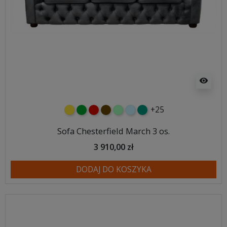
visibility
+25
żółty
zielony
czerwony
czekoladowy
miętowy
błękitny
turkusowy
Sofa Chesterfield March 3 os.
3 910,00 zł
DODAJ DO KOSZYKA