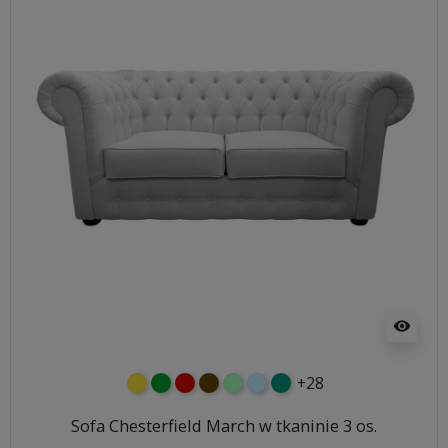
visibility
+28
żółty
zielony
czerwony
czekoladowy
miętowy
błękitny
turkusowy
Sofa Chesterfield March w tkaninie 3 os.