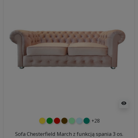
visibility
+28
żółty
zielony
czerwony
czekoladowy
miętowy
błękitny
turkusowy
Sofa Chesterfield March z funkcją spania 3 os.