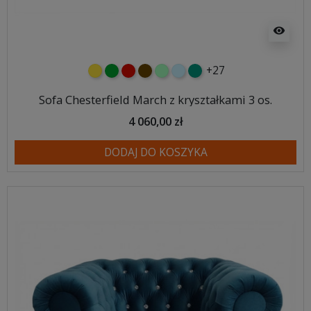
visibility
+27
żółty
zielony
czerwony
czekoladowy
miętowy
błękitny
turkusowy
Sofa Chesterfield March z kryształkami 3 os.
4 060,00 zł
DODAJ DO KOSZYKA