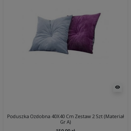
visibility
Poduszka Ozdobna 40X40 Cm Zestaw 2 Szt (Materiał
Gr A)
150,00 zł