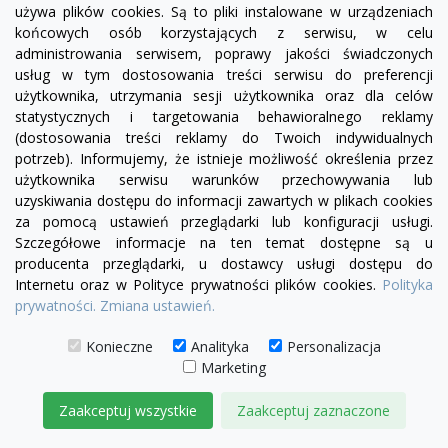
używa plików cookies. Są to pliki instalowane w urządzeniach
końcowych osób korzystających z serwisu, w celu
administrowania serwisem, poprawy jakości świadczonych
usług w tym dostosowania treści serwisu do preferencji
użytkownika, utrzymania sesji użytkownika oraz dla celów
statystycznych i targetowania behawioralnego reklamy
(dostosowania treści reklamy do Twoich indywidualnych
potrzeb). Informujemy, że istnieje możliwość określenia przez
użytkownika serwisu warunków przechowywania lub
uzyskiwania dostępu do informacji zawartych w plikach cookies
za pomocą ustawień przeglądarki lub konfiguracji usługi.
Szczegółowe informacje na ten temat dostępne są u
producenta przeglądarki, u dostawcy usługi dostępu do
Internetu oraz w Polityce prywatności plików cookies.
Polityka
prywatności.
Zmiana ustawień.
Konieczne
Analityka
Personalizacja
visibility
Marketing
+28
żółty
zielony
czerwony
czekoladowy
miętowy
błękitny
turkusowy
Zaakceptuj wszystkie
Zaakceptuj zaznaczone