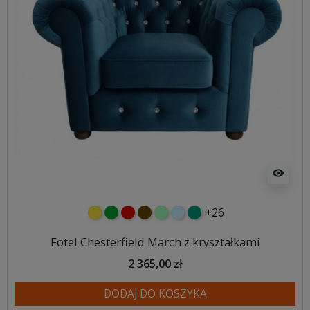
visibility
+26
żółty
zielony
czerwony
czekoladowy
miętowy
błękitny
turkusowy
Fotel Chesterfield March z kryształkami
2 365,00 zł
DODAJ DO KOSZYKA