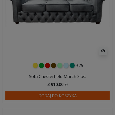
visibility
+25
żółty
zielony
czerwony
czekoladowy
miętowy
błękitny
turkusowy
Sofa Chesterfield March 3 os.
3 910,00 zł
DODAJ DO KOSZYKA