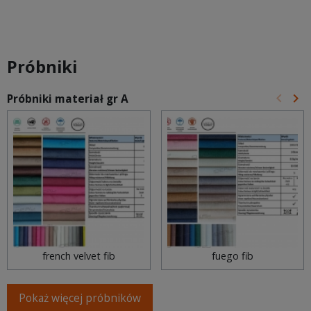
Próbniki
keyboard_arrow_left
keyboard_arrow_right
Próbniki materiał gr A
Poprz
Na
french velvet fib
fuego fib
Pokaż więcej próbników