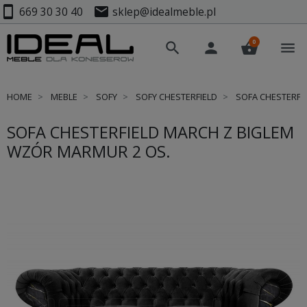
smartphone
mail
669 30 30 40
sklep@idealmeble.pl
0
search
person
shopping_basket
menu
HOME
MEBLE
SOFY
SOFY CHESTERFIELD
SOFA CHESTERFI
SOFA CHESTERFIELD MARCH Z BIGLEM
WZÓR MARMUR 2 OS.