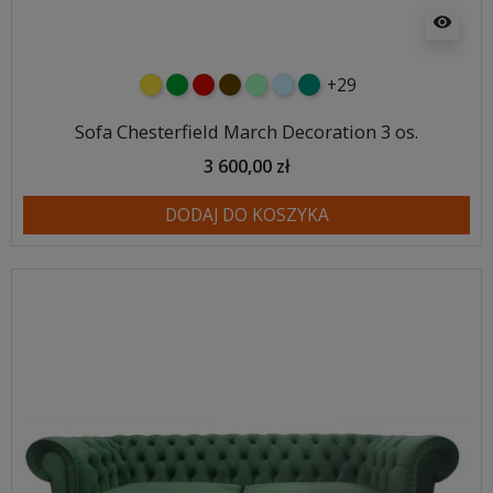
visibility
+29
żółty
zielony
czerwony
czekoladowy
miętowy
błękitny
turkusowy
Sofa Chesterfield March Decoration 3 os.
3 600,00 zł
DODAJ DO KOSZYKA