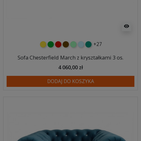
visibility
+27
żółty
zielony
czerwony
czekoladowy
miętowy
błękitny
turkusowy
Sofa Chesterfield March z kryształkami 3 os.
4 060,00 zł
DODAJ DO KOSZYKA