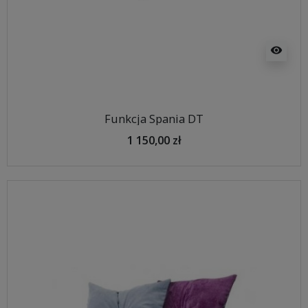
visibility
Funkcja Spania DT
1 150,00 zł