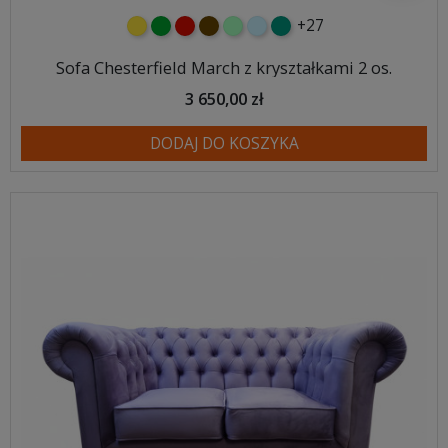
+27
żółty
zielony
czerwony
czekoladowy
miętowy
błękitny
turkusowy
Sofa Chesterfield March z kryształkami 2 os.
3 650,00 zł
DODAJ DO KOSZYKA