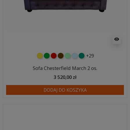
visibility
+29
żółty
zielony
czerwony
czekoladowy
miętowy
błękitny
turkusowy
Sofa Chesterfield March 2 os.
3 520,00 zł
DODAJ DO KOSZYKA