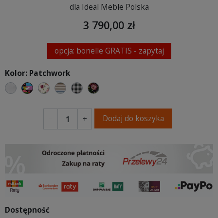
dla Ideal Meble Polska
3 790,00 zł
opcja: bonelle GRATIS - zapytaj
Kolor: Patchwork
marmur
Patchwork
Kwiatowy
Paski
Kratka
folk
Dodaj do koszyka
−
+
Dostępność