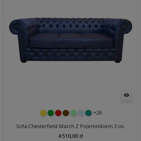
visibility
+26
żółty
zielony
czerwony
czekoladowy
miętowy
błękitny
turkusowy
Sofa Chesterfield March Z Pojemnikiem 3 os.
4 510,00 zł