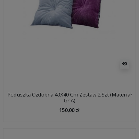
visibility
Poduszka Ozdobna 40X40 Cm Zestaw 2 Szt (Materiał
Gr A)
150,00 zł