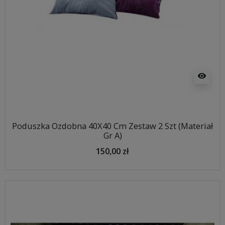
visibility
Poduszka Ozdobna 40X40 Cm Zestaw 2 Szt (Materiał
Gr A)
150,00 zł