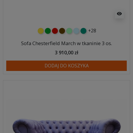
visibility
+28
żółty
zielony
czerwony
czekoladowy
miętowy
błękitny
turkusowy
Sofa Chesterfield March w tkaninie 3 os.
3 910,00 zł
DODAJ DO KOSZYKA