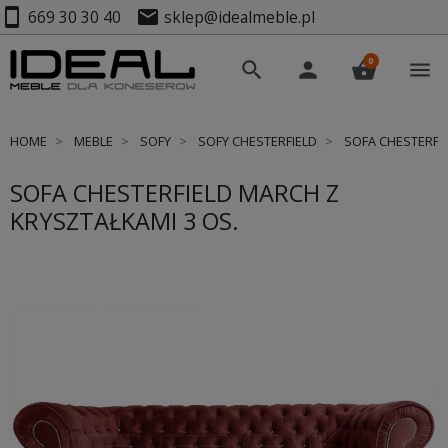
smartphone
mail
669 30 30 40
sklep@idealmeble.pl
0
search
person
shopping_basket
menu
HOME
MEBLE
SOFY
SOFY CHESTERFIELD
SOFA CHESTERFIE
SOFA CHESTERFIELD MARCH Z
KRYSZTAŁKAMI 3 OS.