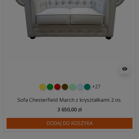
visibility
+27
żółty
zielony
czerwony
czekoladowy
miętowy
błękitny
turkusowy
Sofa Chesterfield March z kryształkami 2 os.
3 650,00 zł
DODAJ DO KOSZYKA