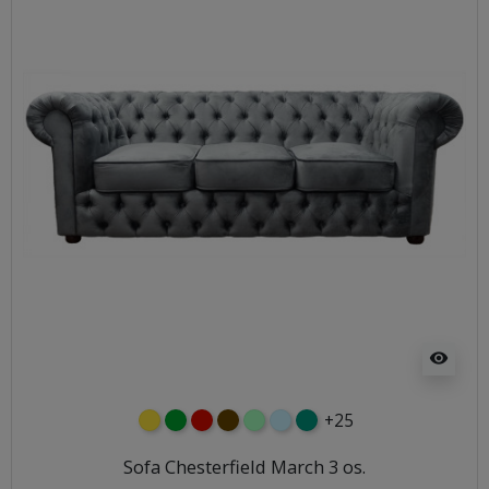
visibility
+25
żółty
zielony
czerwony
czekoladowy
miętowy
błękitny
turkusowy
Sofa Chesterfield March 3 os.