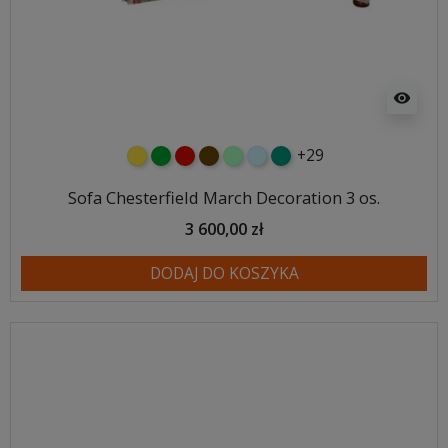
visibility
+29
żółty
zielony
czerwony
czekoladowy
miętowy
błękitny
turkusowy
Sofa Chesterfield March Decoration 3 os.
3 600,00 zł
DODAJ DO KOSZYKA