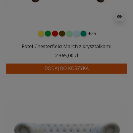
visibility
+26
żółty
zielony
czerwony
czekoladowy
miętowy
błękitny
turkusowy
Fotel Chesterfield March z kryształkami
2 365,00 zł
DODAJ DO KOSZYKA