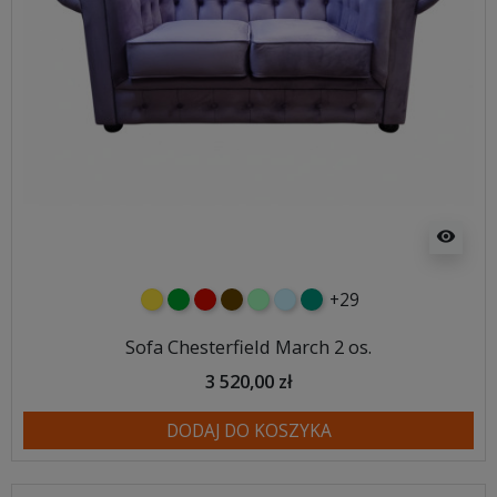
visibility
+29
żółty
zielony
czerwony
czekoladowy
miętowy
błękitny
turkusowy
Sofa Chesterfield March 2 os.
3 520,00 zł
DODAJ DO KOSZYKA