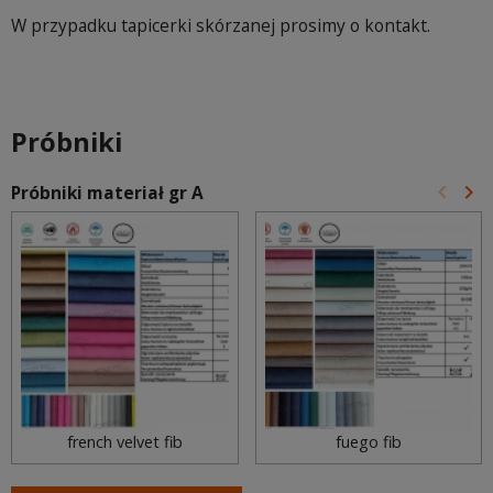
W przypadku tapicerki skórzanej prosimy o kontakt.
Próbniki
keyboard_arrow_left
keyboard_arrow_right
Próbniki materiał gr A
Poprz
Na
french velvet fib
fuego fib