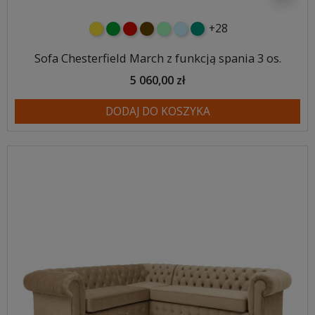
+28
żółty
zielony
czerwony
czekoladowy
miętowy
błękitny
turkusowy
Sofa Chesterfield March z funkcją spania 3 os.
5 060,00 zł
DODAJ DO KOSZYKA