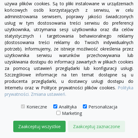
używa plików cookies. Są to pliki instalowane w urządzeniach
końcowych osób korzystających z serwisu, w celu
administrowania serwisem, poprawy jakości świadczonych
usług w tym dostosowania treści serwisu do preferencji
użytkownika, utrzymania sesji użytkownika oraz dla celów
statystycznych i targetowania behawioralnego reklamy
(dostosowania treści reklamy do Twoich indywidualnych
potrzeb). Informujemy, że istnieje możliwość określenia przez
użytkownika serwisu warunków przechowywania lub
uzyskiwania dostępu do informacji zawartych w plikach cookies
za pomocą ustawień przeglądarki lub konfiguracji usługi.
Szczegółowe informacje na ten temat dostępne są u
producenta przeglądarki, u dostawcy usługi dostępu do
Internetu oraz w Polityce prywatności plików cookies.
Polityka
prywatności.
Zmiana ustawień.
visibility
Konieczne
Analityka
Personalizacja
Marketing
+23
żółty
zielony
czerwony
czekoladowy
miętowy
błękitny
turkusowy
Zaakceptuj wszystkie
Zaakceptuj zaznaczone
Sofa Chesterfield March 2 os.
3 675,00 zł