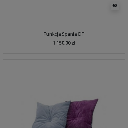
visibility
Funkcja Spania DT
1 150,00 zł