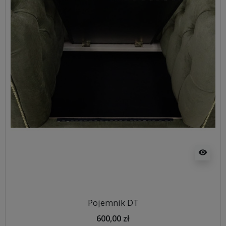
visibility
Pojemnik DT
600,00 zł