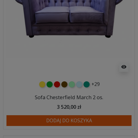
visibility
+29
żółty
zielony
czerwony
czekoladowy
miętowy
błękitny
turkusowy
Sofa Chesterfield March 2 os.
3 520,00 zł
DODAJ DO KOSZYKA