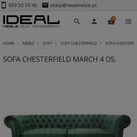
smartphone
mail
669 30 30 40
sklep@idealmeble.pl
0
search
person
shopping_basket
menu
HOME
MEBLE
SOFY
SOFY CHESTERFIELD
SOFA CHESTERFIE
SOFA CHESTERFIELD MARCH 4 OS.