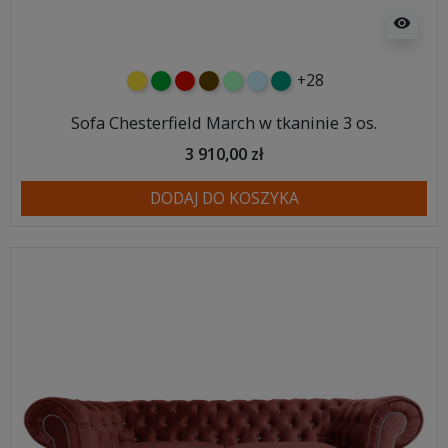
visibility
+28
żółty
zielony
czerwony
czekoladowy
miętowy
błękitny
turkusowy
Sofa Chesterfield March w tkaninie 3 os.
3 910,00 zł
DODAJ DO KOSZYKA