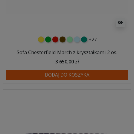
visibility
+27
żółty
zielony
czerwony
czekoladowy
miętowy
błękitny
turkusowy
Sofa Chesterfield March z kryształkami 2 os.
3 650,00 zł
DODAJ DO KOSZYKA