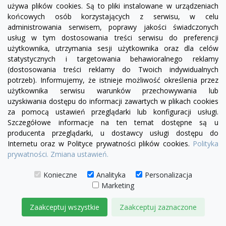
używa plików cookies. Są to pliki instalowane w urządzeniach
+29
żółty
zielony
czerwony
czekoladowy
miętowy
błękitny
turkusowy
końcowych osób korzystających z serwisu, w celu
administrowania serwisem, poprawy jakości świadczonych
Sofa Chesterfield March Decoration 3 os.
usług w tym dostosowania treści serwisu do preferencji
3 600,00 zł
użytkownika, utrzymania sesji użytkownika oraz dla celów
statystycznych i targetowania behawioralnego reklamy
DODAJ DO KOSZYKA
(dostosowania treści reklamy do Twoich indywidualnych
potrzeb). Informujemy, że istnieje możliwość określenia przez
użytkownika serwisu warunków przechowywania lub
uzyskiwania dostępu do informacji zawartych w plikach cookies
za pomocą ustawień przeglądarki lub konfiguracji usługi.
Szczegółowe informacje na ten temat dostępne są u
producenta przeglądarki, u dostawcy usługi dostępu do
Internetu oraz w Polityce prywatności plików cookies.
Polityka
prywatności.
Zmiana ustawień.
Konieczne
Analityka
Personalizacja
Marketing
Zaakceptuj wszystkie
Zaakceptuj zaznaczone