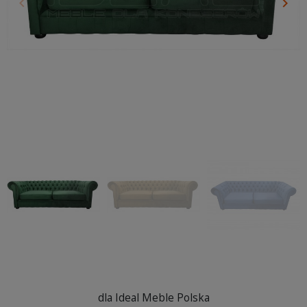
keyboard_arrow_left
keyboard_arrow_right
Poprzedni
Nas
dla Ideal Meble Polska