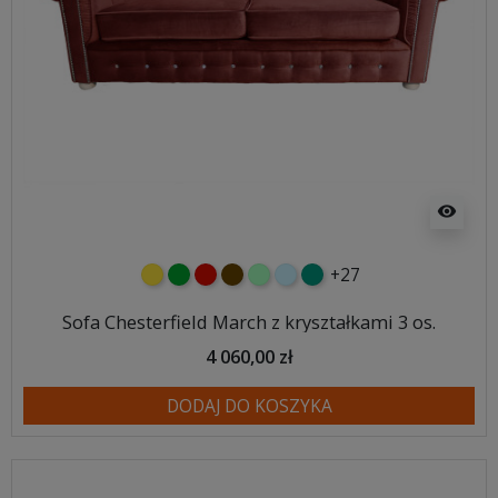
visibility
+27
żółty
zielony
czerwony
czekoladowy
miętowy
błękitny
turkusowy
Sofa Chesterfield March z kryształkami 3 os.
4 060,00 zł
DODAJ DO KOSZYKA