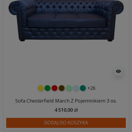
visibility
+26
żółty
zielony
czerwony
czekoladowy
miętowy
błękitny
turkusowy
Sofa Chesterfield March Z Pojemnikiem 3 os.
4 510,00 zł
DODAJ DO KOSZYKA