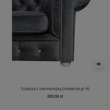
visibility
Szatoza z harmonijką (materiał gr A)
200,00 zł