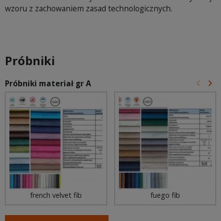
wzoru z zachowaniem zasad technologicznych.
Próbniki
keyboard_arrow_left
keyboard_arrow_right
Próbniki materiał gr A
Poprz
Na
french velvet fib
fuego fib