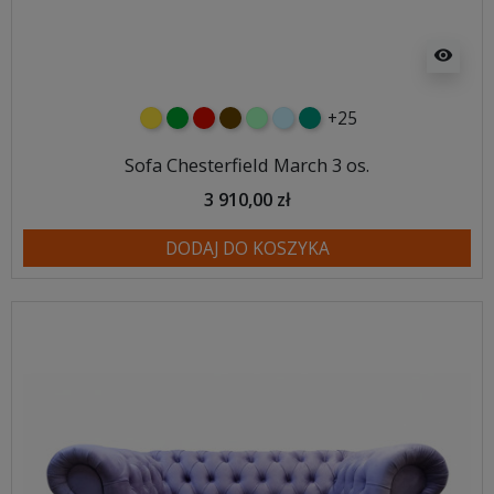
visibility
+25
żółty
zielony
czerwony
czekoladowy
miętowy
błękitny
turkusowy
Sofa Chesterfield March 3 os.
3 910,00 zł
DODAJ DO KOSZYKA