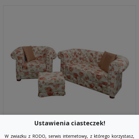
Ustawienia ciasteczek!
visibility
W zwiazku z RODO, serwis internetowy, z którego korzystasz,