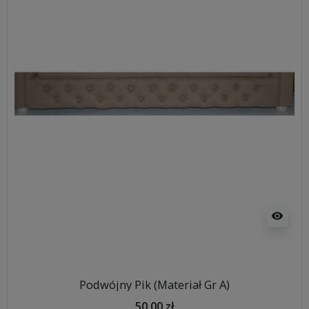
visibility
Podwójny Pik (Materiał Gr A)
50,00 zł