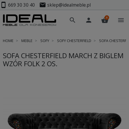
smartphone
mail
669 30 30 40
sklep@idealmeble.pl
0
search
person
shopping_basket
menu
HOME
MEBLE
SOFY
SOFY CHESTERFIELD
SOFA CHESTERFIE
SOFA CHESTERFIELD MARCH Z BIGLEM
WZÓR FOLK 2 OS.