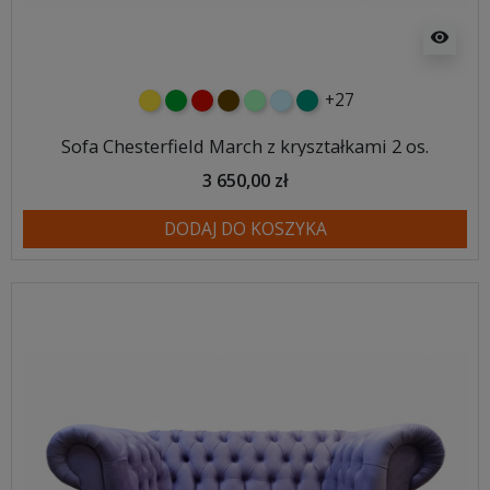
visibility
+27
żółty
zielony
czerwony
czekoladowy
miętowy
błękitny
turkusowy
Sofa Chesterfield March z kryształkami 2 os.
3 650,00 zł
DODAJ DO KOSZYKA