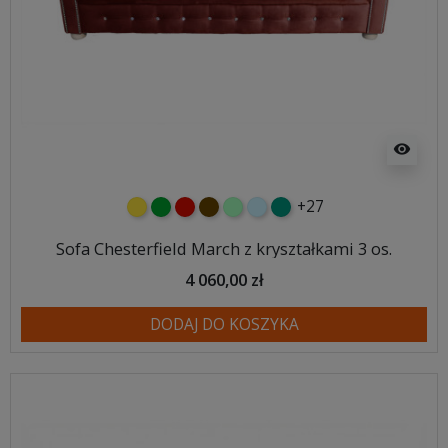
visibility
+27
żółty
zielony
czerwony
czekoladowy
miętowy
błękitny
turkusowy
Sofa Chesterfield March z kryształkami 3 os.
4 060,00 zł
DODAJ DO KOSZYKA