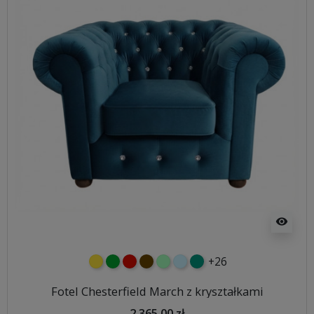
visibility
+26
żółty
zielony
czerwony
czekoladowy
miętowy
błękitny
turkusowy
Fotel Chesterfield March z kryształkami
2 365,00 zł