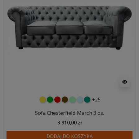
visibility
+25
żółty
zielony
czerwony
czekoladowy
miętowy
błękitny
turkusowy
Sofa Chesterfield March 3 os.
3 910,00 zł
DODAJ DO KOSZYKA