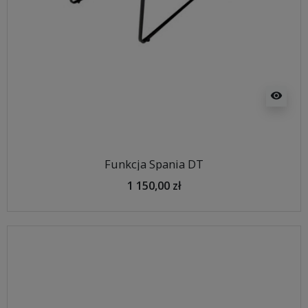
visibility
Funkcja Spania DT
1 150,00 zł