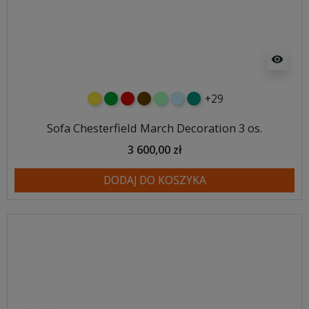
visibility
+29
żółty
zielony
czerwony
czekoladowy
miętowy
błękitny
turkusowy
Sofa Chesterfield March Decoration 3 os.
3 600,00 zł
DODAJ DO KOSZYKA