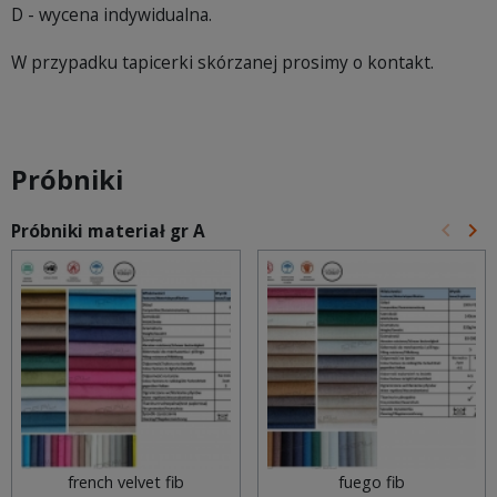
D - wycena indywidualna.
W przypadku tapicerki skórzanej prosimy o kontakt.
Próbniki
keyboard_arrow_left
keyboard_arrow_right
Próbniki materiał gr A
Poprz
Na
french velvet fib
fuego fib