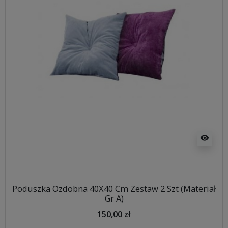
visibility
Poduszka Ozdobna 40X40 Cm Zestaw 2 Szt (Materiał
Gr A)
150,00 zł