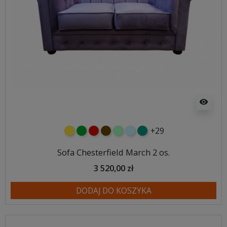
visibility
+29
żółty
zielony
czerwony
czekoladowy
miętowy
błękitny
turkusowy
Sofa Chesterfield March 2 os.
3 520,00 zł
DODAJ DO KOSZYKA