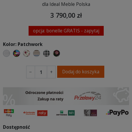
dla Ideal Meble Polska
3 790,00 zł
opcja: bonelle GRATIS - zapytaj
Kolor: Patchwork
marmur
Patchwork
Kwiatowy
Paski
Kratka
folk
Dodaj do koszyka
−
+
Dostępność