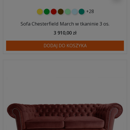
+28
żółty
zielony
czerwony
czekoladowy
miętowy
błękitny
turkusowy
Sofa Chesterfield March w tkaninie 3 os.
3 910,00 zł
DODAJ DO KOSZYKA