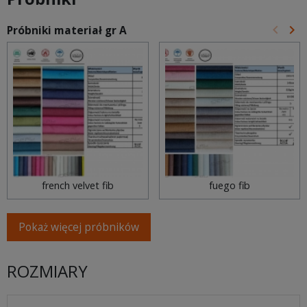
keyboard_arrow_left
keyboard_arrow_right
Próbniki materiał gr A
Poprz
Na
french velvet fib
fuego fib
Pokaż więcej próbników
ROZMIARY