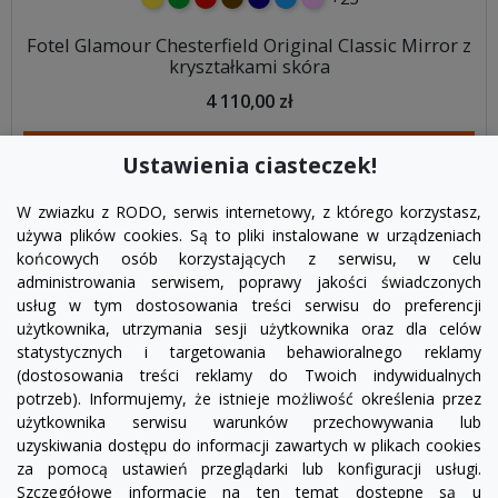
Fotel Glamour Chesterfield Original Classic Mirror z
kryształkami skóra
4 110,00 zł
DODAJ DO KOSZYKA
Ustawienia ciasteczek!
W zwiazku z RODO, serwis internetowy, z którego korzystasz,
używa plików cookies. Są to pliki instalowane w urządzeniach
końcowych osób korzystających z serwisu, w celu
administrowania serwisem, poprawy jakości świadczonych
usług w tym dostosowania treści serwisu do preferencji
użytkownika, utrzymania sesji użytkownika oraz dla celów
statystycznych i targetowania behawioralnego reklamy
(dostosowania treści reklamy do Twoich indywidualnych
potrzeb). Informujemy, że istnieje możliwość określenia przez
Facebook
YouTube
Pinterest
Inst
użytkownika serwisu warunków przechowywania lub
uzyskiwania dostępu do informacji zawartych w plikach cookies
za pomocą ustawień przeglądarki lub konfiguracji usługi.
PRODUKTY

Szczegółowe informacje na ten temat dostępne są u