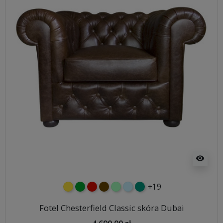
visibility
+19
żółty
zielony
czerwony
czekoladowy
miętowy
błękitny
turkusowy
Fotel Chesterfield Classic skóra Dubai