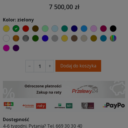
7 500,00 zł
Kolor: zielony
żółty
zielony
czerwony
czekoladowy
miętowy
błękitny
turkusowy
granatowy
niebieski
różowy
malinowy
czarn
biały
złoty
srebrny
butelkowa zieleń
ciemno niebieski
szary
musztardowy
brązowy
beżowy
khaki
morski
wybór
fuksja
fioletowy
Dodaj do koszyka
−
+
Dostępność
4-6 tygodni. Pytania? Tel. 669 30 30 40