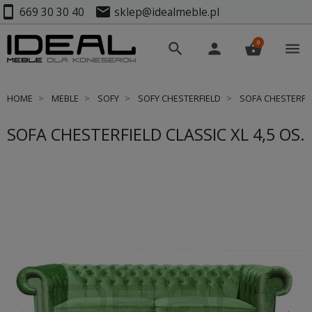
smartphone
mail
669 30 30 40
sklep@idealmeble.pl
0
search
person
shopping_basket
menu
HOME
MEBLE
SOFY
SOFY CHESTERFIELD
SOFA CHESTERFIEL
SOFA CHESTERFIELD CLASSIC XL 4,5 OS.