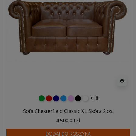
visibility
+18
zielony
czerwony
granatowy
niebieski
różowy
czarny
biały
Sofa Chesterfield Classic XL Skóra 2 os.
4 500,00 zł
DODAJ DO KOSZYKA