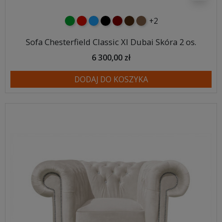
+2
zielony
czerwony
niebieski
czarny
kasztanowy
ciemno brązowy
brązowy
Sofa Chesterfield Classic Xl Dubai Skóra 2 os.
6 300,00 zł
DODAJ DO KOSZYKA