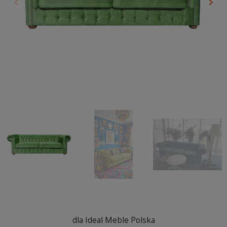
keyboard_arrow_left
keyboard_arrow_right
Poprzedni
Nas
dla Ideal Meble Polska