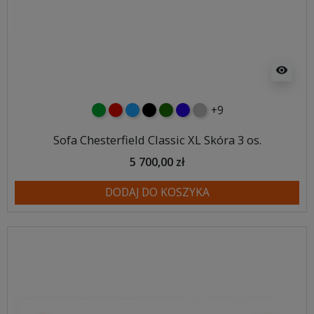
visibility
+9
zielony
czerwony
niebieski
czarny
butelkowa zieleń
ciemno niebieski
szary
Sofa Chesterfield Classic XL Skóra 3 os.
5 700,00 zł
DODAJ DO KOSZYKA