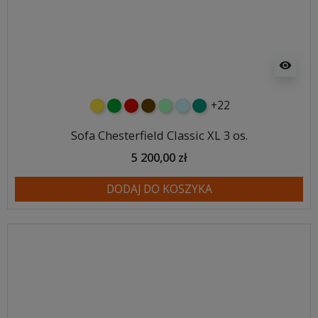
visibility
+22
żółty
zielony
czerwony
czekoladowy
miętowy
błękitny
turkusowy
Sofa Chesterfield Classic XL 3 os.
5 200,00 zł
DODAJ DO KOSZYKA