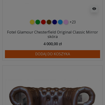
visibility
+23
żółty
zielony
czerwony
czekoladowy
granatowy
niebieski
różowy
Fotel Glamour Chesterfield Original Classic Mirror
skóra
4 000,00 zł
DODAJ DO KOSZYKA