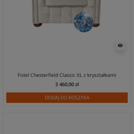
visibility
Fotel Chesterfield Classic XL z kryształkami
3 460,00 zł
DODAJ DO KOSZYKA