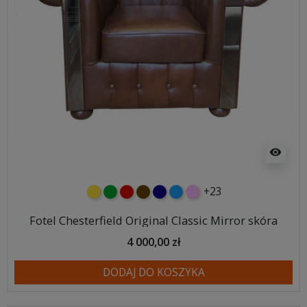
visibility
+23
żółty
zielony
czerwony
czekoladowy
granatowy
niebieski
różowy
Fotel Chesterfield Original Classic Mirror skóra
4 000,00 zł
DODAJ DO KOSZYKA