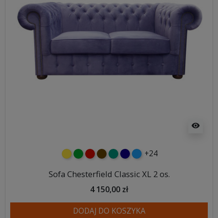
visibility
+24
żółty
zielony
czerwony
czekoladowy
turkusowy
granatowy
niebieski
Sofa Chesterfield Classic XL 2 os.
4 150,00 zł
DODAJ DO KOSZYKA