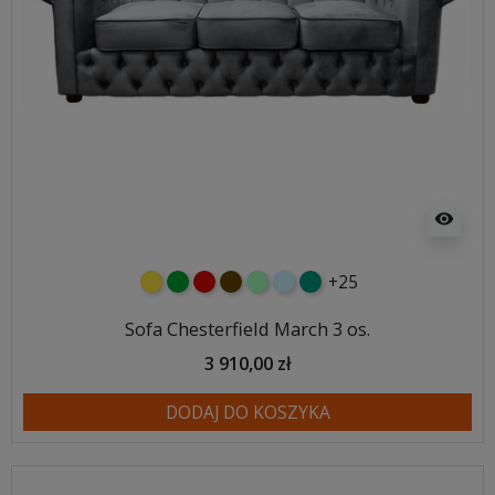
visibility
+25
żółty
zielony
czerwony
czekoladowy
miętowy
błękitny
turkusowy
Sofa Chesterfield March 3 os.
3 910,00 zł
DODAJ DO KOSZYKA