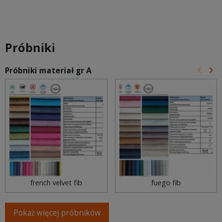
Próbniki
keyboard_arrow_left
keyboard_arrow_right
Próbniki materiał gr A
Poprz
Na
french velvet fib
fuego fib
Pokaż więcej próbników