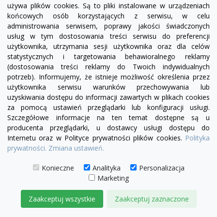
używa plików cookies. Są to pliki instalowane w urządzeniach
końcowych osób korzystających z serwisu, w celu
administrowania serwisem, poprawy jakości świadczonych
usług w tym dostosowania treści serwisu do preferencji
użytkownika, utrzymania sesji użytkownika oraz dla celów
statystycznych i targetowania behawioralnego reklamy
(dostosowania treści reklamy do Twoich indywidualnych
potrzeb). Informujemy, że istnieje możliwość określenia przez
użytkownika serwisu warunków przechowywania lub
uzyskiwania dostępu do informacji zawartych w plikach cookies
za pomocą ustawień przeglądarki lub konfiguracji usługi.
Szczegółowe informacje na ten temat dostępne są u
producenta przeglądarki, u dostawcy usługi dostępu do
Internetu oraz w Polityce prywatności plików cookies.
Polityka
prywatności.
Zmiana ustawień.
Konieczne
Analityka
Personalizacja
visibility
Marketing
+28
żółty
zielony
czerwony
czekoladowy
miętowy
błękitny
turkusowy
Zaakceptuj wszystkie
Zaakceptuj zaznaczone