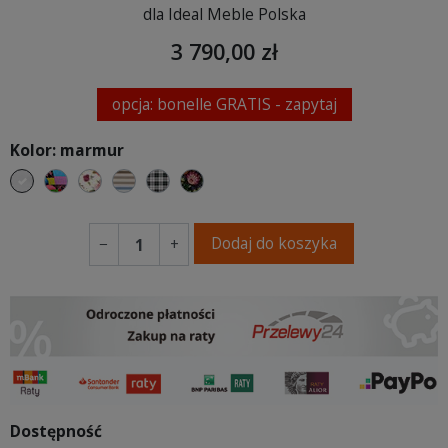
dla Ideal Meble Polska
3 790,00 zł
opcja: bonelle GRATIS - zapytaj
Kolor: marmur
marmur
Patchwork
Kwiatowy
Paski
Kratka
folk
Dodaj do koszyka
−
+
Dostępność