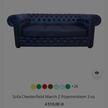
visibility
+26
żółty
zielony
czerwony
czekoladowy
miętowy
błękitny
turkusowy
Sofa Chesterfield March Z Pojemnikiem 3 os.
4 510,00 zł