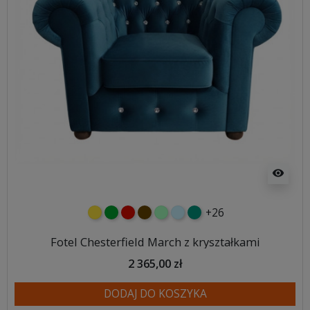
visibility
+26
żółty
zielony
czerwony
czekoladowy
miętowy
błękitny
turkusowy
Fotel Chesterfield March z kryształkami
2 365,00 zł
DODAJ DO KOSZYKA