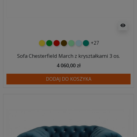
visibility
+27
żółty
zielony
czerwony
czekoladowy
miętowy
błękitny
turkusowy
Sofa Chesterfield March z kryształkami 3 os.
4 060,00 zł
DODAJ DO KOSZYKA