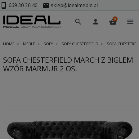
smartphone
mail
669 30 30 40
sklep@idealmeble.pl
0
search
person
shopping_basket
menu
HOME
MEBLE
SOFY
SOFY CHESTERFIELD
SOFA CHESTERFI
SOFA CHESTERFIELD MARCH Z BIGLEM
WZÓR MARMUR 2 OS.