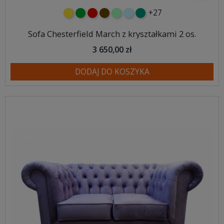
+27
żółty
zielony
czerwony
czekoladowy
miętowy
błękitny
turkusowy
Sofa Chesterfield March z kryształkami 2 os.
3 650,00 zł
DODAJ DO KOSZYKA