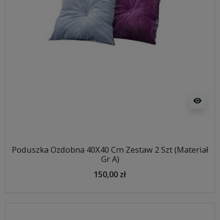
visibility
Poduszka Ozdobna 40X40 Cm Zestaw 2 Szt (Materiał
Gr A)
150,00 zł