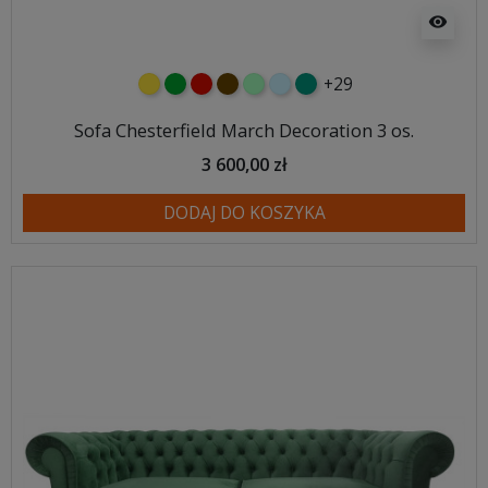
visibility
+29
żółty
zielony
czerwony
czekoladowy
miętowy
błękitny
turkusowy
Sofa Chesterfield March Decoration 3 os.
3 600,00 zł
DODAJ DO KOSZYKA