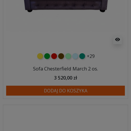
visibility
+29
żółty
zielony
czerwony
czekoladowy
miętowy
błękitny
turkusowy
Sofa Chesterfield March 2 os.
3 520,00 zł
DODAJ DO KOSZYKA