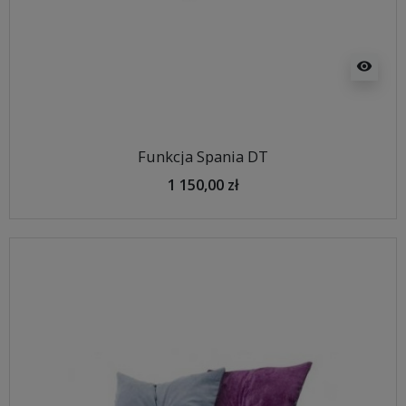
visibility
Funkcja Spania DT
1 150,00 zł