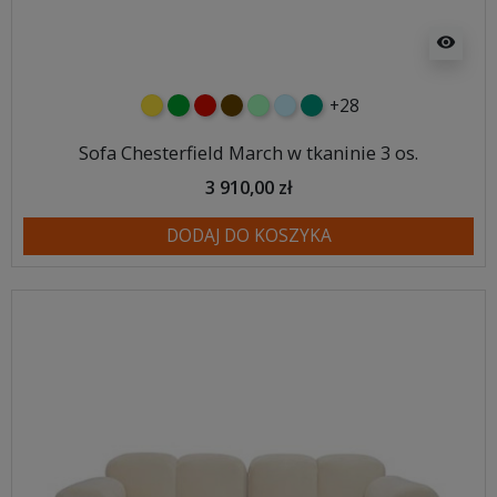
visibility
+28
żółty
zielony
czerwony
czekoladowy
miętowy
błękitny
turkusowy
Sofa Chesterfield March w tkaninie 3 os.
3 910,00 zł
DODAJ DO KOSZYKA