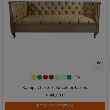
visibility
+24
żółty
zielony
czerwony
czekoladowy
miętowy
błękitny
turkusowy
Kanapa Chesterfield Celebrity 3 os.
4 680,00 zł
DODAJ DO KOSZYKA