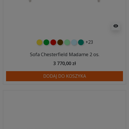
visibility
+23
żółty
zielony
czerwony
czekoladowy
miętowy
błękitny
turkusowy
Sofa Chesterfield Madame 2 os.
3 770,00 zł
DODAJ DO KOSZYKA