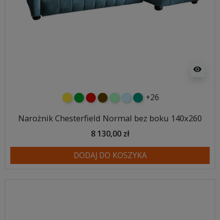
visibility
+26
żółty
zielony
czerwony
czekoladowy
miętowy
błękitny
turkusowy
Narożnik Chesterfield Normal bez boku 140x260
8 130,00 zł
DODAJ DO KOSZYKA