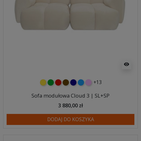
visibility
+13
żółty
zielony
czerwony
czekoladowy
granatowy
niebieski
różowy
Sofa modułowa Cloud 3 | SL+SP
3 880,00 zł
DODAJ DO KOSZYKA