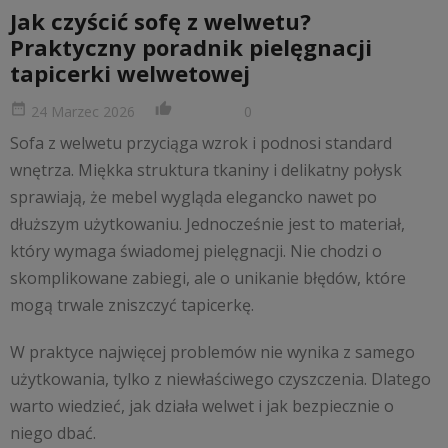
Jak czyścić sofę z welwetu?
Praktyczny poradnik pielęgnacji
tapicerki welwetowej
date_range
thumb_up_alt
24 Marzec 2026
0
Sofa z welwetu przyciąga wzrok i podnosi standard
wnętrza. Miękka struktura tkaniny i delikatny połysk
sprawiają, że mebel wygląda elegancko nawet po
dłuższym użytkowaniu. Jednocześnie jest to materiał,
który wymaga świadomej pielęgnacji. Nie chodzi o
skomplikowane zabiegi, ale o unikanie błędów, które
mogą trwale zniszczyć tapicerkę.
W praktyce najwięcej problemów nie wynika z samego
użytkowania, tylko z niewłaściwego czyszczenia. Dlatego
warto wiedzieć, jak działa welwet i jak bezpiecznie o
niego dbać.