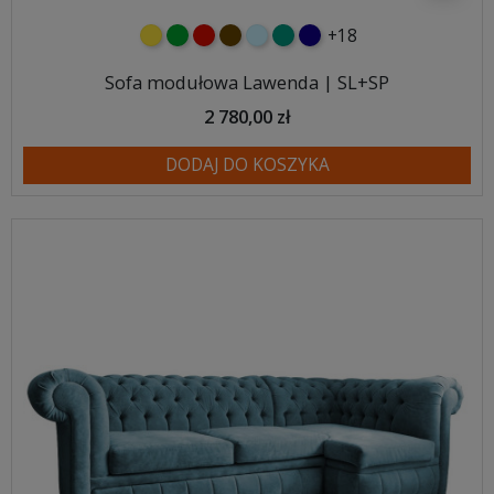
+18
żółty
zielony
czerwony
czekoladowy
błękitny
turkusowy
granatowy
Sofa modułowa Lawenda | SL+SP
2 780,00 zł
DODAJ DO KOSZYKA