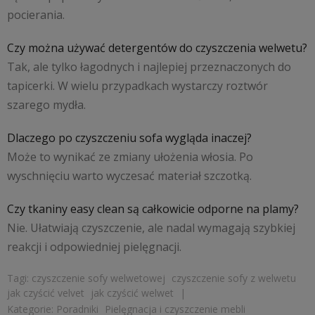
pocierania.
Czy można używać detergentów do czyszczenia welwetu?
Tak, ale tylko łagodnych i najlepiej przeznaczonych do
tapicerki. W wielu przypadkach wystarczy roztwór
szarego mydła.
Dlaczego po czyszczeniu sofa wygląda inaczej?
Może to wynikać ze zmiany ułożenia włosia. Po
wyschnięciu warto wyczesać materiał szczotką.
Czy tkaniny easy clean są całkowicie odporne na plamy?
Nie. Ułatwiają czyszczenie, ale nadal wymagają szybkiej
reakcji i odpowiedniej pielęgnacji.
Tagi:
czyszczenie sofy welwetowej
czyszczenie sofy z welwetu
jak czyścić velvet
jak czyścić welwet
|
Kategorie:
Poradniki
Pielęgnacja i czyszczenie mebli