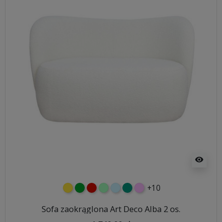
visibility
+10
żółty
zielony
czerwony
miętowy
błękitny
turkusowy
różowy
Sofa zaokrąglona Art Deco Alba 2 os.