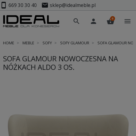
smartphone
mail
669 30 30 40
sklep@idealmeble.pl
0
search
person
shopping_basket
menu
HOME
MEBLE
SOFY
SOFY GLAMOUR
SOFA GLAMOUR NOWO
SOFA GLAMOUR NOWOCZESNA NA
NÓŻKACH ALDO 3 OS.