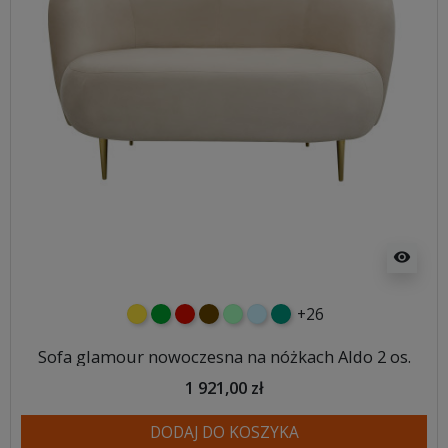
visibility
+26
żółty
zielony
czerwony
czekoladowy
miętowy
błękitny
turkusowy
Sofa glamour nowoczesna na nóżkach Aldo 2 os.
1 921,00 zł
DODAJ DO KOSZYKA