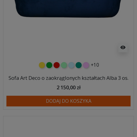
visibility
+10
żółty
zielony
czerwony
miętowy
błękitny
turkusowy
różowy
Sofa Art Deco o zaokrąglonych kształtach Alba 3 os.
2 150,00 zł
DODAJ DO KOSZYKA