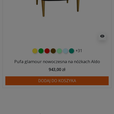
visibility
+31
żółty
zielony
czerwony
czekoladowy
miętowy
błękitny
turkusowy
Pufa glamour nowoczesna na nóżkach Aldo
943,00 zł
DODAJ DO KOSZYKA