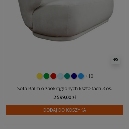
visibility
+10
żółty
zielony
czerwony
błękitny
turkusowy
granatowy
niebieski
Sofa Balm o zaokrąglonych kształtach 3 os.
2 599,00 zł
DODAJ DO KOSZYKA