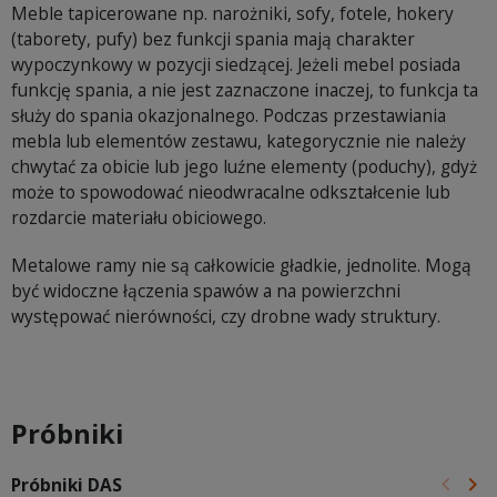
Meble tapicerowane np. narożniki, sofy, fotele, hokery
(taborety, pufy) bez funkcji spania mają charakter
wypoczynkowy w pozycji siedzącej. Jeżeli mebel posiada
funkcję spania, a nie jest zaznaczone inaczej, to funkcja ta
służy do spania okazjonalnego. Podczas przestawiania
mebla lub elementów zestawu, kategorycznie nie należy
chwytać za obicie lub jego luźne elementy (poduchy), gdyż
może to spowodować nieodwracalne odkształcenie lub
rozdarcie materiału obiciowego.
Metalowe ramy nie są całkowicie gładkie, jednolite. Mogą
być widoczne łączenia spawów a na powierzchni
występować nierówności, czy drobne wady struktury.
Próbniki
keyboard_arrow_left
keyboard_arrow_right
Próbniki DAS
Poprz
Na