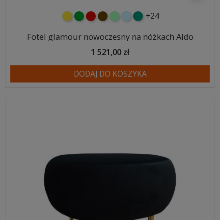
+24
żółty
zielony
czerwony
czekoladowy
miętowy
błękitny
turkusowy
Fotel glamour nowoczesny na nóżkach Aldo
1 521,00 zł
DODAJ DO KOSZYKA