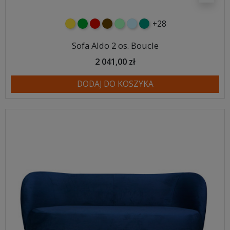
+28
żółty
zielony
czerwony
czekoladowy
miętowy
błękitny
turkusowy
Sofa Aldo 2 os. Boucle
2 041,00 zł
DODAJ DO KOSZYKA