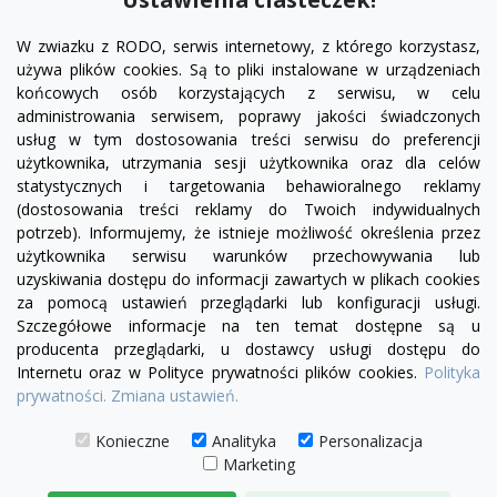
W zwiazku z RODO, serwis internetowy, z którego korzystasz,
używa plików cookies. Są to pliki instalowane w urządzeniach
końcowych osób korzystających z serwisu, w celu
administrowania serwisem, poprawy jakości świadczonych
usług w tym dostosowania treści serwisu do preferencji
użytkownika, utrzymania sesji użytkownika oraz dla celów
statystycznych i targetowania behawioralnego reklamy
(dostosowania treści reklamy do Twoich indywidualnych
potrzeb). Informujemy, że istnieje możliwość określenia przez
Facebook
YouTube
Pinterest
Inst
użytkownika serwisu warunków przechowywania lub
uzyskiwania dostępu do informacji zawartych w plikach cookies
za pomocą ustawień przeglądarki lub konfiguracji usługi.
PRODUKTY

Szczegółowe informacje na ten temat dostępne są u
producenta przeglądarki, u dostawcy usługi dostępu do
Internetu oraz w Polityce prywatności plików cookies.
Polityka
INFORMACJE

prywatności.
Zmiana ustawień.
TWOJE KONTO

Konieczne
Analityka
Personalizacja
Marketing
KONTAKT
