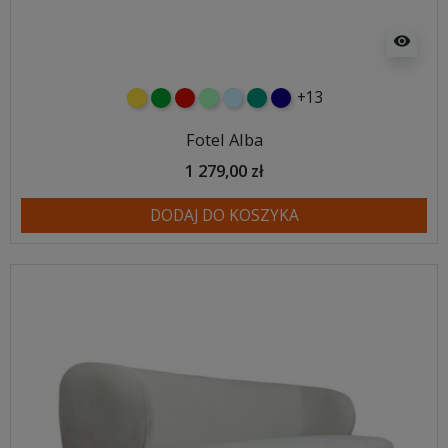
visibility
+13
żółty
zielony
czerwony
miętowy
błękitny
turkusowy
granatowy
Fotel Alba
1 279,00 zł
DODAJ DO KOSZYKA