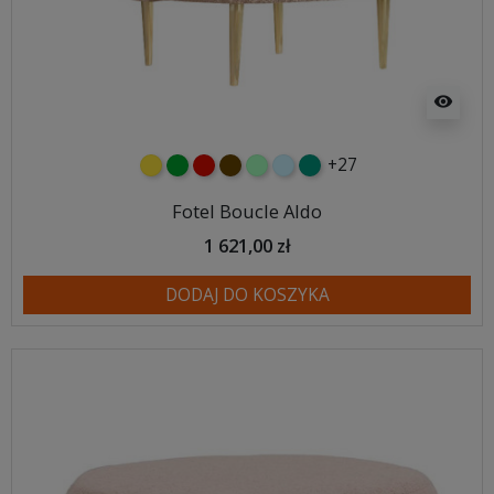
visibility
+27
żółty
zielony
czerwony
czekoladowy
miętowy
błękitny
turkusowy
Fotel Boucle Aldo
1 621,00 zł
DODAJ DO KOSZYKA