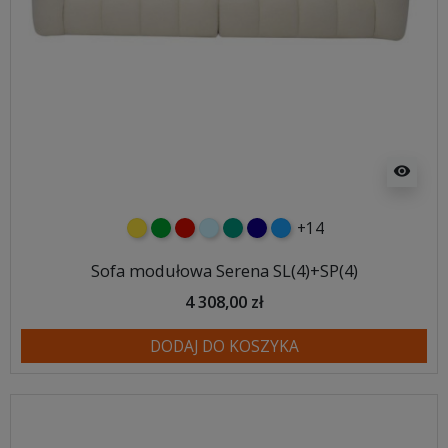
visibility
+14
żółty
zielony
czerwony
błękitny
turkusowy
granatowy
niebieski
Sofa modułowa Serena SL(4)+SP(4)
4 308,00 zł
DODAJ DO KOSZYKA