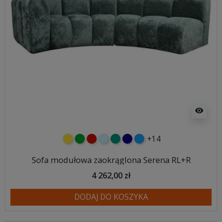
visibility
+14
żółty
zielony
czerwony
błękitny
turkusowy
granatowy
niebieski
Sofa modułowa zaokrąglona Serena RL+R
4 262,00 zł
DODAJ DO KOSZYKA