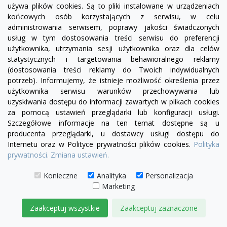
używa plików cookies. Są to pliki instalowane w urządzeniach
końcowych osób korzystających z serwisu, w celu
administrowania serwisem, poprawy jakości świadczonych
usług w tym dostosowania treści serwisu do preferencji
użytkownika, utrzymania sesji użytkownika oraz dla celów
statystycznych i targetowania behawioralnego reklamy
(dostosowania treści reklamy do Twoich indywidualnych
potrzeb). Informujemy, że istnieje możliwość określenia przez
użytkownika serwisu warunków przechowywania lub
uzyskiwania dostępu do informacji zawartych w plikach cookies
za pomocą ustawień przeglądarki lub konfiguracji usługi.
Szczegółowe informacje na ten temat dostępne są u
producenta przeglądarki, u dostawcy usługi dostępu do
Internetu oraz w Polityce prywatności plików cookies.
Polityka
visibility
prywatności.
Zmiana ustawień.
Konieczne
Analityka
Personalizacja
Marketing
Sofa modułowa Serena bez boku |element prosty
SL5/SP5
Zaakceptuj wszystkie
Zaakceptuj zaznaczone
2 515,00 zł