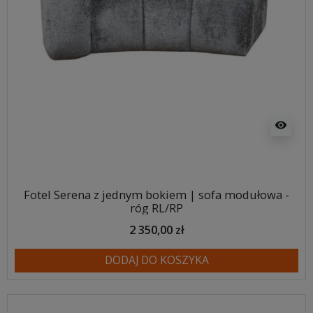
visibility
Fotel Serena z jednym bokiem | sofa modułowa -
róg RL/RP
2 350,00 zł
DODAJ DO KOSZYKA