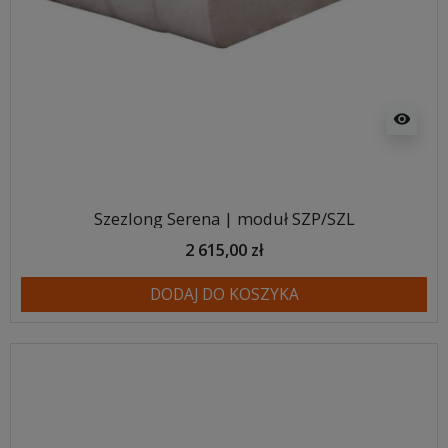
visibility
Szezlong Serena | moduł SZP/SZL
2 615,00 zł
DODAJ DO KOSZYKA