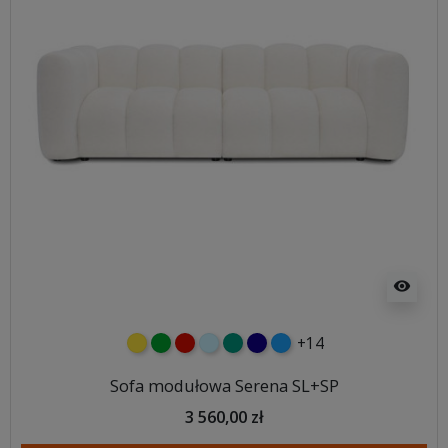
visibility
+14
żółty
zielony
czerwony
błękitny
turkusowy
granatowy
niebieski
Sofa modułowa Serena SL+SP
3 560,00 zł