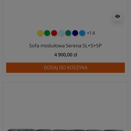
visibility
+14
żółty
zielony
czerwony
błękitny
turkusowy
granatowy
niebieski
Sofa modułowa Serena SL+S+SP
4 900,00 zł
DODAJ DO KOSZYKA