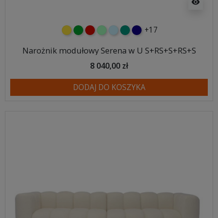
visibility
+17
żółty
zielony
czerwony
miętowy
błękitny
turkusowy
granatowy
Narożnik modułowy Serena w U S+RS+S+RS+S
8 040,00 zł
DODAJ DO KOSZYKA