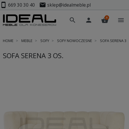
smartphone
mail
669 30 30 40
sklep@idealmeble.pl
0
search
person
shopping_basket
menu
HOME
MEBLE
SOFY
SOFY NOWOCZESNE
SOFA SERENA 3 
SOFA SERENA 3 OS.