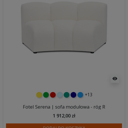
visibility
+13
żółty
zielony
czerwony
błękitny
turkusowy
granatowy
niebieski
Fotel Serena | sofa modułowa - róg R
1 912,00 zł