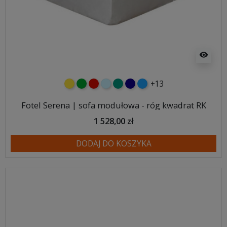
visibility
+13
żółty
zielony
czerwony
błękitny
turkusowy
granatowy
niebieski
Fotel Serena | sofa modułowa - róg kwadrat RK
1 528,00 zł
DODAJ DO KOSZYKA