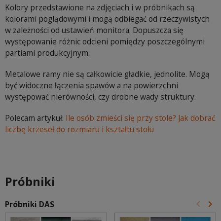
Kolory przedstawione na zdjęciach i w próbnikach są
kolorami poglądowymi i mogą odbiegać od rzeczywistych
w zależności od ustawień monitora. Dopuszcza się
występowanie różnic odcieni pomiędzy poszczególnymi
partiami produkcyjnym.
Metalowe ramy nie są całkowicie gładkie, jednolite. Mogą
być widoczne łączenia spawów a na powierzchni
występować nierówności, czy drobne wady struktury.
Polecam artykuł:
Ile osób zmieści się przy stole? Jak dobrać
liczbę krzeseł do rozmiaru i kształtu stołu
Próbniki
keyboard_arrow_left
keyboard_arrow_right
Próbniki DAS
Poprz
Na