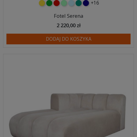
+16
żółty
zielony
czerwony
miętowy
błękitny
turkusowy
granatowy
Fotel Serena
2 220,00 zł
DODAJ DO KOSZYKA