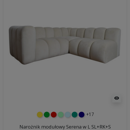
visibility
+17
żółty
zielony
czerwony
miętowy
błękitny
turkusowy
granatowy
Narożnik modułowy Serena w L SL+RK+S