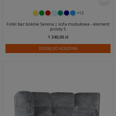
+13
żółty
zielony
czerwony
błękitny
turkusowy
granatowy
niebieski
Fotel bez boków Serena | sofa modułowa - element
prosty S
1 340,00 zł
DODAJ DO KOSZYKA