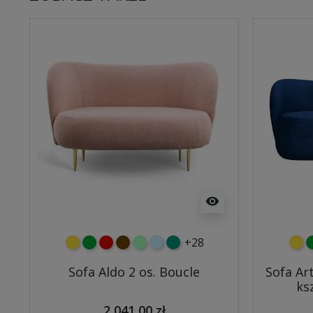
visibility
+28
żółty
zielony
czerwony
czekoladowy
miętowy
błękitny
turkusowy
żółt
z
Sofa Aldo 2 os. Boucle
Sofa Ar
ks
2 041,00 zł