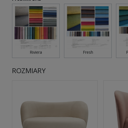
Riviera
Fresh
P
ROZMIARY