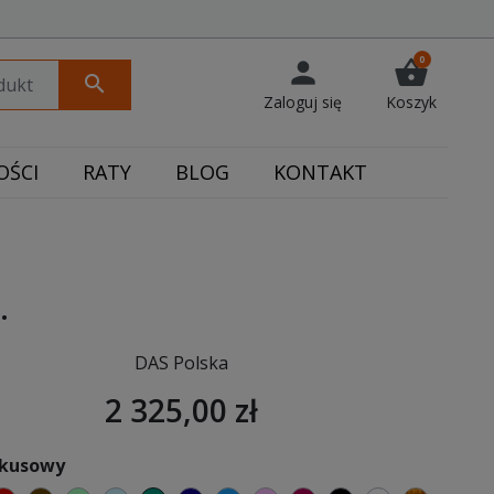
0
person
shopping_basket
search
Zaloguj się
Koszyk
ŚCI
RATY
BLOG
KONTAKT
.
DAS Polska
2 325,00 zł
rkusowy