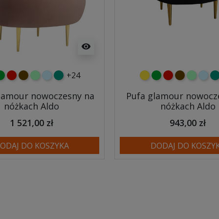
visibility
+24
y
ielony
czerwony
czekoladowy
miętowy
błękitny
turkusowy
żółty
zielony
czerwony
czekoladow
miętowy
błęki
tu
glamour nowoczesny na
Pufa glamour nowocz
nóżkach Aldo
nóżkach Aldo
1 521,00 zł
943,00 zł
ODAJ DO KOSZYKA
DODAJ DO KOSZY