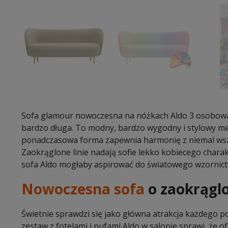
Sofa glamour nowoczesna na nóżkach Aldo 3 osobowa je
bardzo długa. To modny, bardzo wygodny i stylowy m
ponadczasowa forma zapewnia harmonię z niemal wsz
Zaokrąglone linie nadają sofie lekko kobiecego charakt
sofa Aldo mogłaby aspirować do światowego wzornict
Nowoczesna sofa
o zaokrąglo
Świetnie sprawdzi się jako główna atrakcja każdego 
zestaw z fotelami i pufami Aldo w salonie sprawi, że