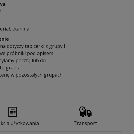
owa
a
eriał, tkanina
enie
a dotyczy tapicerki z grupy I
we próbniki pod opisem
syłamy pocztą lub do
u gratis
 cenę w pozostałych grupach
ukcja użytkowania
Transport