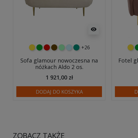
visibility
+26
żółty
zielony
czerwony
czekoladowy
miętowy
błękitny
turkusowy
żółt
z
Sofa glamour nowoczesna na
Fotel 
nóżkach Aldo 2 os.
1 921,00 zł
DODAJ DO KOSZYKA
D
ZOBACZ TAKŻE