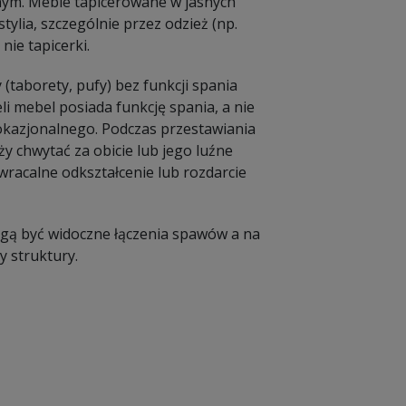
nym. Meble tapicerowane w jasnych
ylia, szczególnie przez odzież (np.
nie tapicerki.
 (taborety, pufy) bez funkcji spania
li mebel posiada funkcję spania, a nie
a okazjonalnego. Podczas przestawiania
y chwytać za obicie lub jego luźne
racalne odkształcenie lub rozdarcie
Mogą być widoczne łączenia spawów a na
 struktury.