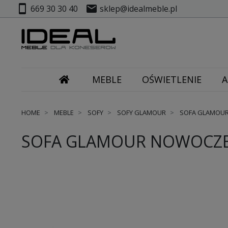
smartphone
mail
669 30 30 40
sklep@idealmeble.pl
MEBLE
OŚWIETLENIE
A
HOME
MEBLE
SOFY
SOFY GLAMOUR
SOFA GLAMOUR
SOFA GLAMOUR NOWOCZES