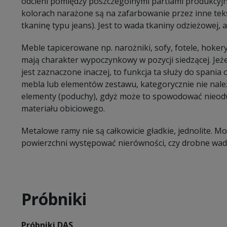
odcieni pomiędzy poszczególnymi partiami produkcyj
kolorach narażone są na zafarbowanie przez inne tekst
tkaninę typu jeans). Jest to wada tkaniny odzieżowej, a 
Meble tapicerowane np. narożniki, sofy, fotele, hokery
mają charakter wypoczynkowy w pozycji siedzącej. Jeże
jest zaznaczone inaczej, to funkcja ta służy do spani
mebla lub elementów zestawu, kategorycznie nie należ
elementy (poduchy), gdyż może to spowodować nieodw
materiału obiciowego.
Metalowe ramy nie są całkowicie gładkie, jednolite. 
powierzchni występować nierówności, czy drobne wady
Próbniki
Próbniki DAS