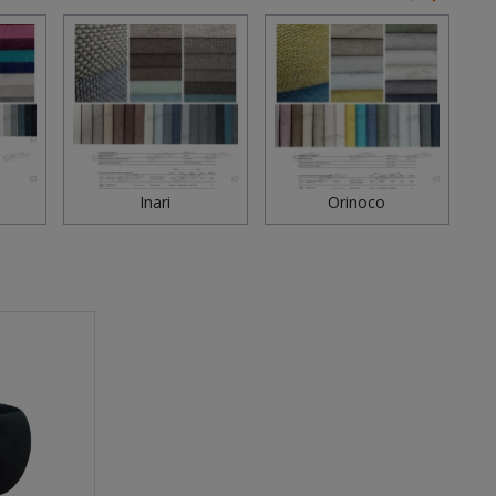
Poprzedni
Następ
Inari
Orinoco