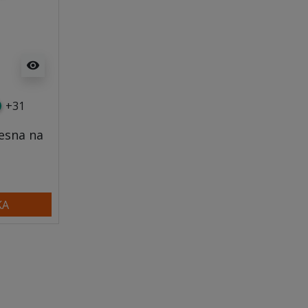
visibility
+31
y
tny
rkusowy
esna na
KA