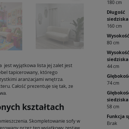
180 cm
Długość
siedziska
160 cm
Wysokoś
80 cm
Wysokoś
siedziska
st wyjątkowa lista jej zalet jest
44 cm
ebel tapicerowany, którego
Głębokoś
ystkimi aranżacjami wnętrza.
74 cm
eru. Całość prezentuje się tak, ze
Głębokoś
wa.
siedziska
nych kształtach
58 cm
Funkcja s
pomieszczenia. Skompletowanie sofy w
Brak
 oferowany przez ten wyjątkowy zestaw