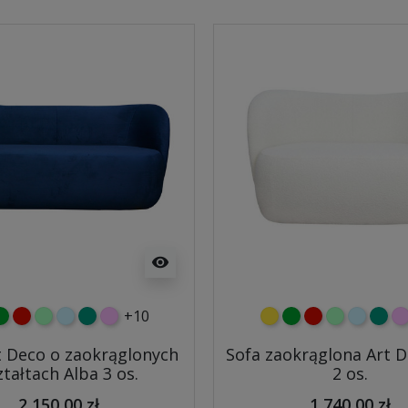
visibility
+10
y
ielony
czerwony
miętowy
błękitny
turkusowy
różowy
żółty
zielony
czerwony
miętowy
błękitny
turk
r
t Deco o zaokrąglonych
Sofa zaokrąglona Art D
ztałtach Alba 3 os.
2 os.
2 150,00 zł
1 740,00 zł