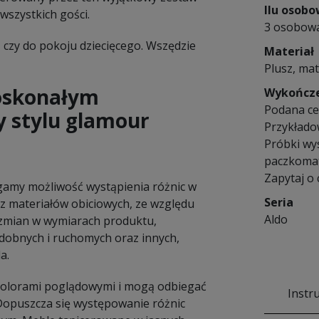
Ilu osob
szystkich gości.
3 osobow
, czy do pokoju dziecięcego. Wszędzie
Materiał
Plusz, mat
doskonałym
Wykończ
Podana cen
y stylu glamour
Przykłado
Próbki wy
paczkomat
Zapytaj o
amy możliwość wystąpienia różnic w
Seria
 materiałów obiciowych, ze względu
Aldo
e zmian w wymiarach produktu,
dobnych i ruchomych oraz innych,
a.
 kolorami poglądowymi i mogą odbiegać
Instr
 Dopuszcza się występowanie różnic