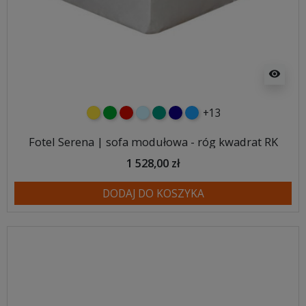
visibility
+13
żółty
zielony
czerwony
błękitny
turkusowy
granatowy
niebieski
Fotel Serena | sofa modułowa - róg kwadrat RK
1 528,00 zł
DODAJ DO KOSZYKA