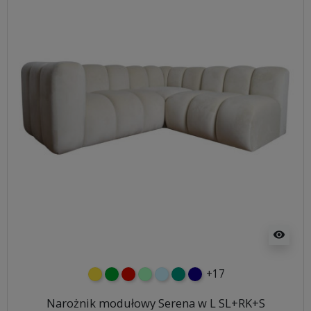
visibility
+17
żółty
zielony
czerwony
miętowy
błękitny
turkusowy
granatowy
Narożnik modułowy Serena w L SL+RK+S