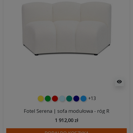
visibility
+13
żółty
zielony
czerwony
błękitny
turkusowy
granatowy
niebieski
Fotel Serena | sofa modułowa - róg R
1 912,00 zł