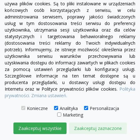
używa plików cookies. Są to pliki instalowane w urządzeniach
końcowych osób korzystających z serwisu, w celu
administrowania serwisem, poprawy jakości świadczonych
usług w tym dostosowania treści serwisu do preferencji
użytkownika, utrzymania sesji użytkownika oraz dla celów
statystycznych i targetowania behawioralnego reklamy
(dostosowania treści reklamy do Twoich indywidualnych
potrzeb). Informujemy, że istnieje możliwość określenia przez
użytkownika serwisu warunków przechowywania lub
uzyskiwania dostępu do informacji zawartych w plikach cookies
za pomocą ustawień przeglądarki lub konfiguracji usługi.
Szczegółowe informacje na ten temat dostępne są u
producenta przeglądarki, u dostawcy usługi dostępu do
Internetu oraz w Polityce prywatności plików cookies.
Polityka
visibility
prywatności.
Zmiana ustawień.
Konieczne
Analityka
Personalizacja
Marketing
Sofa modułowa Serena bez boku |element prosty
SL5/SP5
Zaakceptuj wszystkie
Zaakceptuj zaznaczone
2 515,00 zł