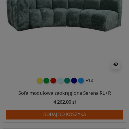
visibility
+14
żółty
zielony
czerwony
błękitny
turkusowy
granatowy
niebieski
Sofa modułowa zaokrąglona Serena RL+R
4 262,00 zł
DODAJ DO KOSZYKA