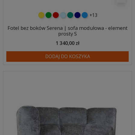
+13
żółty
zielony
czerwony
błękitny
turkusowy
granatowy
niebieski
Fotel bez boków Serena | sofa modułowa - element
prosty S
1 340,00 zł
DODAJ DO KOSZYKA