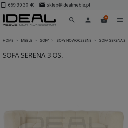
smartphone
mail
669 30 30 40
sklep@idealmeble.pl
0
search
person
shopping_basket
menu
HOME
MEBLE
SOFY
SOFY NOWOCZESNE
SOFA SERENA 3 
SOFA SERENA 3 OS.