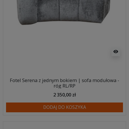
visibility
Fotel Serena z jednym bokiem | sofa modułowa -
róg RL/RP
2 350,00 zł
DODAJ DO KOSZYKA