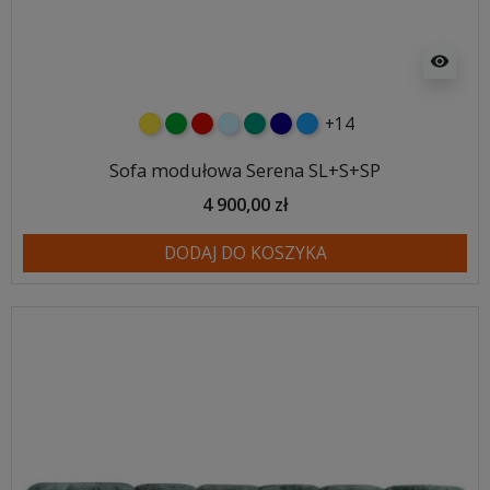
visibility
+14
żółty
zielony
czerwony
błękitny
turkusowy
granatowy
niebieski
Sofa modułowa Serena SL+S+SP
4 900,00 zł
DODAJ DO KOSZYKA