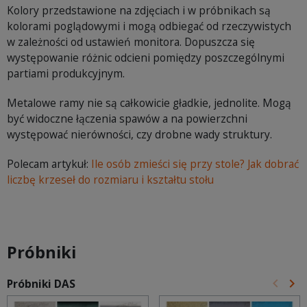
Kolory przedstawione na zdjęciach i w próbnikach są
kolorami poglądowymi i mogą odbiegać od rzeczywistych
w zależności od ustawień monitora. Dopuszcza się
występowanie różnic odcieni pomiędzy poszczególnymi
partiami produkcyjnym.
Metalowe ramy nie są całkowicie gładkie, jednolite. Mogą
być widoczne łączenia spawów a na powierzchni
występować nierówności, czy drobne wady struktury.
Polecam artykuł:
Ile osób zmieści się przy stole? Jak dobrać
liczbę krzeseł do rozmiaru i kształtu stołu
Próbniki
keyboard_arrow_left
keyboard_arrow_right
Próbniki DAS
Poprz
Na