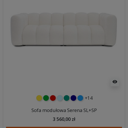
visibility
+14
żółty
zielony
czerwony
błękitny
turkusowy
granatowy
niebieski
Sofa modułowa Serena SL+SP
3 560,00 zł