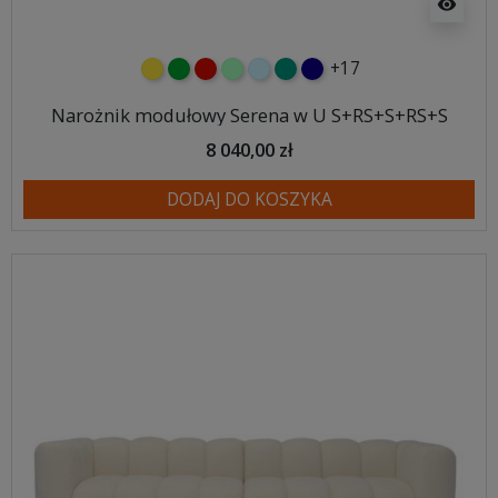
visibility
+17
żółty
zielony
czerwony
miętowy
błękitny
turkusowy
granatowy
Narożnik modułowy Serena w U S+RS+S+RS+S
8 040,00 zł
DODAJ DO KOSZYKA