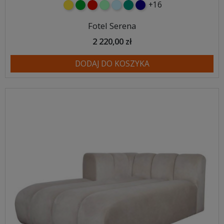
+16
żółty
zielony
czerwony
miętowy
błękitny
turkusowy
granatowy
Fotel Serena
2 220,00 zł
DODAJ DO KOSZYKA