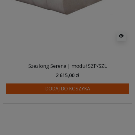
visibility
Szezlong Serena | moduł SZP/SZL
2 615,00 zł
DODAJ DO KOSZYKA