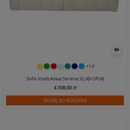
visibility
+14
żółty
zielony
czerwony
błękitny
turkusowy
granatowy
niebieski
Sofa modułowa Serena SL(4)+SP(4)
4 308,00 zł
DODAJ DO KOSZYKA