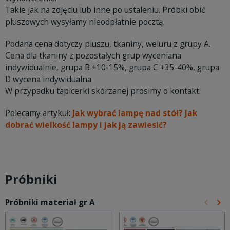
Takie jak na zdjęciu lub inne po ustaleniu. Próbki obić
pluszowych wysyłamy nieodpłatnie pocztą.
Podana cena dotyczy pluszu, tkaniny, weluru z grupy A.
Cena dla tkaniny z pozostałych grup wyceniana
indywidualnie, grupa B +10-15%, grupa C +35-40%, grupa
D wycena indywidualna
W przypadku tapicerki skórzanej prosimy o kontakt.
Polecamy artykuł:
Jak wybrać lampę nad stół? Jak
dobrać wielkość lampy i jak ją zawiesić?
Próbniki
keyboard_arrow_left
keyboard_arrow_right
Próbniki materiał gr A
Poprz
Na