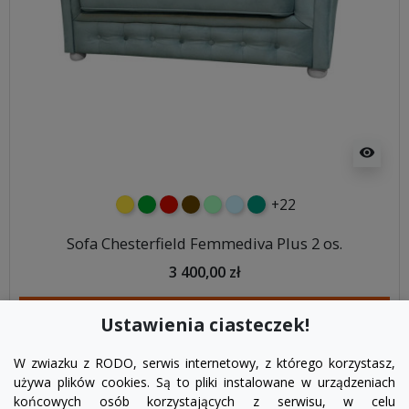
visibility
+22
żółty
zielony
czerwony
czekoladowy
miętowy
błękitny
turkusowy
Sofa Chesterfield Femmediva Plus 2 os.
3 400,00 zł
DODAJ DO KOSZYKA
Ustawienia ciasteczek!
W zwiazku z RODO, serwis internetowy, z którego korzystasz,
używa plików cookies. Są to pliki instalowane w urządzeniach
końcowych osób korzystających z serwisu, w celu