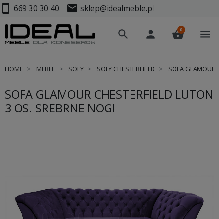
smartphone
mail
669 30 30 40
sklep@idealmeble.pl
0
search
person
shopping_basket
menu
HOME
MEBLE
SOFY
SOFY CHESTERFIELD
SOFA GLAMOUR C
SOFA GLAMOUR CHESTERFIELD LUTON
3 OS. SREBRNE NOGI