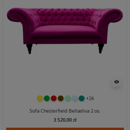
visibility
+26
żółty
zielony
czerwony
czekoladowy
miętowy
błękitny
turkusowy
Sofa Chesterfield Belladiva 2 os.
3 520,00 zł