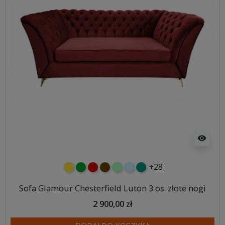
visibility
+28
żółty
zielony
czerwony
czekoladowy
miętowy
błękitny
turkusowy
Sofa Glamour Chesterfield Luton 3 os. złote nogi
2 900,00 zł