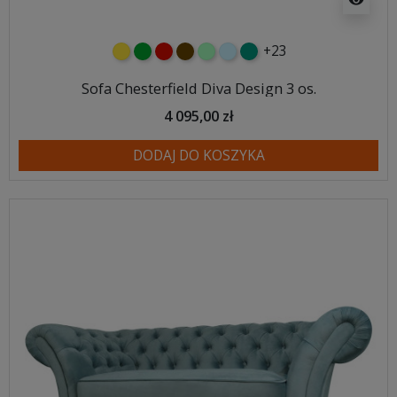
visibility
+23
żółty
zielony
czerwony
czekoladowy
miętowy
błękitny
turkusowy
Sofa Chesterfield Diva Design 3 os.
4 095,00 zł
DODAJ DO KOSZYKA