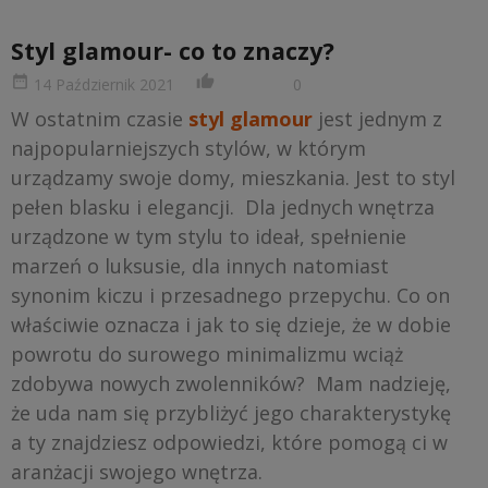
Styl glamour- co to znaczy?
date_range
thumb_up_alt
14 Październik 2021
0
W ostatnim czasie
styl glamour
jest jednym z
najpopularniejszych stylów, w którym
urządzamy swoje domy, mieszkania. Jest to styl
pełen blasku i elegancji. Dla jednych wnętrza
urządzone w tym stylu to ideał, spełnienie
marzeń o luksusie, dla innych natomiast
synonim kiczu i przesadnego przepychu. Co on
właściwie oznacza i jak to się dzieje, że w dobie
powrotu do surowego minimalizmu wciąż
zdobywa nowych zwolenników? Mam nadzieję,
że uda nam się przybliżyć jego charakterystykę
a ty znajdziesz odpowiedzi, które pomogą ci w
aranżacji swojego wnętrza.