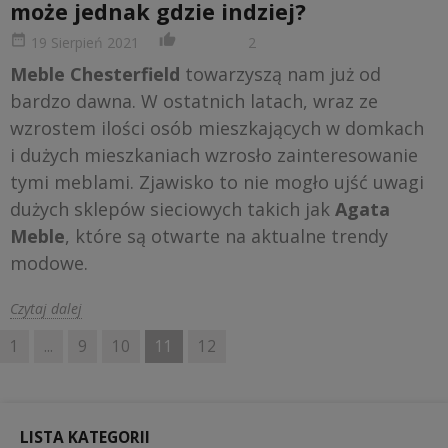
może jednak gdzie indziej?
date_range
thumb_up_alt
19 Sierpień 2021
2
Meble Chesterfield
towarzyszą nam już od
bardzo dawna. W ostatnich latach, wraz ze
wzrostem ilości osób mieszkających w domkach
i dużych mieszkaniach wzrosło zainteresowanie
tymi meblami. Zjawisko to nie mogło ujść uwagi
dużych sklepów sieciowych takich jak
Agata
Meble
, które są otwarte na aktualne trendy
modowe.
Czytaj dalej
1
...
9
10
11
12
LISTA KATEGORII