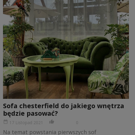
Sofa chesterfield do jakiego wnętrza
będzie pasować?
date_range
thumb_up_alt
17 Listopad 2021
0
Na temat powstania pierwszych sof