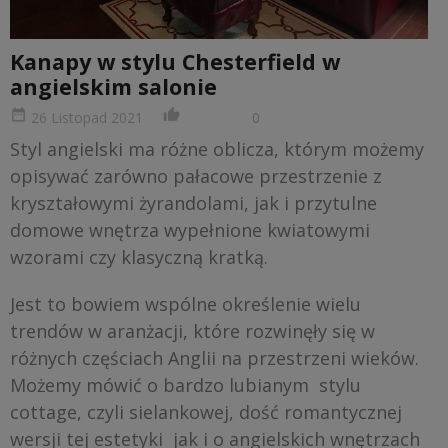
Kanapy w stylu Chesterfield w
angielskim salonie
date_range
thumb_up_alt
26 Listopad 2021
0
Styl angielski ma różne oblicza, którym możemy
opisywać zarówno pałacowe przestrzenie z
kryształowymi żyrandolami, jak i przytulne
domowe wnętrza wypełnione kwiatowymi
wzorami czy klasyczną kratką.
Jest to bowiem wspólne określenie wielu
trendów w aranżacji, które rozwinęły się w
różnych częściach Anglii na przestrzeni wieków.
Możemy mówić o bardzo lubianym stylu
cottage, czyli sielankowej, dość romantycznej
wersji tej estetyki jak i o angielskich wnętrzach