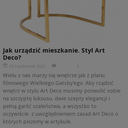
Jak urządzić mieszkanie. Styl Art
Deco?
date_range
thumb_up_alt
28 Październik 2021
0
Wielu z nas marzy się wnętrze jak z planu
filmowego Wielkiego Gatsby’ego. Aby rządzić
wnętrz w stylu Art Deco musimy pozwolić sobie
na szczyptę luksusu, dwie szepty elegancji i
pełną garść szaleństwa, a wszystko to
oczywiście z uwzględnieniem zasad Art Deco o
których piszemy w artykule.