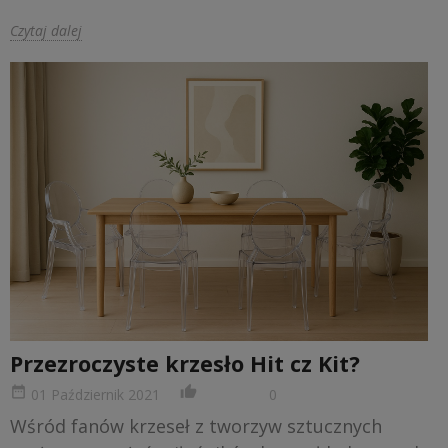
Czytaj dalej
Przezroczyste krzesło Hit cz Kit?
date_range
thumb_up_alt
01 Październik 2021
0
Wśród fanów krzeseł z tworzyw sztucznych