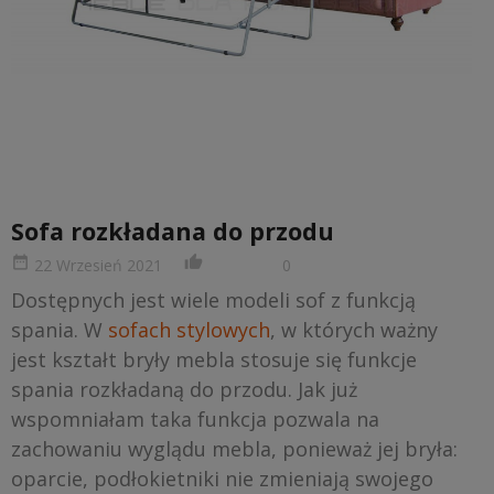
Sofa rozkładana do przodu
date_range
thumb_up_alt
22 Wrzesień 2021
0
Dostępnych jest wiele modeli sof z funkcją
spania. W
sofach stylowych
, w których ważny
jest kształt bryły mebla stosuje się funkcje
spania rozkładaną do przodu. Jak już
wspomniałam taka funkcja pozwala na
zachowaniu wyglądu mebla, ponieważ jej bryła:
oparcie, podłokietniki nie zmieniają swojego