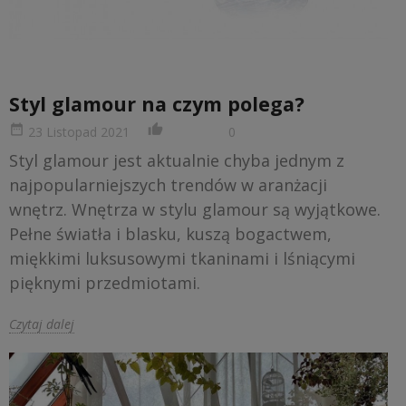
Styl glamour na czym polega?
date_range
thumb_up_alt
23 Listopad 2021
0
Styl glamour jest aktualnie chyba jednym z
najpopularniejszych trendów w aranżacji
wnętrz. Wnętrza w stylu glamour są wyjątkowe.
Pełne światła i blasku, kuszą bogactwem,
miękkimi luksusowymi tkaninami i lśniącymi
pięknymi przedmiotami.
Czytaj dalej