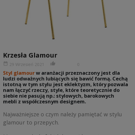
Krzesła Glamour
date_range
thumb_up_alt
29 Wrzesień 2021
0
Styl glamour
w aranżacji przeznaczony jest dla
ludzi odważnych lubiących się bawić formą. Cechą
istotną w tym stylu jest eklektyzm, który pozwala
nam łączyć rzeczy, style, które teoretycznie do
siebie nie pasują np.: stylowych, barokowych
mebli z współczesnym designem.
Najważniejsze o czym należy pamiętać w stylu
glamour to przepych.