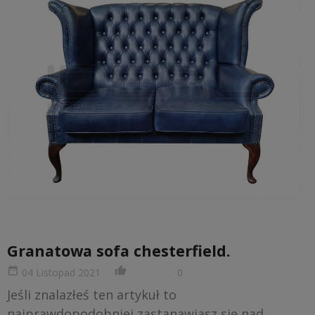
Granatowa sofa chesterfield.
date_range
thumb_up_alt
04 Listopad 2021
0
Jeśli znalazłeś ten artykuł to
najprawdopodobniej zastanawiasz się nad