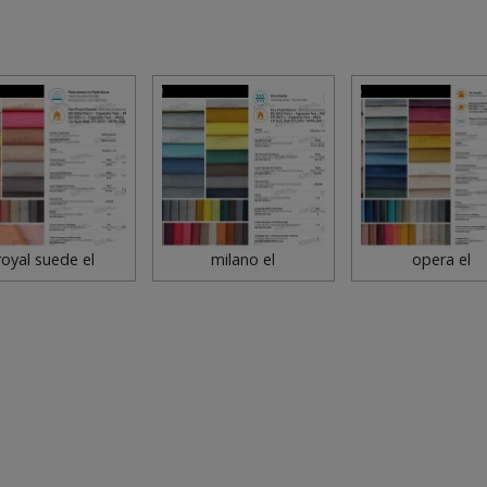
royal suede el
milano el
opera el