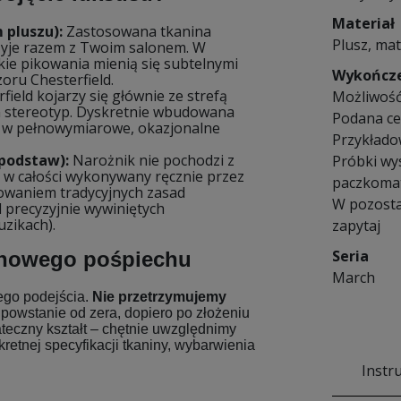
Materiał
 pluszu):
Zastosowana tkanina
Plusz, mat
żyje razem z Twoim salonem. W
okie pikowania mienią się subtelnymi
Wykończ
oru Chesterfield.
field kojarzy się głównie ze strefą
Możliwość
n stereotyp. Dyskretnie wbudowana
Podana cen
l w pełnowymiarowe, okazjonalne
Przykłado
podstaw):
Narożnik nie pochodzi z
Próbki wy
 w całości wykonywany ręcznie przez
paczkomat
howaniem tradycyjnych zasad
W pozosta
d precyzyjnie wywiniętych
uzikach).
zapytaj
Seria
ynowego pośpiechu
March
ego podejścia.
Nie przetrzymujemy
powstanie od zera, dopiero po złożeniu
teczny kształt – chętnie uwzględnimy
kretnej specyfikacji tkaniny, wybarwienia
Instr