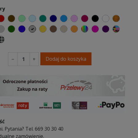
ary
elony
czerwony
czekoladowy
miętowy
błękitny
turkusowy
granatowy
niebieski
różowy
malinowy
czarny
biały
złoty
y
emno szary
jasnoszary
butelkowa zieleń
ciemno niebieski
szary
musztardowy
brązowy
beżowy
pomarańczowy
wybór koloru
fuksja
fioletowy
Patchw
wy
ski
Kratka
Dodaj do koszyka
−
+
ść
i. Pytania? Tel. 669 30 30 40
dualne zamówienie.