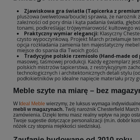
Zjawiskowa gra światła (Tapicerka z premium
pluszowa (welwetowa/boucle) sprawia, że narożnik 
zależności od pory dnia i kąta padania światła, głęb
tonami, podkreślając trójwymiarowość kultowego wz
Praktyczny wymiar elegancji:
Klasyczny Chester
czysto wypoczynkową. Projekt March przełamuje te
opcja rozkładania zamienia ten majestatyczny mebe
miejsce do spania dla Twoich gości.
Tradycyjne polskie rzemiosło (Hand-made od 
masowej, taśmowej produkcji. Każdy egzemplarz jest
polskich mistrzów tapicerstwa, z restrykcyjnym zac
technologicznych i architektonicznych detali stylu (o
podłokietników po idealne napięcie materiału przy g
Meble szyte na miarę – bez magaz
W I
deal Meble
wierzymy, że luksus wymaga indywidualn
mebli w magazynach.
Twój narożnik Chesterfield March 
zamówienia. Dzięki temu masz realny wpływ na jego osta
Twoje sugestie dotyczące personalizacji (m.in. dobór kon
nóżek czy stopnia miękkości siedziska).
Zaufanie budowane od 2010 roku