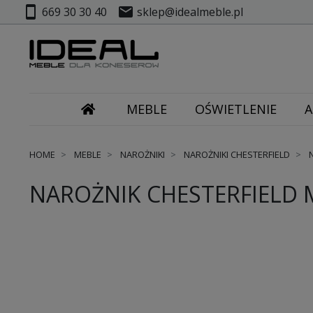
smartphone
mail
669 30 30 40
sklep@idealmeble.pl
MEBLE
OŚWIETLENIE
A
HOME
MEBLE
NAROŻNIKI
NAROŻNIKI CHESTERFIELD
N
NAROŻNIK CHESTERFIELD 