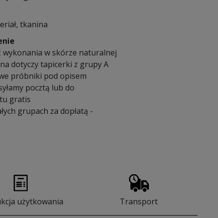
eriał, tkanina
enie
 wykonania w skórze naturalnej
a dotyczy tapicerki z grupy A
we próbniki pod opisem
syłamy pocztą lub do
u gratis
łych grupach za dopłatą -
ukcja użytkowania
Transport