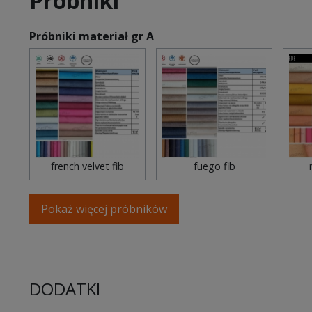
Próbniki
Próbniki materiał gr A
french velvet fib
fuego fib
Pokaż więcej próbników
DODATKI