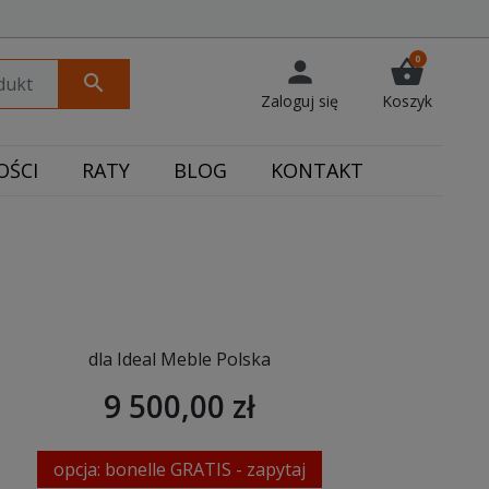
0
person
shopping_basket
search
Zaloguj się
Koszyk
ŚCI
RATY
BLOG
KONTAKT
dla Ideal Meble Polska
9 500,00 zł
opcja: bonelle GRATIS - zapytaj