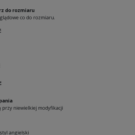
z do rozmiaru
oglądowe co do rozmiaru.
ć
ć
ć
pania
 przy niewielkiej modyfikacji
styl angielski