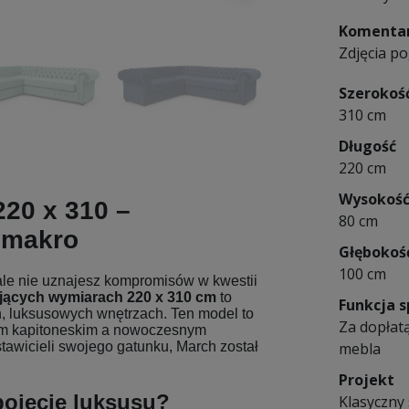
Komentar
Zdjęcia p
Szerokoś
310 cm
Długość
220 cm
Wysokoś
220 x 310
–
80 cm
i makro
Głębokoś
100 cm
ale nie uznajesz kompromisów w kwestii
jących wymiarach
220 x 310 cm
to
Funkcja s
, luksusowych wnętrzach. Ten model to
Za dopłatą
em kapitoneskim a nowoczesnym
stawicieli swojego gatunku, March został
mebla
Projekt
pojęcie luksusu?
Klasyczny 