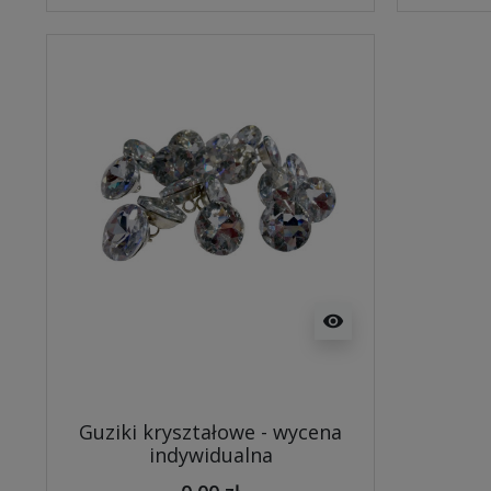
visibility
Guziki kryształowe - wycena
indywidualna