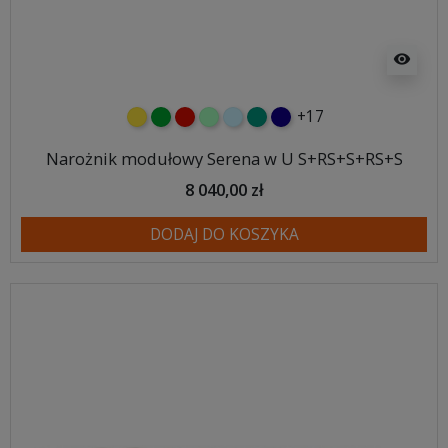
visibility
+17
żółty
zielony
czerwony
miętowy
błękitny
turkusowy
granatowy
Narożnik modułowy Serena w U S+RS+S+RS+S
8 040,00 zł
DODAJ DO KOSZYKA