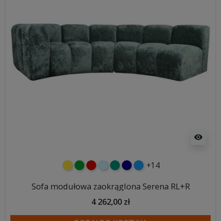
visibility
+14
żółty
zielony
czerwony
błękitny
turkusowy
granatowy
niebieski
Sofa modułowa zaokrąglona Serena RL+R
4 262,00 zł