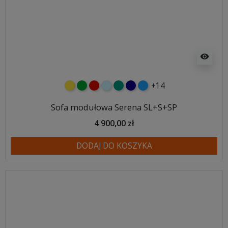
visibility
+14
żółty
zielony
czerwony
błękitny
turkusowy
granatowy
niebieski
Sofa modułowa Serena SL+S+SP
4 900,00 zł
DODAJ DO KOSZYKA