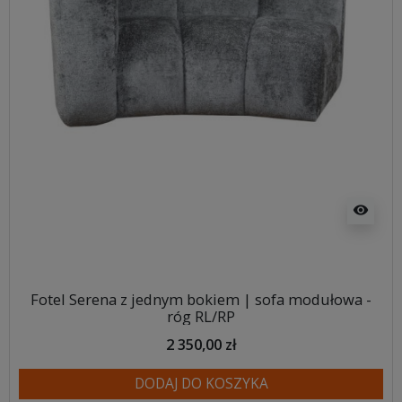
visibility
Fotel Serena z jednym bokiem | sofa modułowa -
róg RL/RP
2 350,00 zł
DODAJ DO KOSZYKA