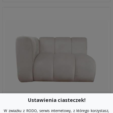
Ustawienia ciasteczek!
visibility
W zwiazku z RODO, serwis internetowy, z którego korzystasz,