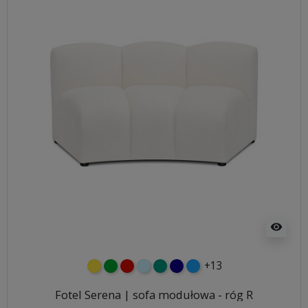
visibility
+13
żółty
zielony
czerwony
błękitny
turkusowy
granatowy
niebieski
Fotel Serena | sofa modułowa - róg R