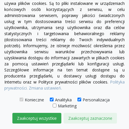
używa plików cookies. Są to pliki instalowane w urządzeniach
końcowych osób korzystających z serwisu, w celu
administrowania serwisem, poprawy jakości świadczonych
Fotel Serena bez boku | sofa modułowa - element
usług w tym dostosowania treści serwisu do preferencji
prosty SL/SP
użytkownika, utrzymania sesji użytkownika oraz dla celów
statystycznych i targetowania behawioralnego reklamy
1 780,00 zł
(dostosowania treści reklamy do Twoich indywidualnych
potrzeb). Informujemy, że istnieje możliwość określenia przez
DODAJ DO KOSZYKA
użytkownika serwisu warunków przechowywania lub
uzyskiwania dostępu do informacji zawartych w plikach cookies
za pomocą ustawień przeglądarki lub konfiguracji usługi.
Szczegółowe informacje na ten temat dostępne są u
producenta przeglądarki, u dostawcy usługi dostępu do
Internetu oraz w Polityce prywatności plików cookies.
Polityka
prywatności.
Zmiana ustawień.
Konieczne
Analityka
Personalizacja
Marketing
Zaakceptuj wszystkie
Zaakceptuj zaznaczone