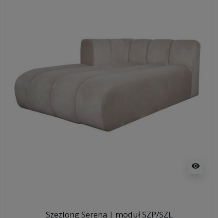
visibility
Szezlong Serena | moduł SZP/SZL