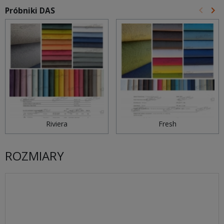
keyboard_arrow_left
keyboard_arrow_right
Próbniki DAS
Poprz
Na
Riviera
Fresh
ROZMIARY