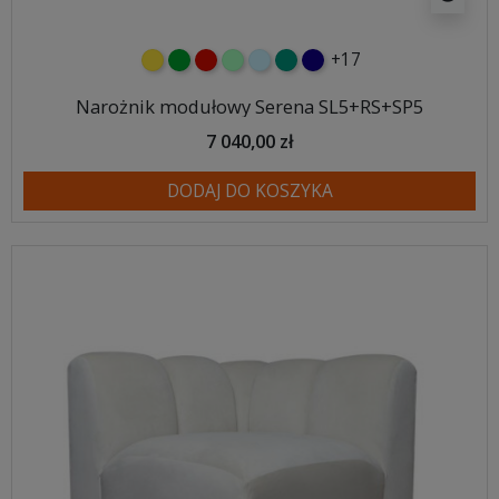
+17
żółty
zielony
czerwony
miętowy
błękitny
turkusowy
granatowy
Narożnik modułowy Serena SL5+RS+SP5
7 040,00 zł
DODAJ DO KOSZYKA