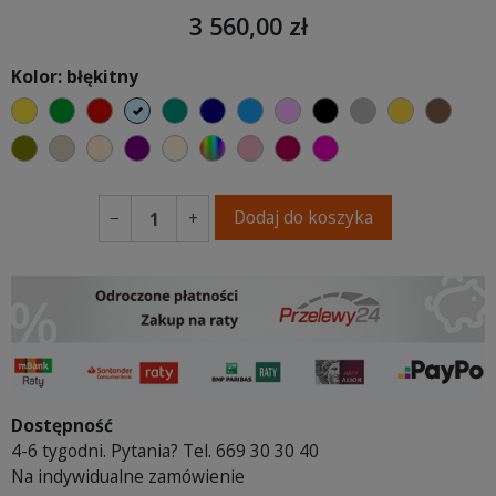
3 560,00 zł
Kolor: błękitny
żółty
zielony
czerwony
błękitny
turkusowy
granatowy
niebieski
różowy
czarny
szary
musztard
brąz
oliwkowy
beżowy
ciepły kremowy
fioletowa purpura
ecru beżowy
wybór koloru
brudny róż
burgund
fuksja
Dodaj do koszyka
−
+
Dostępność
4-6 tygodni. Pytania? Tel. 669 30 30 40
Na indywidualne zamówienie