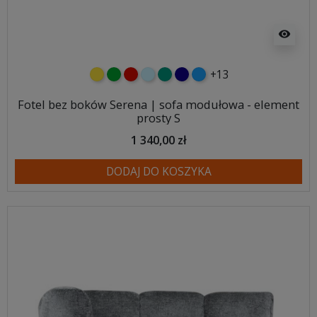
visibility
+13
żółty
zielony
czerwony
błękitny
turkusowy
granatowy
niebieski
Fotel bez boków Serena | sofa modułowa - element
prosty S
1 340,00 zł
DODAJ DO KOSZYKA