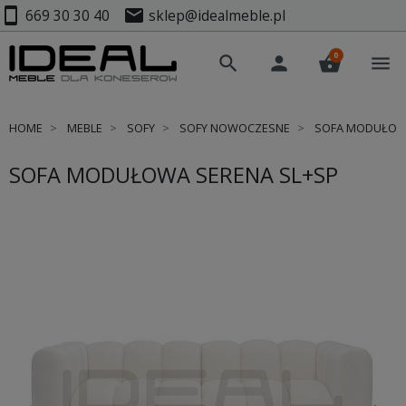
smartphone
mail
669 30 30 40
sklep@idealmeble.pl
0
search
person
shopping_basket
menu
HOME
MEBLE
SOFY
SOFY NOWOCZESNE
SOFA MODUŁOWA
SOFA MODUŁOWA SERENA SL+SP