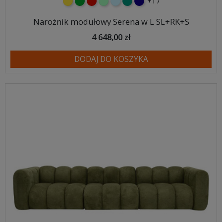
+17
żółty
zielony
czerwony
miętowy
błękitny
turkusowy
granatowy
Narożnik modułowy Serena w L SL+RK+S
4 648,00 zł
DODAJ DO KOSZYKA