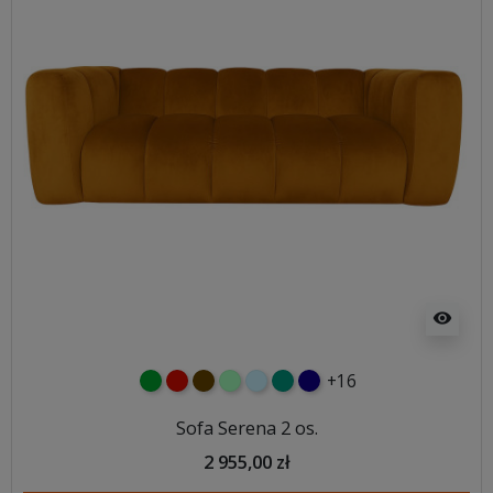
visibility
+16
zielony
czerwony
czekoladowy
miętowy
błękitny
turkusowy
granatowy
Sofa Serena 2 os.
2 955,00 zł