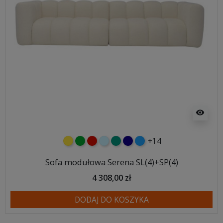
visibility
+14
żółty
zielony
czerwony
błękitny
turkusowy
granatowy
niebieski
Sofa modułowa Serena SL(4)+SP(4)
4 308,00 zł
DODAJ DO KOSZYKA