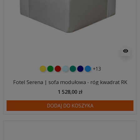
visibility
+13
żółty
zielony
czerwony
błękitny
turkusowy
granatowy
niebieski
Fotel Serena | sofa modułowa - róg kwadrat RK
1 528,00 zł
DODAJ DO KOSZYKA