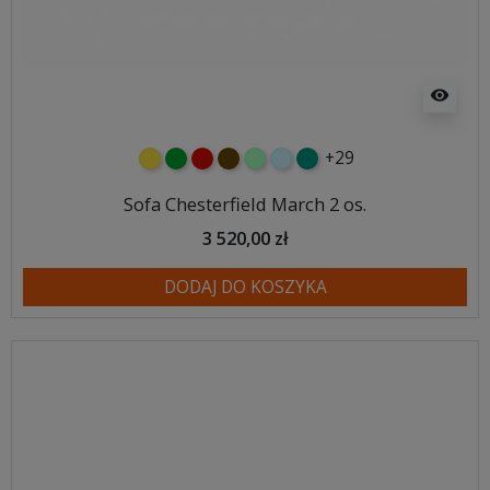
visibility
+29
żółty
zielony
czerwony
czekoladowy
miętowy
błękitny
turkusowy
Sofa Chesterfield March 2 os.
3 520,00 zł
DODAJ DO KOSZYKA