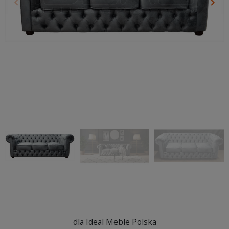
keyboard_arrow_left
keyboard_arrow_right
Poprzedni
Nas
dla Ideal Meble Polska