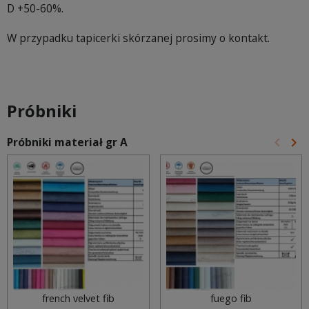
D +50-60%.
W przypadku tapicerki skórzanej prosimy o kontakt.
Próbniki
keyboard_arrow_left
keyboard_arrow_right
Próbniki materiał gr A
Poprz
Na
french velvet fib
fuego fib