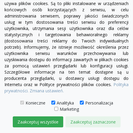
używa plików cookies. Są to pliki instalowane w urządzeniach
końcowych osób korzystających z serwisu, w celu
administrowania serwisem, poprawy jakości świadczonych
usług w tym dostosowania treści serwisu do preferencji
użytkownika, utrzymania sesji użytkownika oraz dla celów
statystycznych i targetowania behawioralnego reklamy
(dostosowania treści reklamy do Twoich indywidualnych
potrzeb). Informujemy, że istnieje możliwość określenia przez
użytkownika serwisu warunków przechowywania lub
uzyskiwania dostępu do informacji zawartych w plikach cookies
za pomocą ustawień przeglądarki lub konfiguracji usługi.
Szczegółowe informacje na ten temat dostępne są u
producenta przeglądarki, u dostawcy usługi dostępu do
visibility
Internetu oraz w Polityce prywatności plików cookies.
Polityka
prywatności.
Zmiana ustawień.
+26
żółty
zielony
czerwony
czekoladowy
miętowy
błękitny
turkusowy
Konieczne
Analityka
Personalizacja
Marketing
Sofa Chesterfield March Z Pojemnikiem 3 os.
4 510,00 zł
Zaakceptuj wszystkie
Zaakceptuj zaznaczone