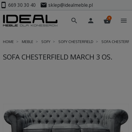
smartphone
mail
669 30 30 40
sklep@idealmeble.pl
0
search
person
shopping_basket
menu
HOME
MEBLE
SOFY
SOFY CHESTERFIELD
SOFA CHESTERFIE
SOFA CHESTERFIELD MARCH 3 OS.