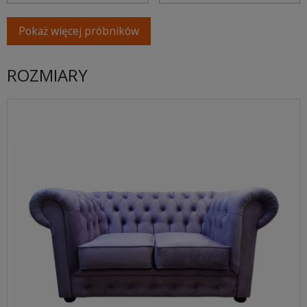
Pokaż więcej próbników
ROZMIARY