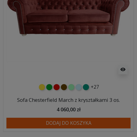
visibility
+27
żółty
zielony
czerwony
czekoladowy
miętowy
błękitny
turkusowy
Sofa Chesterfield March z kryształkami 3 os.
4 060,00 zł
DODAJ DO KOSZYKA