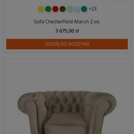
+23
żółty
zielony
czerwony
czekoladowy
miętowy
błękitny
turkusowy
Sofa Chesterfield March 2 os.
3 675,00 zł
DODAJ DO KOSZYKA