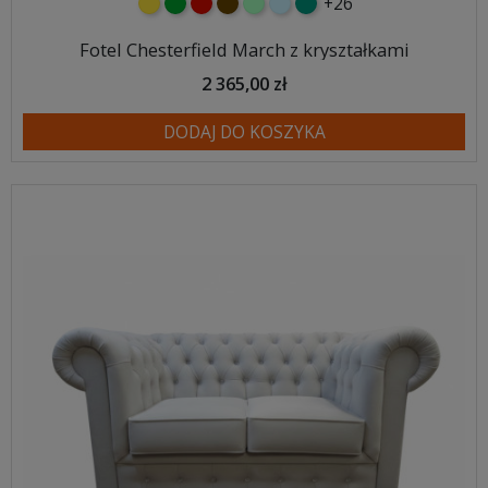
+26
żółty
zielony
czerwony
czekoladowy
miętowy
błękitny
turkusowy
Fotel Chesterfield March z kryształkami
2 365,00 zł
DODAJ DO KOSZYKA