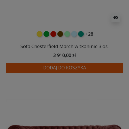
visibility
+28
żółty
zielony
czerwony
czekoladowy
miętowy
błękitny
turkusowy
Sofa Chesterfield March w tkaninie 3 os.
3 910,00 zł
DODAJ DO KOSZYKA