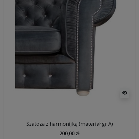
visibility
Szatoza z harmonijką (materiał gr A)
200,00 zł