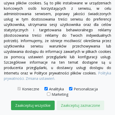
używa plików cookies. Są to pliki instalowane w urządzeniach
końcowych osób korzystających z serwisu, w celu
administrowania serwisem, poprawy jakości świadczonych
usług w tym dostosowania treści serwisu do preferencji
użytkownika, utrzymania sesji użytkownika oraz dla celów
statystycznych i targetowania behawioralnego reklamy
(dostosowania treści reklamy do Twoich indywidualnych
potrzeb). Informujemy, że istnieje możliwość określenia przez
użytkownika serwisu warunków przechowywania lub
uzyskiwania dostępu do informacji zawartych w plikach cookies
za pomocą ustawień przeglądarki lub konfiguracji usługi.
Szczegółowe informacje na ten temat dostępne są u
producenta przeglądarki, u dostawcy usługi dostępu do
visibility
Internetu oraz w Polityce prywatności plików cookies.
Polityka
prywatności.
Zmiana ustawień.
+19
żółty
zielony
czerwony
czekoladowy
miętowy
błękitny
turkusowy
Konieczne
Analityka
Personalizacja
Marketing
Fotel Chesterfield Classic skóra Dubai
4 690,00 zł
Zaakceptuj wszystkie
Zaakceptuj zaznaczone