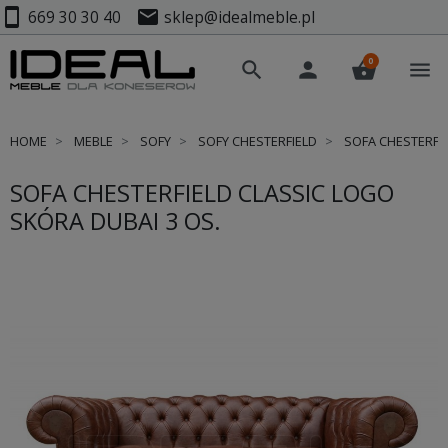
smartphone
mail
669 30 30 40
sklep@idealmeble.pl
0
search
person
shopping_basket
menu
HOME
MEBLE
SOFY
SOFY CHESTERFIELD
SOFA CHESTERFIE
SOFA CHESTERFIELD CLASSIC LOGO
SKÓRA DUBAI 3 OS.