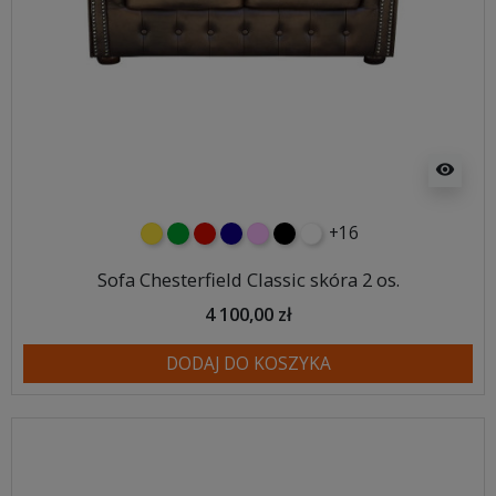
visibility
+16
żółty
zielony
czerwony
granatowy
różowy
czarny
biały
Sofa Chesterfield Classic skóra 2 os.
4 100,00 zł
DODAJ DO KOSZYKA