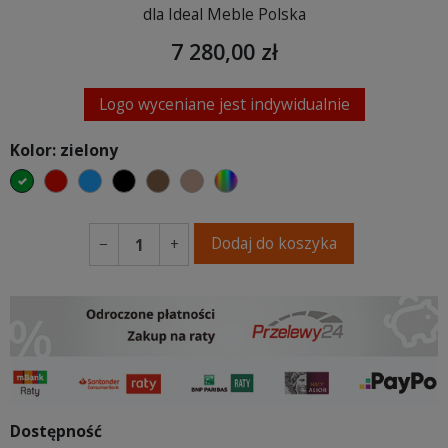
dla Ideal Meble Polska
7 280,00 zł
Logo wyceniane jest indywidualnie
Kolor: zielony
zielony
czerwony
niebieski
czarny
brązowy
jasnobrązowy
wybór koloru
Dodaj do koszyka
−
+
Dostępność