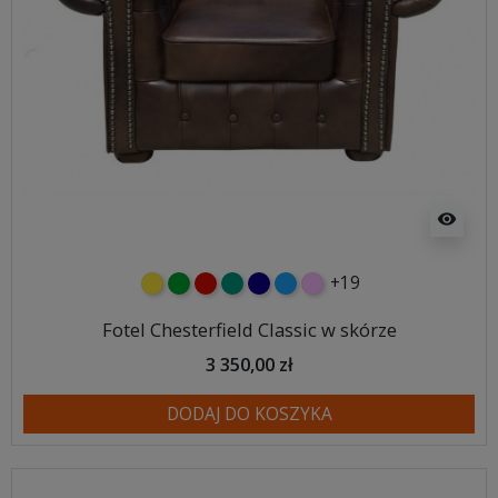
visibility
+19
żółty
zielony
czerwony
turkusowy
granatowy
niebieski
różowy
Fotel Chesterfield Classic w skórze
3 350,00 zł
DODAJ DO KOSZYKA