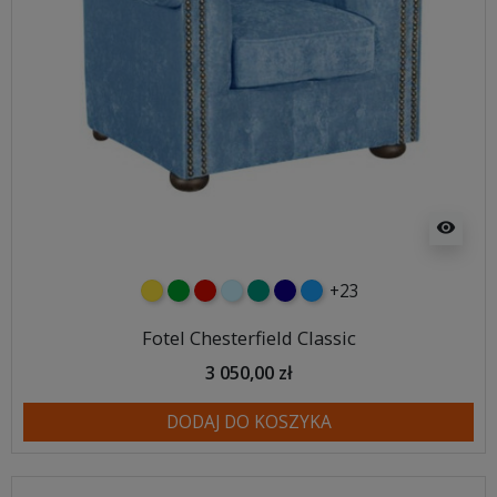
visibility
+23
żółty
zielony
czerwony
błękitny
turkusowy
granatowy
niebieski
Fotel Chesterfield Classic
3 050,00 zł
DODAJ DO KOSZYKA