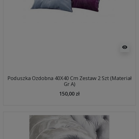
visibility
Poduszka Ozdobna 40X40 Cm Zestaw 2 Szt (Materiał
Gr A)
150,00 zł