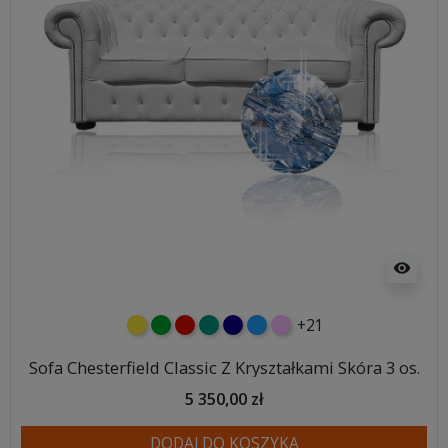
visibility
+21
żółty
zielony
czerwony
turkusowy
granatowy
niebieski
różowy
Sofa Chesterfield Classic Z Kryształkami Skóra 3 os.
5 350,00 zł
DODAJ DO KOSZYKA