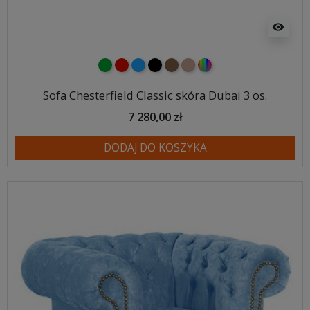
visibility
zielony
czerwony
niebieski
czarny
brązowy
jasnobrązowy
wybór koloru
Sofa Chesterfield Classic skóra Dubai 3 os.
7 280,00 zł
DODAJ DO KOSZYKA