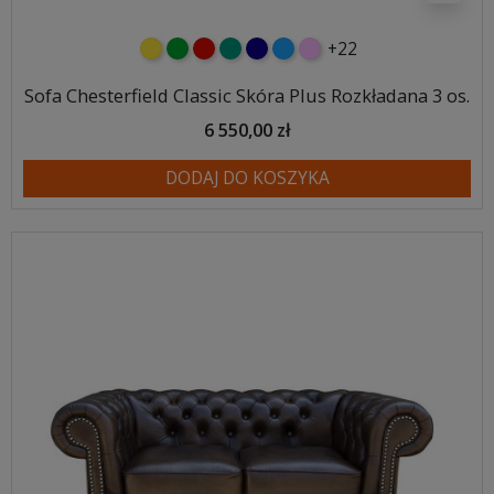
+22
żółty
zielony
czerwony
turkusowy
granatowy
niebieski
różowy
Sofa Chesterfield Classic Skóra Plus Rozkładana 3 os.
6 550,00 zł
DODAJ DO KOSZYKA