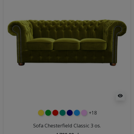
visibility
+18
żółty
zielony
czerwony
turkusowy
granatowy
niebieski
różowy
Sofa Chesterfield Classic 3 os.