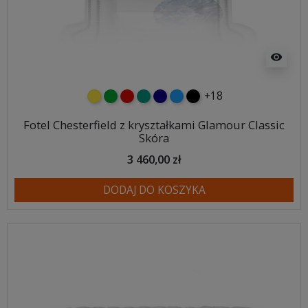
visibility
+18
żółty
zielony
czerwony
turkusowy
granatowy
niebieski
czarny
Fotel Chesterfield z kryształkami Glamour Classic
Skóra
3 460,00 zł
DODAJ DO KOSZYKA