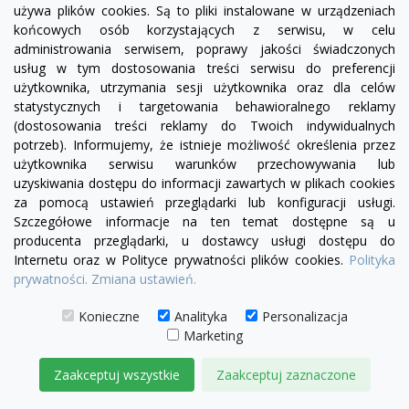
używa plików cookies. Są to pliki instalowane w urządzeniach
końcowych osób korzystających z serwisu, w celu
administrowania serwisem, poprawy jakości świadczonych
usług w tym dostosowania treści serwisu do preferencji
użytkownika, utrzymania sesji użytkownika oraz dla celów
statystycznych i targetowania behawioralnego reklamy
(dostosowania treści reklamy do Twoich indywidualnych
potrzeb). Informujemy, że istnieje możliwość określenia przez
użytkownika serwisu warunków przechowywania lub
uzyskiwania dostępu do informacji zawartych w plikach cookies
za pomocą ustawień przeglądarki lub konfiguracji usługi.
Szczegółowe informacje na ten temat dostępne są u
producenta przeglądarki, u dostawcy usługi dostępu do
visibility
Internetu oraz w Polityce prywatności plików cookies.
Polityka
prywatności.
Zmiana ustawień.
+19
żółty
zielony
czerwony
czekoladowy
miętowy
błękitny
turkusowy
Konieczne
Analityka
Personalizacja
Marketing
Fotel Chesterfield Classic skóra Dubai
4 690,00 zł
Zaakceptuj wszystkie
Zaakceptuj zaznaczone