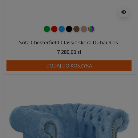
visibility
zielony
czerwony
niebieski
czarny
brązowy
jasnobrązowy
wybór koloru
Sofa Chesterfield Classic skóra Dubai 3 os.
7 280,00 zł
DODAJ DO KOSZYKA