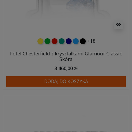
visibility
+18
żółty
zielony
czerwony
turkusowy
granatowy
niebieski
czarny
Fotel Chesterfield z kryształkami Glamour Classic
Skóra
3 460,00 zł
DODAJ DO KOSZYKA