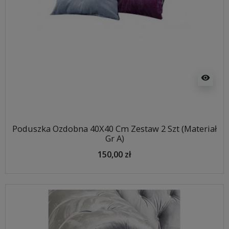
visibility
Poduszka Ozdobna 40X40 Cm Zestaw 2 Szt (Materiał
Gr A)
150,00 zł