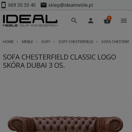
smartphone
mail
669 30 30 40
sklep@idealmeble.pl
0
search
person
shopping_basket
menu
HOME
MEBLE
SOFY
SOFY CHESTERFIELD
SOFA CHESTERFIE
SOFA CHESTERFIELD CLASSIC LOGO
SKÓRA DUBAI 3 OS.