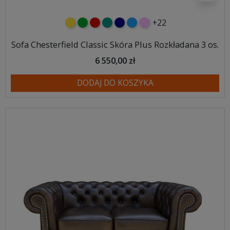
+22
żółty
zielony
czerwony
turkusowy
granatowy
niebieski
różowy
Sofa Chesterfield Classic Skóra Plus Rozkładana 3 os.
6 550,00 zł
DODAJ DO KOSZYKA