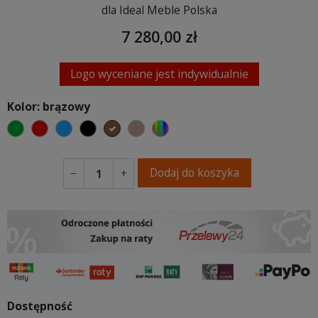
dla Ideal Meble Polska
7 280,00 zł
Logo wyceniane jest indywidualnie
Kolor: brązowy
zielony
czerwony
niebieski
czarny
brązowy
jasnobrązowy
wybór koloru
Dodaj do koszyka
−
+
Dostępność