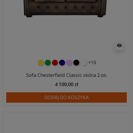
visibility
+16
żółty
zielony
czerwony
granatowy
różowy
czarny
biały
Sofa Chesterfield Classic skóra 2 os.
4 100,00 zł
DODAJ DO KOSZYKA