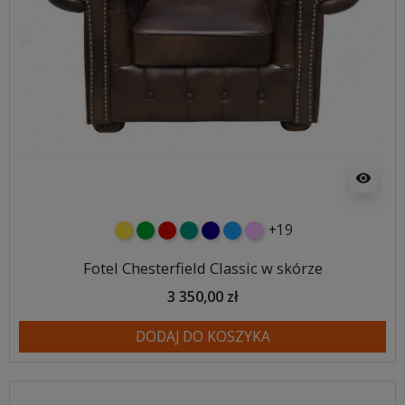
visibility
+19
żółty
zielony
czerwony
turkusowy
granatowy
niebieski
różowy
Fotel Chesterfield Classic w skórze
3 350,00 zł
DODAJ DO KOSZYKA