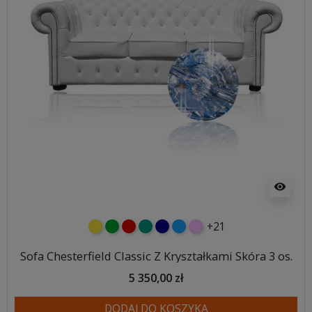
visibility
+21
żółty
zielony
czerwony
turkusowy
granatowy
niebieski
różowy
Sofa Chesterfield Classic Z Kryształkami Skóra 3 os.
5 350,00 zł
DODAJ DO KOSZYKA