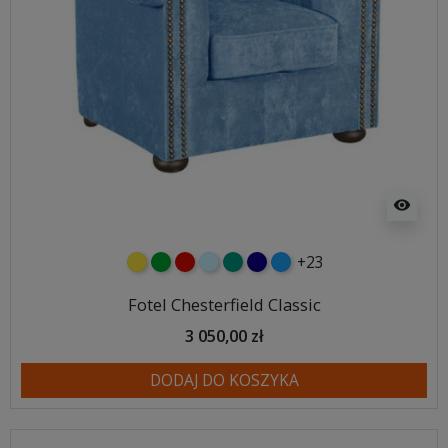
visibility
+23
żółty
zielony
czerwony
błękitny
turkusowy
granatowy
niebieski
Fotel Chesterfield Classic
3 050,00 zł
DODAJ DO KOSZYKA