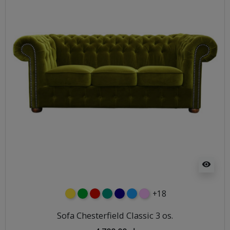
visibility
+18
żółty
zielony
czerwony
turkusowy
granatowy
niebieski
różowy
Sofa Chesterfield Classic 3 os.